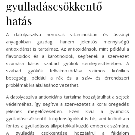
gyulladáscsökkentő
hatás
A datolyaszilva nemcsak vitaminokban és ásványi
anyagokban gazdag, hanem jelentős mennyiségű
antioxidánst is tartalmaz. Az antioxidánsok, mint például a
flavonoidok és a karotinoidok, segítenek a szervezet
számára káros szabad gyökök semlegesítésében. A
szabad gyökök felhalmozódása számos krónikus
betegség, például a rák és a szív- és érrendszeri
problémák kialakulásához vezethet.
A datolyaszilva antioxidáns tartalma hozzájárulhat a sejtek
védelméhez, így segítve a szervezetet a korai öregedés
jeleinek megelőzésében. Ezen kívül a gyümölcs
gyulladáscsökkentő tulajdonságokkal is bír, ami különösen
fontos a gyulladásos állapotokkal küzdő emberek számára.
A gyulladás csökkentése hozzájárul a fájdalom