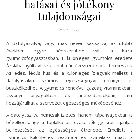
hatásai és jótékony
tulajdonságai
2024.12.09.
A datolyaszilva, vagy más néven kakiszilva, az utóbbi
években egyre népszerűbbé vált a hazai
gyümölcsfogyasztásban. E különleges gyümölcs eredete
Ázsiába nyúlik vissza, ahol már évezredek óta termesztik.
Az édes, lédús hús és a különleges ízjegyek mellett a
datolyaszilva számos egészségügyi előnnyel is
büszkélkedhet. A gyümölcs rendkívül gazdag vitaminokban,
ásványi anyagokban és antioxidánsokban, ami
hozzájárulhat a szervezet egészséges működéséhez.
A datolyaszilva nemcsak ízletes, hanem tápanyagokban is
bővelkedik, így a táplálkozási szakértők gyakran ajánlják
beillesztését az egészséges étrendbe. Emellett a
gyümölcs különleges textúrája és színvilága miatt a