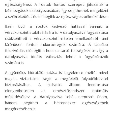
egészségéhez. A rostok fontos szerepet játszanak a
bélmozgások szabályozásában, így segíthetnek megelőzni
a székrekedést és elősegítik az egészséges bélműködést.
Ezen kívül a rostok kedvező hatással vannak a
vércukorszint stabilizálására is. A datolyaszilva fogyasztása
csökkentheti a vércukorszint hirtelen emelkedését, ami
különösen fontos cukorbetegek számára. A lassúbb
felszívódás elősegíti a hosszantartó teltségérzetet, így a
datolyaszilva ideális választás lehet a fogyókúrázók
számára is.
A gyümölcs hidratáló hatása is figyelemre méltó, mivel
magas víztartalma segít a megfelelő folyadékbevitel
biztosításában. A hidratált állapot fenntartása
elengedhetetlen az emésztőrendszer optimális
működéséhez. A datolyaszilva tehát nemcsak finom,
hanem segíthet a bélrendszer egészségének
megőrzésében is.