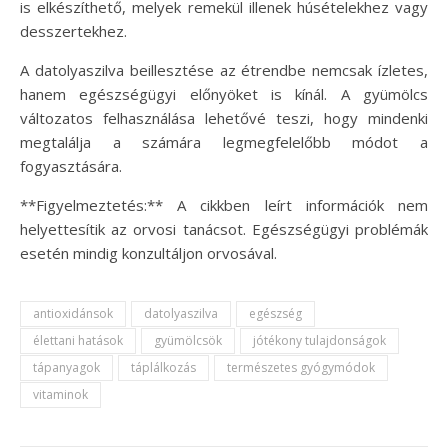
is elkészíthető, melyek remekül illenek húsételekhez vagy
desszertekhez.
A datolyaszilva beillesztése az étrendbe nemcsak ízletes,
hanem egészségügyi előnyöket is kínál. A gyümölcs
változatos felhasználása lehetővé teszi, hogy mindenki
megtalálja a számára legmegfelelőbb módot a
fogyasztására.
**Figyelmeztetés:** A cikkben leírt információk nem
helyettesítik az orvosi tanácsot. Egészségügyi problémák
esetén mindig konzultáljon orvosával.
antioxidánsok
datolyaszilva
egészség
élettani hatások
gyümölcsök
jótékony tulajdonságok
tápanyagok
táplálkozás
természetes gyógymódok
vitaminok