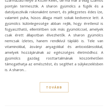
származási helye a Közel-Kelet, de ma már a világ számos
pontján termesztik. A sharon gyümölcs a fügék és a
datolyaszilvák rokonaként ismert, és jellegzetes édes íze,
valamint puha, húsos állaga miatt sokak kedvence lett. A
gyümölcs különlegessége abban rejlik, hogy éretlenül is
fogyasztható, ellentétben sok más gyümölccsel, amelyek
csak érett állapotban élvezhetők. A sharon gyümölcs
nemcsak ízletes, hanem rendkívül tápláló is. Tele van
vitaminokkal, ásványi anyagokkal és antioxidánsokkal,
amelyek hozzájárulnak az egészséges életmódhoz. A
gyümölcs gazdag rosttartalmának köszönhetően
támogathatja az emésztést, és segíthet a súlykezelésben
is. A sharon…
TOVÁBB