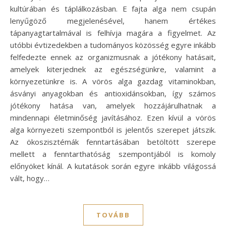
kultúrában és táplálkozásban. E fajta alga nem csupán
lenyűgöző megjelenésével, hanem értékes
tápanyagtartalmával is felhívja magára a figyelmet. Az
utóbbi évtizedekben a tudományos közösség egyre inkább
felfedezte ennek az organizmusnak a jótékony hatásait,
amelyek kiterjednek az egészségünkre, valamint a
környezetünkre is. A vörös alga gazdag vitaminokban,
ásványi anyagokban és antioxidánsokban, így számos
jótékony hatása van, amelyek hozzájárulhatnak a
mindennapi életminőség javításához. Ezen kívül a vörös
alga környezeti szempontból is jelentős szerepet játszik.
Az ökoszisztémák fenntartásában betöltött szerepe
mellett a fenntarthatóság szempontjából is komoly
előnyöket kínál. A kutatások során egyre inkább világossá
vált, hogy…
TOVÁBB