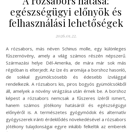
A rózsabors hatása:
egészségügyi előnyök és
felhasználási lehetőségek
2026.01.22.
A rózsabors, más néven Schinus molle, egy különleges
fűszernövény, amely a világ számos részén népszerű.
Származási helye Dél-Amerika, de mára már sok más
régióban is elterjedt. Az íze és aromája a borshoz hasonló,
de sokkal gyümölcsösebb és édesebb ízvilággal
rendelkezik. A rózsabors kis, piros bogyós gyümölcsökből
áll, amelyek a növény virágzása után érnek be. A borshoz
képest a rózsabors nemcsak a fűszeres ízéről ismert,
hanem számos jótékony hatásáról és egészségügyi
előnyéről is. A természetes gyógymódok és alternatív
gyógyszerek iránti érdeklődés növekedésével a rózsabors
jótékony tulajdonságai egyre inkább felkeltik az emberek