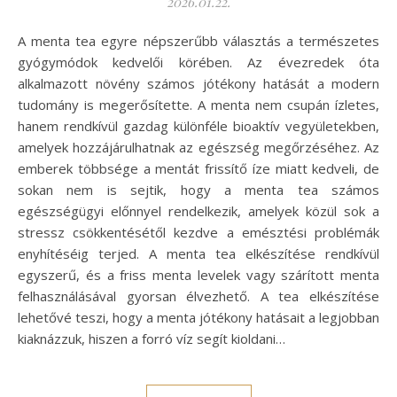
2026.01.22.
A menta tea egyre népszerűbb választás a természetes
gyógymódok kedvelői körében. Az évezredek óta
alkalmazott növény számos jótékony hatását a modern
tudomány is megerősítette. A menta nem csupán ízletes,
hanem rendkívül gazdag különféle bioaktív vegyületekben,
amelyek hozzájárulhatnak az egészség megőrzéséhez. Az
emberek többsége a mentát frissítő íze miatt kedveli, de
sokan nem is sejtik, hogy a menta tea számos
egészségügyi előnnyel rendelkezik, amelyek közül sok a
stressz csökkentésétől kezdve a emésztési problémák
enyhítéséig terjed. A menta tea elkészítése rendkívül
egyszerű, és a friss menta levelek vagy szárított menta
felhasználásával gyorsan élvezhető. A tea elkészítése
lehetővé teszi, hogy a menta jótékony hatásait a legjobban
kiaknázzuk, hiszen a forró víz segít kioldani…