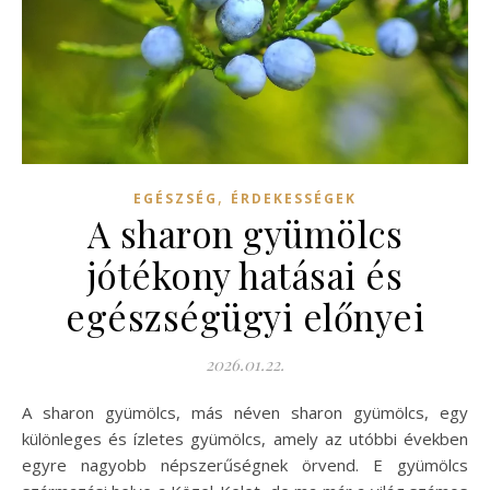
,
EGÉSZSÉG
ÉRDEKESSÉGEK
A sharon gyümölcs
jótékony hatásai és
egészségügyi előnyei
2026.01.22.
A sharon gyümölcs, más néven sharon gyümölcs, egy
különleges és ízletes gyümölcs, amely az utóbbi években
egyre nagyobb népszerűségnek örvend. E gyümölcs