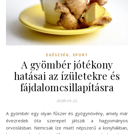
,
EGÉSZSÉG
SPORT
A gyömbér jótékony
hatásai az ízületekre és
fájdalomcsillapításra
2026.01.22.
A gyömbér egy olyan fűszer és gyógynövény, amely már
évezredek óta szerepet játszik a hagyományos
orvoslásban. Nemcsak íze miatt népszerű a konyhákban,