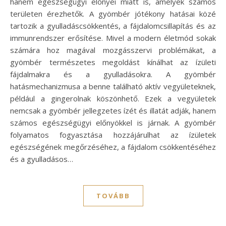
hanem egészségügyi előnyei miatt is, amelyek számos
területen érezhetők. A gyömbér jótékony hatásai közé
tartozik a gyulladáscsökkentés, a fájdalomcsillapítás és az
immunrendszer erősítése. Mivel a modern életmód sokak
számára hoz magával mozgásszervi problémákat, a
gyömbér természetes megoldást kínálhat az ízületi
fájdalmakra és a gyulladásokra. A gyömbér
hatásmechanizmusa a benne található aktív vegyületeknek,
például a gingerolnak köszönhető. Ezek a vegyületek
nemcsak a gyömbér jellegzetes ízét és illatát adják, hanem
számos egészségügyi előnyökkel is járnak. A gyömbér
folyamatos fogyasztása hozzájárulhat az ízületek
egészségének megőrzéséhez, a fájdalom csökkentéséhez
és a gyulladásos…
TOVÁBB