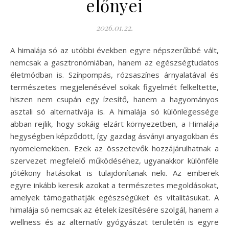
előnyei
2026.01.22.
A himalája só az utóbbi években egyre népszerűbbé vált,
nemcsak a gasztronómiában, hanem az egészségtudatos
életmódban is. Színpompás, rózsaszínes árnyalatával és
természetes megjelenésével sokak figyelmét felkeltette,
hiszen nem csupán egy ízesítő, hanem a hagyományos
asztali só alternatívája is. A himalája só különlegessége
abban rejlik, hogy sokáig elzárt környezetben, a Himalája
hegységben képződött, így gazdag ásványi anyagokban és
nyomelemekben. Ezek az összetevők hozzájárulhatnak a
szervezet megfelelő működéséhez, ugyanakkor különféle
jótékony hatásokat is tulajdonítanak neki. Az emberek
egyre inkább keresik azokat a természetes megoldásokat,
amelyek támogathatják egészségüket és vitalitásukat. A
himalája só nemcsak az ételek ízesítésére szolgál, hanem a
wellness és az alternatív gyógyászat területén is egyre