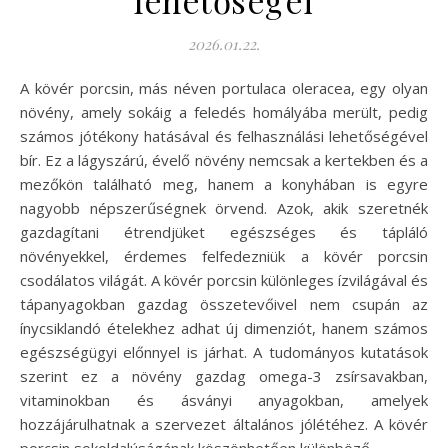
lehetőségei
2026.01.22.
A kövér porcsin, más néven portulaca oleracea, egy olyan
növény, amely sokáig a feledés homályába merült, pedig
számos jótékony hatásával és felhasználási lehetőségével
bír. Ez a lágyszárú, évelő növény nemcsak a kertekben és a
mezőkön található meg, hanem a konyhában is egyre
nagyobb népszerűségnek örvend. Azok, akik szeretnék
gazdagítani étrendjüket egészséges és tápláló
növényekkel, érdemes felfedezniük a kövér porcsin
csodálatos világát. A kövér porcsin különleges ízvilágával és
tápanyagokban gazdag összetevőivel nem csupán az
ínycsiklandó ételekhez adhat új dimenziót, hanem számos
egészségügyi előnnyel is járhat. A tudományos kutatások
szerint ez a növény gazdag omega-3 zsírsavakban,
vitaminokban és ásványi anyagokban, amelyek
hozzájárulhatnak a szervezet általános jólétéhez. A kövér