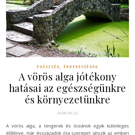
,
EGÉSZSÉG
ÉRDEKESSÉGEK
A vörös alga jótékony
hatásai az egészségünkre
és környezetünkre
2026.01.22.
A vörös alga, a tengerek és óceánok egyik különleges
élőlénye, már évszázadok óta szerepet játszik az emberi