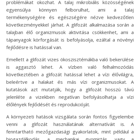
problémákat okozhat. A talaj mikrobiális közösségének
egyensúlya könnyen felborulhat, ami a talaj
termékenységére és egészségére nézve kedvezőtlen
következményekkel járhat. A glifozát alkalmazása során a
talajban élő organizmusok aktivitása csökkenhet, ami a
tápanyagok körforgását is befolyásolja, ezáltal a növényi
fejlődésre is hatással van.
Emellett a glifozát vizes ökoszisztémákba való bekerülése
is aggasztó lehet. A vízben való felhalmozódás
következtében a glifozát hatással lehet a vízi élővilágra,
beleértve a halakat és más vízi organizmusokat. A
kutatások azt mutatják, hogy a glifozát hosszú távú
jelenléte a vizekben negatívan befolyásolhatja a vízi
élőlények fejlődését és reprodukcióját.
A környezeti hatások vizsgálata során fontos figyelembe
venni a glifozát használatának alternatíváit is. A
fenntartható mezőgazdasági gyakorlatok, mint például a
biogazdálkodás, a mechanikai gyomirtás, vagy a