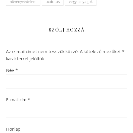
növényvédelem
toxicitás
vegyi anyagok
SZÓLJ HOZZÁ
Az e-mail címet nem tesszük közzé.
A kötelező mezőket
*
karakterrel jelöltük
Név
*
E-mail cím
*
Honlap