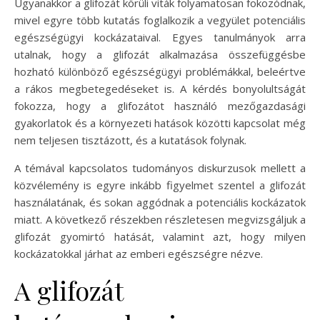
Ugyanakkor a glifozát körüli viták folyamatosan fokozódnak,
mivel egyre több kutatás foglalkozik a vegyület potenciális
egészségügyi kockázataival. Egyes tanulmányok arra
utalnak, hogy a glifozát alkalmazása összefüggésbe
hozható különböző egészségügyi problémákkal, beleértve
a rákos megbetegedéseket is. A kérdés bonyolultságát
fokozza, hogy a glifozátot használó mezőgazdasági
gyakorlatok és a környezeti hatások közötti kapcsolat még
nem teljesen tisztázott, és a kutatások folynak.
A témával kapcsolatos tudományos diskurzusok mellett a
közvélemény is egyre inkább figyelmet szentel a glifozát
használatának, és sokan aggódnak a potenciális kockázatok
miatt. A következő részekben részletesen megvizsgáljuk a
glifozát gyomirtó hatását, valamint azt, hogy milyen
kockázatokkal járhat az emberi egészségre nézve.
A glifozát