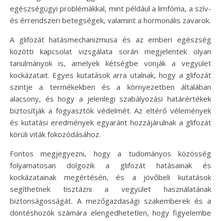
egészségügyi problémákkal, mint például a limfóma, a szív-
és érrendszeri betegségek, valamint a hormonális zavarok.
A glifozát hatásmechanizmusa és az emberi egészség
közötti kapcsolat vizsgálata során megjelentek olyan
tanulmányok is, amelyek kétségbe vonják a vegyület
kockázatait. Egyes kutatások arra utalnak, hogy a glifozát
szintje a termékekben és a környezetben általában
alacsony, és hogy a jelenlegi szabályozási határértékek
biztosítják a fogyasztók védelmét. Az eltérő vélemények
és kutatási eredmények egyaránt hozzájárulnak a glifozát
körüli viták fokozódásához.
Fontos megjegyezni, hogy a tudományos közösség
folyamatosan dolgozik a glifozát hatásainak és
kockázatainak megértésén, és a jövőbeli kutatások
segíthetnek tisztázni a vegyület használatának
biztonságosságát. A mezőgazdasági szakemberek és a
döntéshozók számára elengedhetetlen, hogy figyelembe