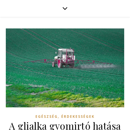
,
EGÉSZSÉG
ÉRDEKESSÉGEK
A glialka gyomirtó hatása