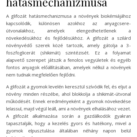
hatásmechanizmusa
A glifozát hatásmechanizmusa a növények biokémiájához
kapcsolódik, különösen azokhoz az anyagcsere-
útvonalakhoz, amelyek elengedhetetlenek a
növekedésükhöz és fejlődésükhöz. A glifozát a szilárd
növényvédő szerek közé tartozik, amely gátolja a 3-
foszfoglicerát (shikimát) szintézisét. Ez a folyamat
alapvető szerepet játszik a fenolos vegyületek és egyéb
fontos anyagok előállításában, amelyek nélkül a növények
nem tudnak megfelelően fejlődni.
A glifozát a gyomok levelén keresztül szívódik fel, és eljut a
növény minden részébe, ahol blokkolja a shikimát-útvonal
működését. Ennek eredményeként a gyomok növekedése
lelassul, majd végül leáll, ami a növények elhalásához vezet.
A glifozát alkalmazása során a gazdálkodók gyakran
tapasztalják, hogy a kezelés gyors és hatékony, mivel a
gyomok elpusztulása általában néhány napon belül