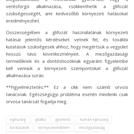
vetésforgó alkalmazása, csökkenthetik a glifozát
szükségességét, ami kedvezőbb környezeti hatásokat
eredményezhet.
Összességében a glifozát használatának környezeti
hatásai jelentős kérdéseket vetnek fel, és további
kutatások szükségesek ahhoz, hogy megértsük a vegyület
hosszú távú következményeit. A mezőgazdasági
termelőknek és a döntéshozóknak egyaránt figyelembe
kell venniük a környezeti szempontokat a glifozát
alkalmazása során.
**Figyelmeztetés:** Ez a cikk nem számít orvosi
tanácsnak. Egészségügyi probléma esetén mindenki csak
orvosa tanácsát fogadja meg.
egészség
glialka
gyomirtó
humán egészség
kockázatok
környezetvédelem
mezőgazdaság