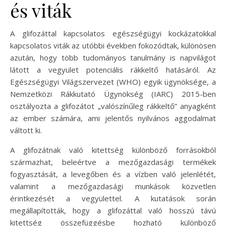
és viták
A glifozáttal kapcsolatos egészségügyi kockázatokkal
kapcsolatos viták az utóbbi években fokozódtak, különösen
azután, hogy több tudományos tanulmány is napvilágot
látott a vegyület potenciális rákkeltő hatásáról. Az
Egészségügyi Világszervezet (WHO) egyik ügynöksége, a
Nemzetközi Rákkutató Ügynökség (IARC) 2015-ben
osztályozta a glifozátot „valószínűleg rákkeltő” anyagként
az ember számára, ami jelentős nyilvános aggodalmat
váltott ki.
A glifozátnak való kitettség különböző forrásokból
származhat, beleértve a mezőgazdasági termékek
fogyasztását, a levegőben és a vízben való jelenlétét,
valamint a mezőgazdasági munkások közvetlen
érintkezését a vegyülettel. A kutatások során
megállapították, hogy a glifozáttal való hosszú távú
kitettség összefüggésbe hozható különböző