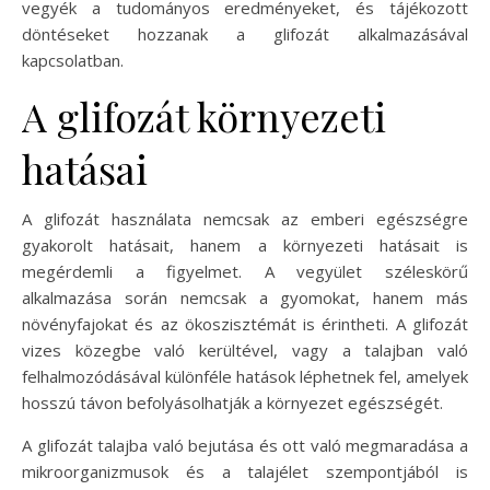
vegyék a tudományos eredményeket, és tájékozott
döntéseket hozzanak a glifozát alkalmazásával
kapcsolatban.
A glifozát környezeti
hatásai
A glifozát használata nemcsak az emberi egészségre
gyakorolt hatásait, hanem a környezeti hatásait is
megérdemli a figyelmet. A vegyület széleskörű
alkalmazása során nemcsak a gyomokat, hanem más
növényfajokat és az ökoszisztémát is érintheti. A glifozát
vizes közegbe való kerültével, vagy a talajban való
felhalmozódásával különféle hatások léphetnek fel, amelyek
hosszú távon befolyásolhatják a környezet egészségét.
A glifozát talajba való bejutása és ott való megmaradása a
mikroorganizmusok és a talajélet szempontjából is