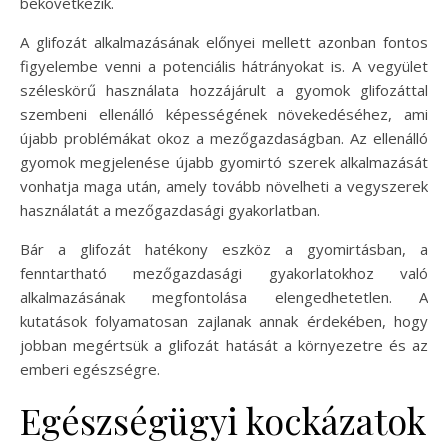
bekövetkezik.
A glifozát alkalmazásának előnyei mellett azonban fontos
figyelembe venni a potenciális hátrányokat is. A vegyület
széleskörű használata hozzájárult a gyomok glifozáttal
szembeni ellenálló képességének növekedéséhez, ami
újabb problémákat okoz a mezőgazdaságban. Az ellenálló
gyomok megjelenése újabb gyomirtó szerek alkalmazását
vonhatja maga után, amely tovább növelheti a vegyszerek
használatát a mezőgazdasági gyakorlatban.
Bár a glifozát hatékony eszköz a gyomirtásban, a
fenntartható mezőgazdasági gyakorlatokhoz való
alkalmazásának megfontolása elengedhetetlen. A
kutatások folyamatosan zajlanak annak érdekében, hogy
jobban megértsük a glifozát hatását a környezetre és az
emberi egészségre.
Egészségügyi kockázatok