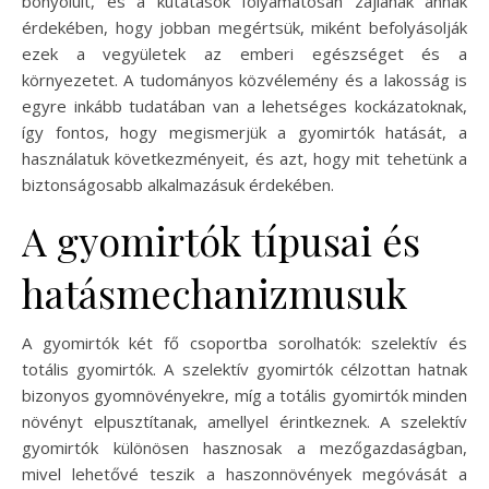
bonyolult, és a kutatások folyamatosan zajlanak annak
érdekében, hogy jobban megértsük, miként befolyásolják
ezek a vegyületek az emberi egészséget és a
környezetet. A tudományos közvélemény és a lakosság is
egyre inkább tudatában van a lehetséges kockázatoknak,
így fontos, hogy megismerjük a gyomirtók hatását, a
használatuk következményeit, és azt, hogy mit tehetünk a
biztonságosabb alkalmazásuk érdekében.
A gyomirtók típusai és
hatásmechanizmusuk
A gyomirtók két fő csoportba sorolhatók: szelektív és
totális gyomirtók. A szelektív gyomirtók célzottan hatnak
bizonyos gyomnövényekre, míg a totális gyomirtók minden
növényt elpusztítanak, amellyel érintkeznek. A szelektív
gyomirtók különösen hasznosak a mezőgazdaságban,
mivel lehetővé teszik a haszonnövények megóvását a