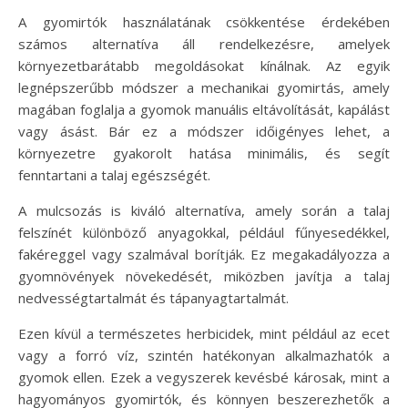
A gyomirtók használatának csökkentése érdekében
számos alternatíva áll rendelkezésre, amelyek
környezetbarátabb megoldásokat kínálnak. Az egyik
legnépszerűbb módszer a mechanikai gyomirtás, amely
magában foglalja a gyomok manuális eltávolítását, kapálást
vagy ásást. Bár ez a módszer időigényes lehet, a
környezetre gyakorolt hatása minimális, és segít
fenntartani a talaj egészségét.
A mulcsozás is kiváló alternatíva, amely során a talaj
felszínét különböző anyagokkal, például fűnyesedékkel,
fakéreggel vagy szalmával borítják. Ez megakadályozza a
gyomnövények növekedését, miközben javítja a talaj
nedvességtartalmát és tápanyagtartalmát.
Ezen kívül a természetes herbicidek, mint például az ecet
vagy a forró víz, szintén hatékonyan alkalmazhatók a
gyomok ellen. Ezek a vegyszerek kevésbé károsak, mint a
hagyományos gyomirtók, és könnyen beszerezhetők a