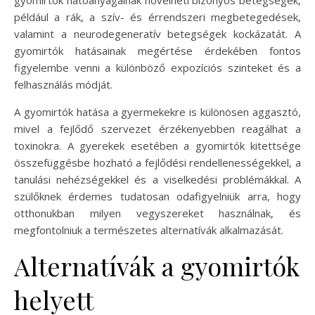
gyomirtók hatóanyagainak növelheti bizonyos betegségek,
például a rák, a szív- és érrendszeri megbetegedések,
valamint a neurodegeneratív betegségek kockázatát. A
gyomirtók hatásainak megértése érdekében fontos
figyelembe venni a különböző expozíciós szinteket és a
felhasználás módját.
A gyomirtók hatása a gyermekekre is különösen aggasztó,
mivel a fejlődő szervezet érzékenyebben reagálhat a
toxinokra. A gyerekek esetében a gyomirtók kitettsége
összefüggésbe hozható a fejlődési rendellenességekkel, a
tanulási nehézségekkel és a viselkedési problémákkal. A
szülőknek érdemes tudatosan odafigyelniük arra, hogy
otthonukban milyen vegyszereket használnak, és
megfontolniuk a természetes alternatívák alkalmazását.
Alternatívák a gyomirtók
helyett