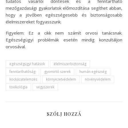
tudatos vásárlói döntések és a fenntartható
mezőgazdasági gyakorlatok előmozdítása segíthet abban,
hogy a jövőben egészségesebb és biztonságosabb
élelmiszereket fogyasszunk.
Figyelem: Ez a cikk nem számít orvosi tanácsnak.
Egészségügyi problémák esetén mindig konzultáljon
orvosával.
egészségügyi hatások
élelmiszerbiztonság
fenntarthatóság
gyomirtó szerek
humán egészség
kockázatelemzés
környezetvédelem
növényvédelem
toxikológia
vegyszerek
SZÓLJ HOZZÁ