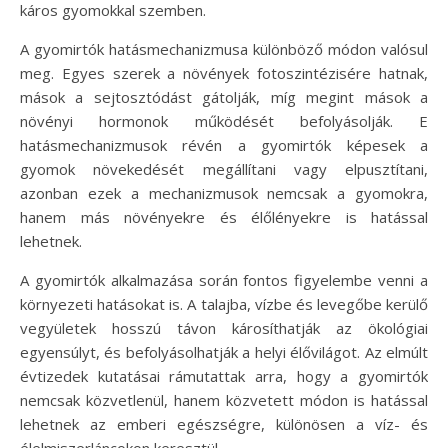
káros gyomokkal szemben.
A gyomirtók hatásmechanizmusa különböző módon valósul
meg. Egyes szerek a növények fotoszintézisére hatnak,
mások a sejtosztódást gátolják, míg megint mások a
növényi hormonok működését befolyásolják. E
hatásmechanizmusok révén a gyomirtók képesek a
gyomok növekedését megállítani vagy elpusztítani,
azonban ezek a mechanizmusok nemcsak a gyomokra,
hanem más növényekre és élőlényekre is hatással
lehetnek.
A gyomirtók alkalmazása során fontos figyelembe venni a
környezeti hatásokat is. A talajba, vízbe és levegőbe kerülő
vegyületek hosszú távon károsíthatják az ökológiai
egyensúlyt, és befolyásolhatják a helyi élővilágot. Az elmúlt
évtizedek kutatásai rámutattak arra, hogy a gyomirtók
nemcsak közvetlenül, hanem közvetett módon is hatással
lehetnek az emberi egészségre, különösen a víz- és