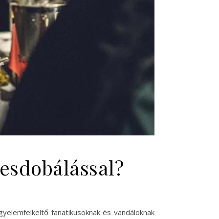
evesdobálással?
figyelemfelkeltő fanatikusoknak és vandáloknak