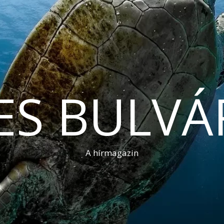
ES BULVÁ
A hírmagazin