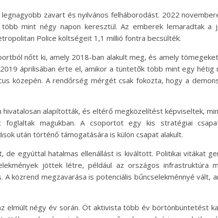
 a legnagyobb zavart és nyilvános felháborodást. 2022 novembe
a több mint négy napon keresztül. Az emberek lemaradtak a jár
opolitan Police költségeit 1,1 millió fontra becsülték.
oportból nőtt ki, amely 2018-ban alakult meg, és amely tömegeket v
019 áprilisában érte el, amikor a tüntetők több mint egy hétig 
rcus közepén. A rendőrség mérgét csak fokozta, hogy a demonst
n hivatalosan alapították, és eltérő megközelítést képviseltek, m
át foglaltak magukban. A csoportot egy kis stratégiai csap
ások után történő támogatására is külön csapat alakult.
 de egyúttal hatalmas ellenállást is kiváltott. Politikai vitákat 
lekmények jöttek létre, például az országos infrastruktúra m
ás. A közrend megzavarása is potenciális bűncselekménnyé vált,
az elmúlt négy év során. Öt aktivista több év börtönbüntetést k