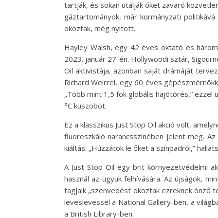
tartják, és sokan utálják őket zavaró közvetlen
gáztartományok, már kormányzati politikává 
okoztak, még nyitott.
Hayley Walsh, egy 42 éves oktató és háromg
2023. január 27-én. Hollywoodi sztár, Sigour
Oil aktivistája, azonban saját drámáját terv
Richard Weirrel, egy 60 éves gépészmérnökkel 
„Több mint 1,5 fok globális hajótörés,” ezzel
°C küszöböt.
Ez a klasszikus Just Stop Oil akció volt, amel
fluoreszkáló narancsszínében jelent meg. Az é
kiáltás. „Húzzátok le őket a színpadról,” hall
A Just Stop Oil egy brit környezetvédelmi akt
használ az ügyük felhívására. Az újságok, min
tagjaik „szenvedést okoztak ezreknek önző t
leveslevessel a National Gallery-ben, a vil
a British Library-ben.