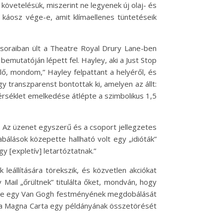
l követelésük, miszerint ne legyenek új olaj- és
 káosz vége-e, amit klímaellenes tüntetéseik
soraiban ült a Theatre Royal Drury Lane-ben
mutatóján lépett fel. Hayley, aki a Just Stop
lő, mondom,” Hayley felpattant a helyéről, és
y transzparenst bontottak ki, amelyen az állt:
mérséklet emelkedése átlépte a szimbolikus 1,5
ot. Az üzenet egyszerű és a csoport jellegzetes
abálások közepette hallható volt egy „idióták”
y [expletív] letartóztatnak.”
 leállítására törekszik, és közvetlen akciókat
 Mail „őrültnek” titulálta őket, mondván, hogy
értve egy Van Gogh festményének megdobálását
t a Magna Carta egy példányának összetörését