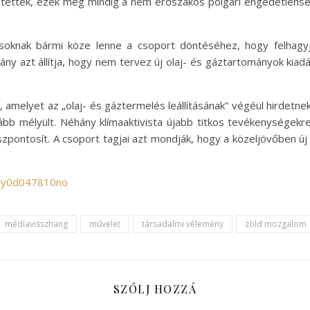
tették, ezek még mindig a nem erőszakos polgári engedetlens
soknak bármi köze lenne a csoport döntéséhez, hogy felhagyj
ány azt állítja, hogy nem tervez új olaj- és gáztartományok kiadá
, amelyet az „olaj- és gáztermelés leállításának” végéül hirdetne
b mélyült. Néhány klímaaktivista újabb titkos tevékenységekre 
szpontosít. A csoport tagjai azt mondják, hogy a közeljövőben új n
/cy0d047810no
médiavisszhang
művelet
társadalmi vélemény
zöld mozgalom
SZÓLJ HOZZÁ