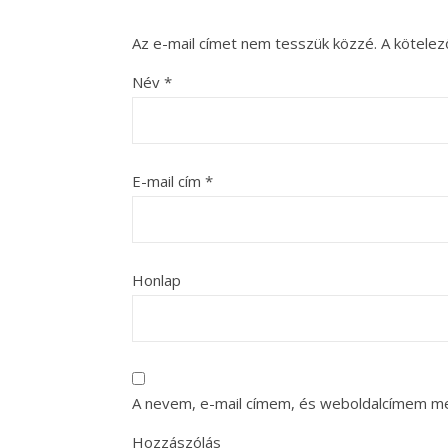
Az e-mail címet nem tesszük közzé.
A kötele
Név
*
E-mail cím
*
Honlap
A nevem, e-mail címem, és weboldalcímem m
Hozzászólás