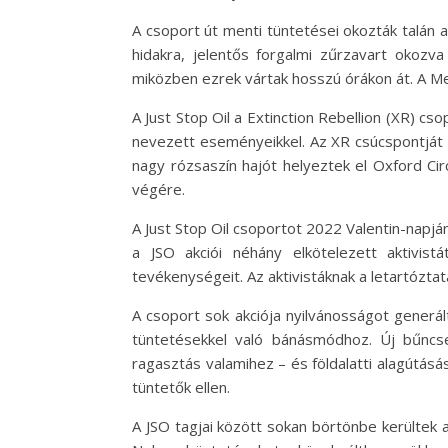
A csoport út menti tüntetései okozták talán
hidakra, jelentős forgalmi zűrzavart okozv
miközben ezrek vártak hosszú órákon át. A Metr
A Just Stop Oil a Extinction Rebellion (XR) cs
nevezett eseményeikkel. Az XR csúcspontját 2
nagy rózsaszín hajót helyeztek el Oxford Ci
végére.
A Just Stop Oil csoportot 2022 Valentin-napjá
a JSO akciói néhány elkötelezett aktivist
tevékenységeit. Az aktivistáknak a letartóztat
A csoport sok akciója nyilvánosságot generált,
tüntetésekkel való bánásmódhoz. Új bűncse
ragasztás valamihez – és földalatti alagútás
tüntetők ellen.
A JSO tagjai között sokan börtönbe kerültek 