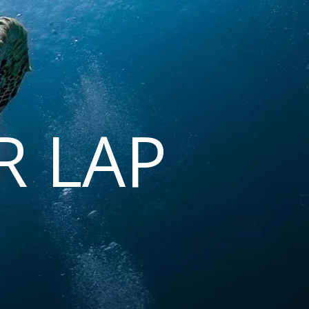
R LAP