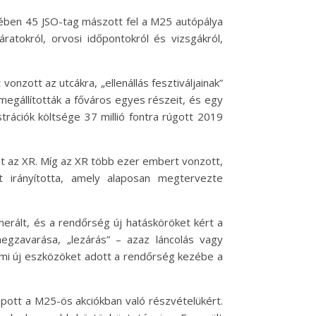
rében 45 JSO-tag mászott fel a M25 autópálya
atokról, orvosi időpontokról és vizsgákról,
onzott az utcákra, „ellenállás fesztiváljainak”
megállították a főváros egyes részeit, és egy
rációk költsége 37 millió fontra rúgott 2019
int az XR. Míg az XR több ezer embert vonzott,
at irányította, amely alaposan megtervezte
generált, és a rendőrség új hatásköröket kért a
egzavarása, „lezárás” – azaz láncolás vagy
 ami új eszközöket adott a rendőrség kezébe a
apott a M25-ös akciókban való részvételükért.