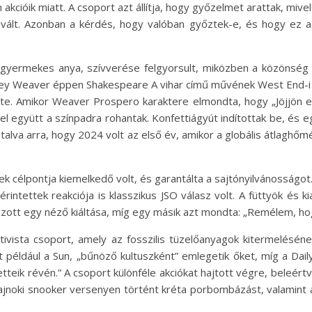
 akcióik miatt. A csoport azt állítja, hogy győzelmet arattak, mive
vált. Azonban a kérdés, hogy valóban győztek-e, és hogy ez a
yermekes anya, szívverése felgyorsult, miközben a közönség 
ney Weaver éppen Shakespeare A vihar című művének West End-i be
ezte. Amikor Weaver Prospero karaktere elmondta, hogy „Jöjjön e
együtt a színpadra rohantak. Konfettiágyút indítottak be, és eg
 utalva arra, hogy 2024 volt az első év, amikor a globális átlaghő
ynek célpontja kiemelkedő volt, és garantálta a sajtónyilvánosság
rintettek reakciója is klasszikus JSO válasz volt. A füttyök és ki
atszott egy néző kiáltása, míg egy másik azt mondta: „Remélem, hog
ivista csoport, amely az fosszilis tüzelőanyagok kitermelésének
t például a Sun, „bűnöző kultuszként” emlegetik őket, míg a Daily
etteik révén.” A csoport különféle akciókat hajtott végre, bele
ágbajnoki snooker versenyen történt kréta porbombázást, valamin