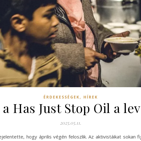
,
ÉRDEKESSÉGEK
HÍREK
 a Has Just Stop Oil a l
2025.05.11.
ejelentette, hogy április végén feloszlik. Az aktivistáikat sokan 