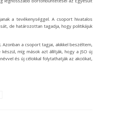
ég leghosszabb börtönbüntetései az Egyesült
anak a tevékenységgel. A csoport hivatalos
sát, de határozottan tagadja, hogy politikájuk
k. Azonban a csoport tagjai, akikkel beszéltem,
készül, míg mások azt állítják, hogy a JSO új
évvel és új célokkal folytathatják az akciókat,