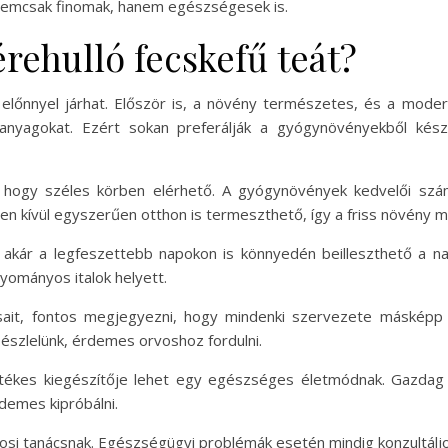
 nemcsak finomak, hanem egészségesek is.
érehulló fecskefű teát?
 előnnyel járhat. Először is, a növény természetes, és a mode
nyagokat. Ezért sokan preferálják a gyógynövényekből kész
, hogy széles körben elérhető. A gyógynövények kedvelői sz
n kívül egyszerűen otthon is termeszthető, így a friss növény mi
 akár a legfeszettebb napokon is könnyedén beilleszthető a na
yományos italok helyett.
sait, fontos megjegyezni, hogy mindenki szervezete másképp 
t észlelünk, érdemes orvoshoz fordulni.
tékes kiegészítője lehet egy egészséges életmódnak. Gazdag
demes kipróbálni.
osi tanácsnak. Egészségügyi problémák esetén mindig konzultáljo