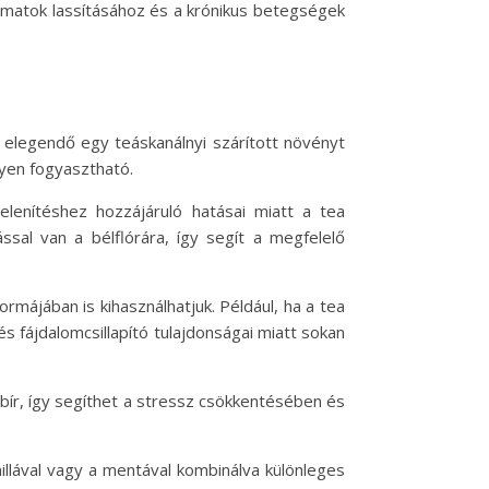
matok lassításához és a krónikus betegségek
 elegendő egy teáskanálnyi szárított növényt
nyen fogyasztható.
lenítéshez hozzájáruló hatásai miatt a tea
ssal van a bélflórára, így segít a megfelelő
rmájában is kihasználhatjuk. Például, ha a tea
s fájdalomcsillapító tulajdonságai miatt sokan
l bír, így segíthet a stressz csökkentésében és
illával vagy a mentával kombinálva különleges