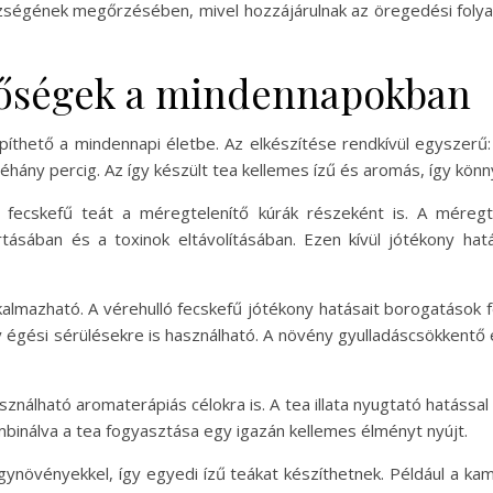
zségének megőrzésében, mivel hozzájárulnak az öregedési folya
etőségek a mindennapokban
thető a mindennapi életbe. Az elkészítése rendkívül egyszerű:
néhány percig. Az így készült tea kellemes ízű és aromás, így kön
 fecskefű teát a méregtelenítő kúrák részeként is. A méregte
tásában és a toxinok eltávolításában. Ezen kívül jótékony hatá
almazható. A vérehulló fecskefű jótékony hatásait borogatások fo
y égési sérülésekre is használható. A növény gyulladáscsökkentő é
asználható aromaterápiás célokra is. A tea illata nyugtató hatássa
ombinálva a tea fogyasztása egy igazán kellemes élményt nyújt.
ynövényekkel, így egyedi ízű teákat készíthetnek. Például a kam