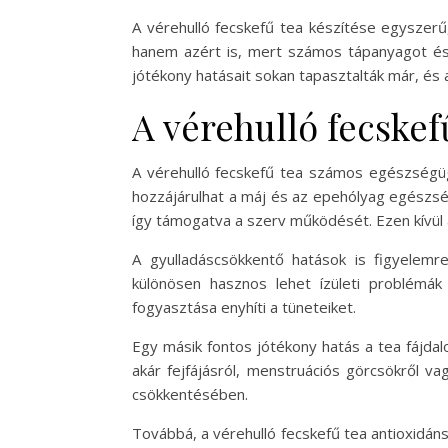
A vérehulló fecskefű tea készítése egyszerű
hanem azért is, mert számos tápanyagot és 
jótékony hatásait sokan tapasztalták már, és 
A vérehulló fecskef
A vérehulló fecskefű tea számos egészségüg
hozzájárulhat a máj és az epehólyag egészség
így támogatva a szerv működését. Ezen kívül 
A gyulladáscsökkentő hatások is figyelemr
különösen hasznos lehet ízületi problémák
fogyasztása enyhíti a tüneteiket.
Egy másik fontos jótékony hatás a tea fájdalo
akár fejfájásról, menstruációs görcsökről va
csökkentésében.
Továbbá, a vérehulló fecskefű tea antioxidán