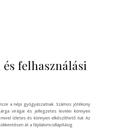
 és felhasználási
észe a népi gyógyászatnak. Számos jótékony
rga virágai és jellegzetes levelei könnyen
mivel ízletes és könnyen elkészíthető ital. Az
kkentésen át a fájdalomcsillapításig.