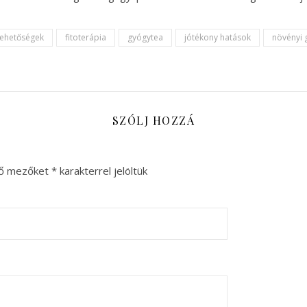
 lehetőségek
fitoterápia
gyógytea
jótékony hatások
növényi
SZÓLJ HOZZÁ
ző mezőket
*
karakterrel jelöltük