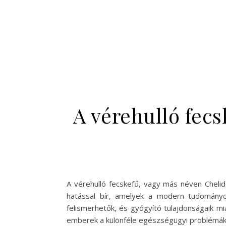
A vérehulló fecs
A vérehulló fecskefű, vagy más néven Chel
hatással bír, amelyek a modern tudományos
felismerhetők, és gyógyító tulajdonságaik mia
emberek a különféle egészségügyi problémák k