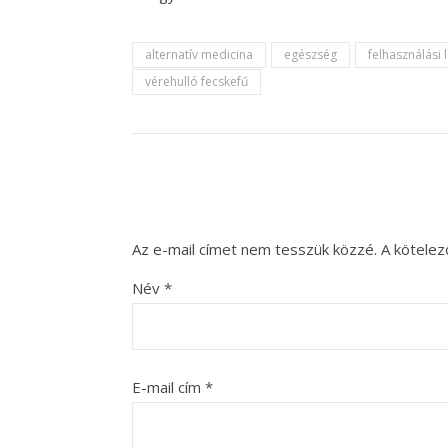
alternatív medicina
egészség
felhasználási
vérehulló fecskefű
Az e-mail címet nem tesszük közzé.
A kötele
Név
*
E-mail cím
*