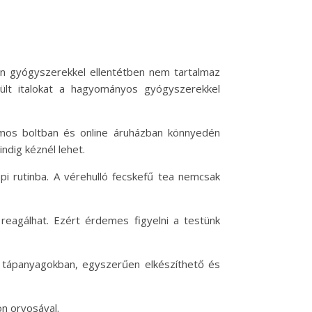
rn gyógyszerekkel ellentétben nem tartalmaz
ült italokat a hagyományos gyógyszerekkel
ámos boltban és online áruházban könnyedén
ndig kéznél lehet.
pi rutinba. A vérehulló fecskefű tea nemcsak
reagálhat. Ezért érdemes figyelni a testünk
 tápanyagokban, egyszerűen elkészíthető és
n orvosával.