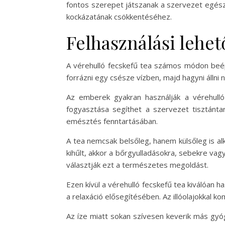
fontos szerepet játszanak a szervezet egés
kockázatának csökkentéséhez.
Felhasználási leh
A vérehulló fecskefű tea számos módon beépí
forrázni egy csésze vízben, majd hagyni állni 
Az emberek gyakran használják a vérehulló
fogyasztása segíthet a szervezet tisztántar
emésztés fenntartásában.
A tea nemcsak belsőleg, hanem külsőleg is alk
kihűlt, akkor a bőrgyulladásokra, sebekre vag
választják ezt a természetes megoldást.
Ezen kívül a vérehulló fecskefű tea kiválóan h
a relaxáció elősegítésében. Az illóolajokkal k
Az íze miatt sokan szívesen keverik más gyóg