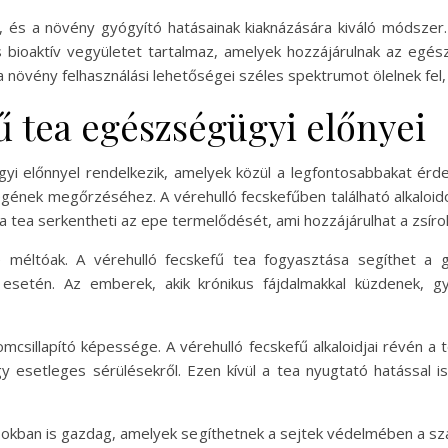
, és a növény gyógyító hatásainak kiaknázására kiváló módszer.
bioaktív vegyületet tartalmaz, amelyek hozzájárulnak az egés
a növény felhasználási lehetőségei széles spektrumot ölelnek fel
ű tea egészségügyi előnyei
yi előnnyel rendelkezik, amelyek közül a legfontosabbakat érd
ének megőrzéséhez. A vérehulló fecskefűben található alkaloido
a tea serkentheti az epe termelődését, ami hozzájárulhat a zsír
e méltóak. A vérehulló fecskefű tea fogyasztása segíthet a 
 esetén. Az emberek, akik krónikus fájdalmakkal küzdenek, g
mcsillapító képessége. A vérehulló fecskefű alkaloidjai révén a
gy esetleges sérülésekről. Ezen kívül a tea nyugtató hatással 
sokban is gazdag, amelyek segíthetnek a sejtek védelmében a sz