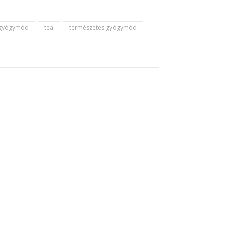
 gyógymód
tea
természetes gyógymód