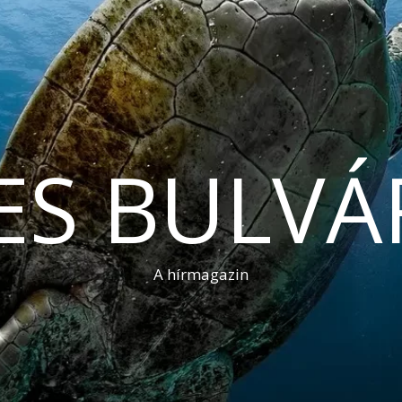
ES BULVÁ
A hírmagazin