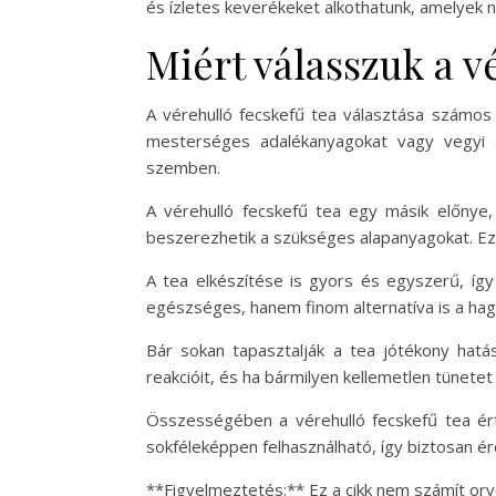
és ízletes keverékeket alkothatunk, amelyek
Miért válasszuk a v
A vérehulló fecskefű tea választása számos
mesterséges adalékanyagokat vagy vegyi a
szemben.
A vérehulló fecskefű tea egy másik előnye
beszerezhetik a szükséges alapanyagokat. Eze
A tea elkészítése is gyors és egyszerű, így
egészséges, hanem finom alternatíva is a hag
Bár sokan tapasztalják a tea jótékony hatá
reakcióit, és ha bármilyen kellemetlen tünete
Összességében a vérehulló fecskefű tea ér
sokféleképpen felhasználható, így biztosan ér
**Figyelmeztetés:** Ez a cikk nem számít orv