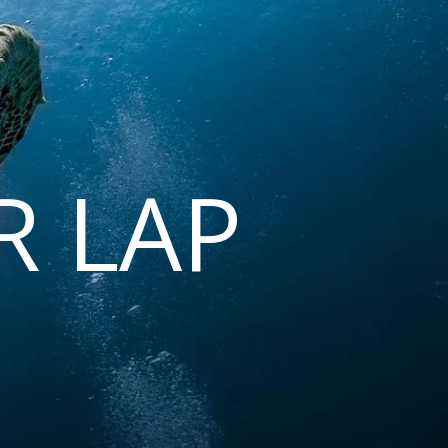
R LAP