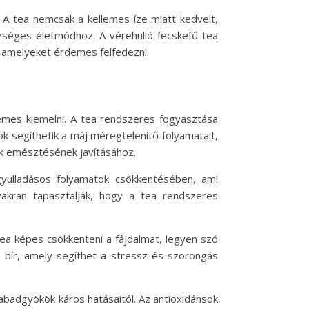
 A tea nemcsak a kellemes íze miatt kedvelt,
zséges életmódhoz. A vérehulló fecskefű tea
, amelyeket érdemes felfedezni.
emes kiemelni. A tea rendszeres fogyasztása
k segíthetik a máj méregtelenítő folyamatait,
ok emésztésének javításához.
gyulladásos folyamatok csökkentésében, ami
yakran tapasztalják, hogy a tea rendszeres
 tea képes csökkenteni a fájdalmat, legyen szó
is bír, amely segíthet a stressz és szorongás
abadgyökök káros hatásaitól. Az antioxidánsok