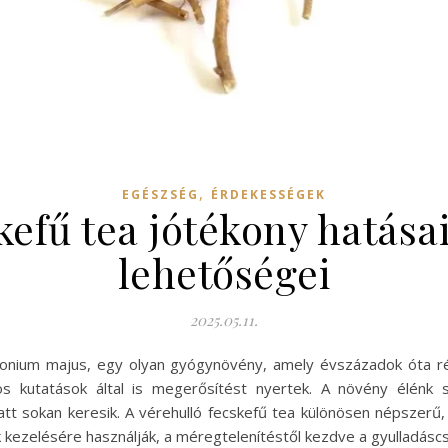
,
EGÉSZSÉG
ÉRDEKESSÉGEK
kefű tea jótékony hatásai
lehetőségei
2025.05.11.
idonium majus, egy olyan gyógynövény, amely évszázadok óta r
 kutatások által is megerősítést nyertek. A növény élénk sá
tt sokan keresik. A vérehulló fecskefű tea különösen népszerű, 
ezelésére használják, a méregtelenítéstől kezdve a gyulladáscsö