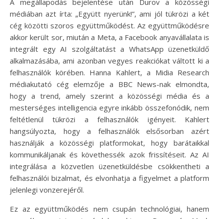
A megállapodás bejelentése után Durov a közösségi
médiában azt írta: „Együtt nyerünk!”, ami jól tükrözi a két
cég közötti szoros együttműködést. Az együttműködésre
akkor került sor, miután a Meta, a Facebook anyavállalata is
integrált egy AI szolgáltatást a WhatsApp üzenetküldő
alkalmazásába, ami azonban vegyes reakciókat váltott ki a
felhasználók körében. Hanna Kahlert, a Midia Research
médiakutató cég elemzője a BBC News-nak elmondta,
hogy a trend, amely szerint a közösségi média és a
mesterséges intelligencia egyre inkább összefonódik, nem
feltétlenül tükrözi a felhasználók igényeit. Kahlert
hangsúlyozta, hogy a felhasználók elsősorban azért
használják a közösségi platformokat, hogy barátaikkal
kommunikáljanak és követhessék azok frissítéseit. Az AI
integrálása a közvetlen üzenetküldésbe csökkentheti a
felhasználói bizalmat, és elvonhatja a figyelmet a platform
jelenlegi vonzerejéről.
Ez az együttműködés nem csupán technológiai, hanem