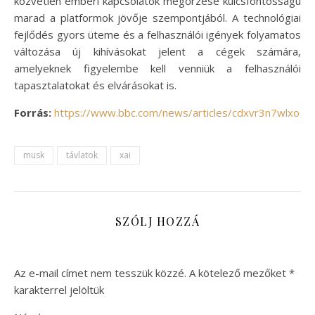
közvetlen emberi kapcsolatok megőrzése kulcsfontosságú
marad a platformok jövője szempontjából. A technológiai
fejlődés gyors üteme és a felhasználói igények folyamatos
változása új kihívásokat jelent a cégek számára,
amelyeknek figyelembe kell venniük a felhasználói
tapasztalatokat és elvárásokat is.
Forrás:
https://www.bbc.com/news/articles/cdxvr3n7wlxo
musk
távlatok
xai
SZÓLJ HOZZÁ
Az e-mail címet nem tesszük közzé.
A kötelező mezőket
*
karakterrel jelöltük