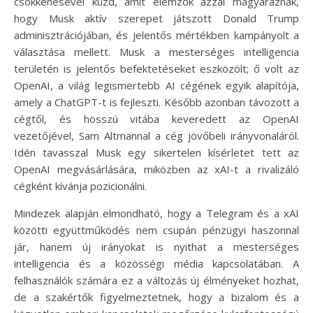
csökkenésével küzd, amit elemzők azzal magyaráznak,
hogy Musk aktív szerepet játszott Donald Trump
adminisztrációjában, és jelentős mértékben kampányolt a
választása mellett. Musk a mesterséges intelligencia
területén is jelentős befektetéseket eszközölt; ő volt az
OpenAI, a világ legismertebb AI cégének egyik alapítója,
amely a ChatGPT-t is fejleszti. Később azonban távozott a
cégtől, és hosszú vitába keveredett az OpenAI
vezetőjével, Sam Altmannal a cég jövőbeli irányvonaláról.
Idén tavasszal Musk egy sikertelen kísérletet tett az
OpenAI megvásárlására, miközben az xAI-t a rivalizáló
cégként kívánja pozicionálni.
Mindezek alapján elmondható, hogy a Telegram és a xAI
közötti együttműködés nem csupán pénzügyi haszonnal
jár, hanem új irányokat is nyithat a mesterséges
intelligencia és a közösségi média kapcsolatában. A
felhasználók számára ez a változás új élményeket hozhat,
de a szakértők figyelmeztetnek, hogy a bizalom és a