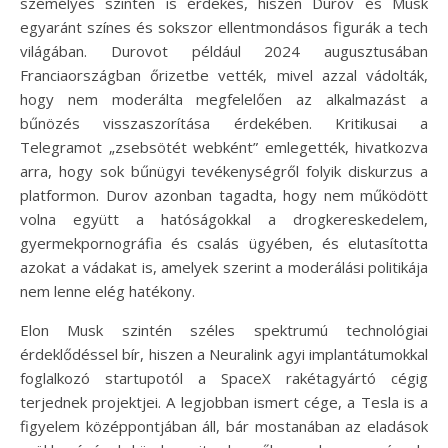
személyes szinten is érdekes, hiszen Durov és Musk
egyaránt színes és sokszor ellentmondásos figurák a tech
világában. Durovot például 2024 augusztusában
Franciaországban őrizetbe vették, mivel azzal vádolták,
hogy nem moderálta megfelelően az alkalmazást a
bűnözés visszaszorítása érdekében. Kritikusai a
Telegramot „zsebsötét webként” emlegették, hivatkozva
arra, hogy sok bűnügyi tevékenységről folyik diskurzus a
platformon. Durov azonban tagadta, hogy nem működött
volna együtt a hatóságokkal a drogkereskedelem,
gyermekpornográfia és csalás ügyében, és elutasította
azokat a vádakat is, amelyek szerint a moderálási politikája
nem lenne elég hatékony.
Elon Musk szintén széles spektrumú technológiai
érdeklődéssel bír, hiszen a Neuralink agyi implantátumokkal
foglalkozó startupotól a SpaceX rakétagyártó cégig
terjednek projektjei. A legjobban ismert cége, a Tesla is a
figyelem középpontjában áll, bár mostanában az eladások