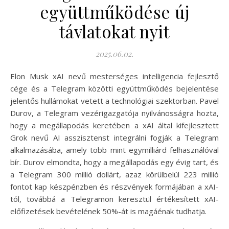
együttműködése új
távlatokat nyit
2025.06.02.
Elon Musk xAI nevű mesterséges intelligencia fejlesztő
cége és a Telegram közötti együttműködés bejelentése
jelentős hullámokat vetett a technológiai szektorban. Pavel
Durov, a Telegram vezérigazgatója nyilvánosságra hozta,
hogy a megállapodás keretében a xAI által kifejlesztett
Grok nevű AI asszisztenst integrálni fogják a Telegram
alkalmazásába, amely több mint egymilliárd felhasználóval
bír. Durov elmondta, hogy a megállapodás egy évig tart, és
a Telegram 300 millió dollárt, azaz körülbelül 223 millió
fontot kap készpénzben és részvények formájában a xAI-
tól, továbbá a Telegramon keresztül értékesített xAI-
előfizetések bevételének 50%-át is magáénak tudhatja.