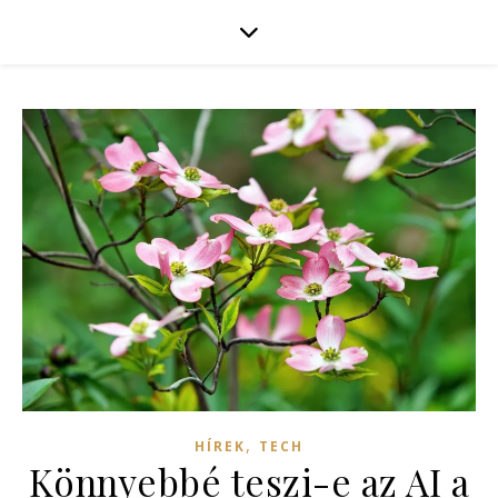
,
HÍREK
TECH
Könnyebbé teszi-e az AI a