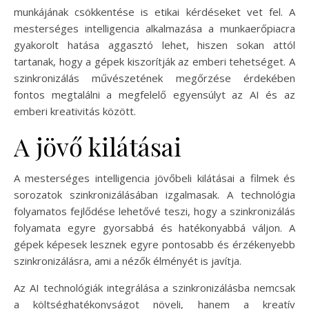
munkájának csökkentése is etikai kérdéseket vet fel. A
mesterséges intelligencia alkalmazása a munkaerőpiacra
gyakorolt hatása aggasztó lehet, hiszen sokan attól
tartanak, hogy a gépek kiszorítják az emberi tehetséget. A
szinkronizálás művészetének megőrzése érdekében
fontos megtalálni a megfelelő egyensúlyt az AI és az
emberi kreativitás között.
A jövő kilátásai
A mesterséges intelligencia jövőbeli kilátásai a filmek és
sorozatok szinkronizálásában izgalmasak. A technológia
folyamatos fejlődése lehetővé teszi, hogy a szinkronizálás
folyamata egyre gyorsabbá és hatékonyabbá váljon. A
gépek képesek lesznek egyre pontosabb és érzékenyebb
szinkronizálásra, ami a nézők élményét is javítja.
Az AI technológiák integrálása a szinkronizálásba nemcsak
a költséghatékonyságot növeli, hanem a kreatív