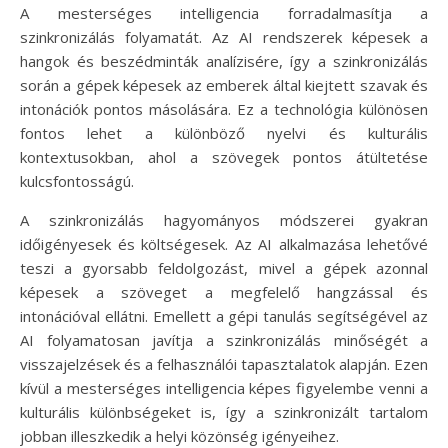
A mesterséges intelligencia forradalmasítja a
szinkronizálás folyamatát. Az AI rendszerek képesek a
hangok és beszédminták analízisére, így a szinkronizálás
során a gépek képesek az emberek által kiejtett szavak és
intonációk pontos másolására. Ez a technológia különösen
fontos lehet a különböző nyelvi és kulturális
kontextusokban, ahol a szövegek pontos átültetése
kulcsfontosságú.
A szinkronizálás hagyományos módszerei gyakran
időigényesek és költségesek. Az AI alkalmazása lehetővé
teszi a gyorsabb feldolgozást, mivel a gépek azonnal
képesek a szöveget a megfelelő hangzással és
intonációval ellátni. Emellett a gépi tanulás segítségével az
AI folyamatosan javítja a szinkronizálás minőségét a
visszajelzések és a felhasználói tapasztalatok alapján. Ezen
kívül a mesterséges intelligencia képes figyelembe venni a
kulturális különbségeket is, így a szinkronizált tartalom
jobban illeszkedik a helyi közönség igényeihez.