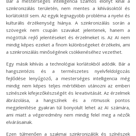
Bár a mesterséges intelligencia számos előnyt kínál a
szinkronizálás területén, nem mentes a kihívásoktól és
korlátoktól sem. Az egyik legnagyobb probléma a nyelvi és
kulturális érzékenység hiánya. A szinkronizálás során a
szövegek nem csupán szavakat jelentenek, hanem a
mögöttük rejlő jelentéseket és érzelmeket is. Az AI nem
mindig képes ezeket a finom különbségeket érzékelni, ami
a szinkronizálás minőségének csökkenéséhez vezethet.
Egy másik kihívás a technológiai korlátokból adódik. Bár a
hangszintézis és a természetes nyelvfeldolgozás
fejlődése lenyűgöző, a mesterséges intelligencia még
mindig nem képes teljes mértékben utánozni az emberi
színészek kifejezőkészségét és kreativitását. Az érzelmek
ábrázolása, a hangszínek és a ritmusok pontos
megjelenítése gyakran túl bonyolult lehet az AI számára,
ami miatt a végeredmény nem mindig felel meg a nézők
elvárásainak.
Ezen túlmenően a szakmai szinkronizálók és színészek