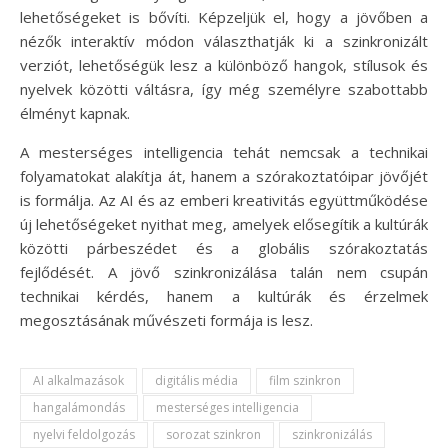
lehetőségeket is bővíti. Képzeljük el, hogy a jövőben a
nézők interaktív módon választhatják ki a szinkronizált
verziót, lehetőségük lesz a különböző hangok, stílusok és
nyelvek közötti váltásra, így még személyre szabottabb
élményt kapnak.
A mesterséges intelligencia tehát nemcsak a technikai
folyamatokat alakítja át, hanem a szórakoztatóipar jövőjét
is formálja. Az AI és az emberi kreativitás együttműködése
új lehetőségeket nyithat meg, amelyek elősegítik a kultúrák
közötti párbeszédet és a globális szórakoztatás
fejlődését. A jövő szinkronizálása talán nem csupán
technikai kérdés, hanem a kultúrák és érzelmek
megosztásának művészeti formája is lesz.
AI alkalmazások
digitális média
film szinkron
hangalámondás
mesterséges intelligencia
nyelvi feldolgozás
sorozat szinkron
szinkronizálás