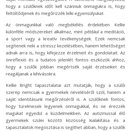
hogy a szülőknek időt kell szánniuk önmagukra is, hogy
feltöltődjenek és megőrizzék lelki egyensúlyukat.
Az önmagunkkal való megbékélés érdekében Kellie
különféle módszereket alkalmaz, mint például a meditáció,
a sport vagy a kreatív tevékenységek. Ezek nemcsak
segítenek neki a stressz kezelésében, hanem lehetőséget
adnak arra is, hogy kifejezze érzelmeit és gondolatait. Az
önreflexió és a tudatos jelenlét fontos eszközök ahhoz,
hogy a szülők jobban megértsék saját érzéseiket és
reagáljanak a kihívásokra.
Kellie Bright tapasztalatai azt mutatják, hogy a szülői
szerep nemcsak a gyermekek neveléséről szól, hanem a
saját identitásunk megőrzéséről is. A szülőknek fontos,
hogy türelmesek legyenek önmagukkal, és ne érezzék
magukat egyedül a küzdelmeikben. Az autizmussal élő
gyermekek szülei közötti közösség kialakítása és a
tapasztalatok megosztása is segíthet abban, hogy a szülők