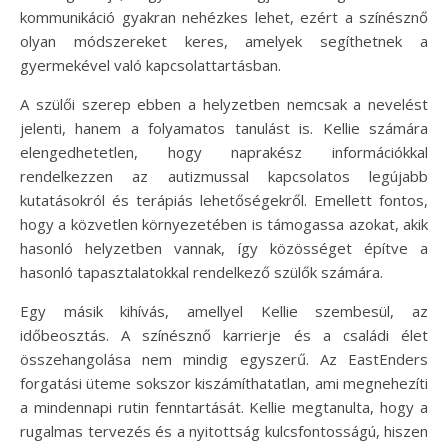
kommunikáció gyakran nehézkes lehet, ezért a színésznő
olyan módszereket keres, amelyek segíthetnek a
gyermekével való kapcsolattartásban.
A szülői szerep ebben a helyzetben nemcsak a nevelést
jelenti, hanem a folyamatos tanulást is. Kellie számára
elengedhetetlen, hogy naprakész információkkal
rendelkezzen az autizmussal kapcsolatos legújabb
kutatásokról és terápiás lehetőségekről. Emellett fontos,
hogy a közvetlen környezetében is támogassa azokat, akik
hasonló helyzetben vannak, így közösséget építve a
hasonló tapasztalatokkal rendelkező szülők számára.
Egy másik kihívás, amellyel Kellie szembesül, az
időbeosztás. A színésznő karrierje és a családi élet
összehangolása nem mindig egyszerű. Az EastEnders
forgatási üteme sokszor kiszámíthatatlan, ami megnehezíti
a mindennapi rutin fenntartását. Kellie megtanulta, hogy a
rugalmas tervezés és a nyitottság kulcsfontosságú, hiszen