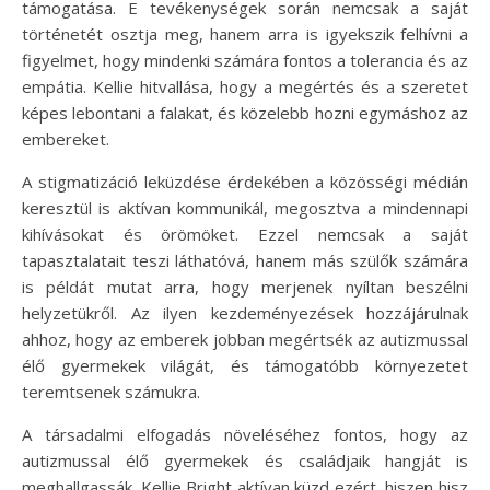
támogatása. E tevékenységek során nemcsak a saját
történetét osztja meg, hanem arra is igyekszik felhívni a
figyelmet, hogy mindenki számára fontos a tolerancia és az
empátia. Kellie hitvallása, hogy a megértés és a szeretet
képes lebontani a falakat, és közelebb hozni egymáshoz az
embereket.
A stigmatizáció leküzdése érdekében a közösségi médián
keresztül is aktívan kommunikál, megosztva a mindennapi
kihívásokat és örömöket. Ezzel nemcsak a saját
tapasztalatait teszi láthatóvá, hanem más szülők számára
is példát mutat arra, hogy merjenek nyíltan beszélni
helyzetükről. Az ilyen kezdeményezések hozzájárulnak
ahhoz, hogy az emberek jobban megértsék az autizmussal
élő gyermekek világát, és támogatóbb környezetet
teremtsenek számukra.
A társadalmi elfogadás növeléséhez fontos, hogy az
autizmussal élő gyermekek és családjaik hangját is
meghallgassák. Kellie Bright aktívan küzd ezért, hiszen hisz