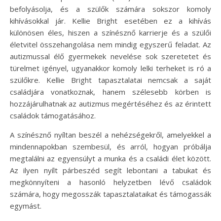
befolyásolja, és a szülők számára sokszor komoly
kihívásokkal jár. Kellie Bright esetében ez a kihívás
különösen éles, hiszen a színésznő karrierje és a szülői
életvitel összehangolása nem mindig egyszerű feladat. Az
autizmussal élő gyermekek nevelése sok szeretetet és
türelmet igényel, ugyanakkor komoly lelki terheket is ró a
szülőkre. Kellie Bright tapasztalatai nemcsak a saját
családjára vonatkoznak, hanem szélesebb körben is
hozzájárulhatnak az autizmus megértéséhez és az érintett
családok támogatásához.
A színésznő nyíltan beszél a nehézségekről, amelyekkel a
mindennapokban szembesül, és arról, hogyan próbálja
megtalálni az egyensúlyt a munka és a családi élet között.
Az ilyen nyílt párbeszéd segít lebontani a tabukat és
megkönnyíteni a hasonló helyzetben lévő családok
számára, hogy megosszák tapasztalataikat és támogassák
egymást.