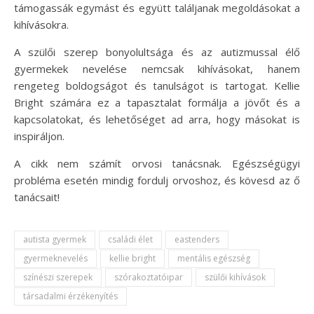
támogassák egymást és együtt találjanak megoldásokat a
kihívásokra.
A szülői szerep bonyolultsága és az autizmussal élő
gyermekek nevelése nemcsak kihívásokat, hanem
rengeteg boldogságot és tanulságot is tartogat. Kellie
Bright számára ez a tapasztalat formálja a jövőt és a
kapcsolatokat, és lehetőséget ad arra, hogy másokat is
inspiráljon.
A cikk nem számít orvosi tanácsnak. Egészségügyi
probléma esetén mindig fordulj orvoshoz, és kövesd az ő
tanácsait!
autista gyermek
családi élet
eastenders
gyermeknevelés
kellie bright
mentális egészség
színészi szerepek
szórakoztatóipar
szülői kihívások
társadalmi érzékenyítés