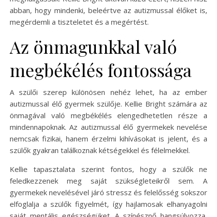
abban, hogy mindenki, beleértve az autizmussal élőket is,
megérdemli a tiszteletet és a megértést.
Az önmagunkkal való
megbékélés fontossága
A szülői szerep különösen nehéz lehet, ha az ember
autizmussal élő gyermek szülője. Kellie Bright számára az
önmagával való megbékélés elengedhetetlen része a
mindennapoknak. Az autizmussal élő gyermekek nevelése
nemcsak fizikai, hanem érzelmi kihívásokat is jelent, és a
szülők gyakran találkoznak kétségekkel és félelmekkel.
Kellie tapasztalata szerint fontos, hogy a szülők ne
feledkezzenek meg saját szükségleteikről sem. A
gyermekek nevelésével járó stressz és felelősség sokszor
elfoglalja a szülők figyelmét, így hajlamosak elhanyagolni
saját mentális egészségüket. A színésznő hangsúlyozza,