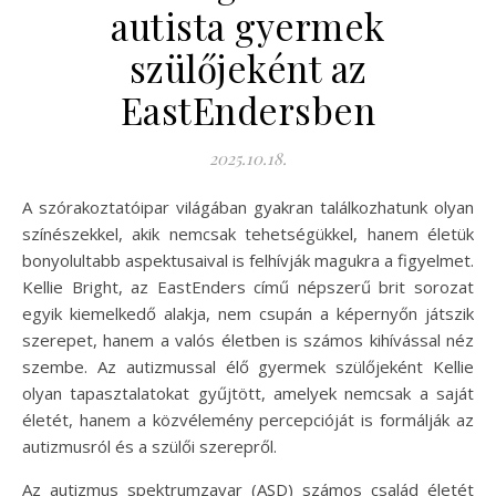
autista gyermek
szülőjeként az
EastEndersben
2025.10.18.
A szórakoztatóipar világában gyakran találkozhatunk olyan
színészekkel, akik nemcsak tehetségükkel, hanem életük
bonyolultabb aspektusaival is felhívják magukra a figyelmet.
Kellie Bright, az EastEnders című népszerű brit sorozat
egyik kiemelkedő alakja, nem csupán a képernyőn játszik
szerepet, hanem a valós életben is számos kihívással néz
szembe. Az autizmussal élő gyermek szülőjeként Kellie
olyan tapasztalatokat gyűjtött, amelyek nemcsak a saját
életét, hanem a közvélemény percepcióját is formálják az
autizmusról és a szülői szerepről.
Az autizmus spektrumzavar (ASD) számos család életét