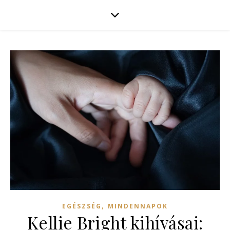
,
EGÉSZSÉG
MINDENNAPOK
Kellie Bright kihívásai: