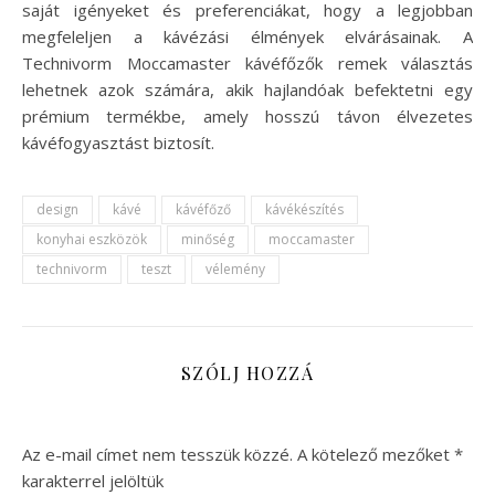
saját igényeket és preferenciákat, hogy a legjobban
megfeleljen a kávézási élmények elvárásainak. A
Technivorm Moccamaster kávéfőzők remek választás
lehetnek azok számára, akik hajlandóak befektetni egy
prémium termékbe, amely hosszú távon élvezetes
kávéfogyasztást biztosít.
design
kávé
kávéfőző
kávékészítés
konyhai eszközök
minőség
moccamaster
technivorm
teszt
vélemény
SZÓLJ HOZZÁ
Az e-mail címet nem tesszük közzé.
A kötelező mezőket
*
karakterrel jelöltük