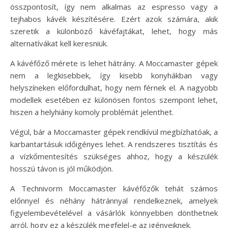
összpontosít, így nem alkalmas az espresso vagy a
tejhabos kávék készítésére. Ezért azok számára, akik
szeretik a különböző kávéfajtákat, lehet, hogy más
alternatívákat kell keresniük.
A kávéfőző mérete is lehet hátrány. A Moccamaster gépek
nem a legkisebbek, így kisebb konyhákban vagy
helyszíneken előfordulhat, hogy nem férnek el. A nagyobb
modellek esetében ez különösen fontos szempont lehet,
hiszen a helyhiány komoly problémát jelenthet.
Végül, bár a Moccamaster gépek rendkívül megbízhatóak, a
karbantartásuk időigényes lehet. A rendszeres tisztítás és
a vízkőmentesítés szükséges ahhoz, hogy a készülék
hosszú távon is jól működjön.
A Technivorm Moccamaster kávéfőzők tehát számos
előnnyel és néhány hátránnyal rendelkeznek, amelyek
figyelembevételével a vásárlók könnyebben dönthetnek
arról, hogy ez a készülék megfelel-e az igényeiknek.