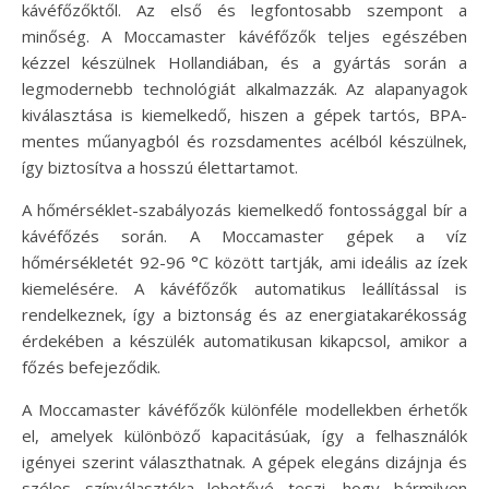
kávéfőzőktől. Az első és legfontosabb szempont a
minőség. A Moccamaster kávéfőzők teljes egészében
kézzel készülnek Hollandiában, és a gyártás során a
legmodernebb technológiát alkalmazzák. Az alapanyagok
kiválasztása is kiemelkedő, hiszen a gépek tartós, BPA-
mentes műanyagból és rozsdamentes acélból készülnek,
így biztosítva a hosszú élettartamot.
A hőmérséklet-szabályozás kiemelkedő fontossággal bír a
kávéfőzés során. A Moccamaster gépek a víz
hőmérsékletét 92-96 °C között tartják, ami ideális az ízek
kiemelésére. A kávéfőzők automatikus leállítással is
rendelkeznek, így a biztonság és az energiatakarékosság
érdekében a készülék automatikusan kikapcsol, amikor a
főzés befejeződik.
A Moccamaster kávéfőzők különféle modellekben érhetők
el, amelyek különböző kapacitásúak, így a felhasználók
igényei szerint választhatnak. A gépek elegáns dizájnja és
széles színválasztéka lehetővé teszi, hogy bármilyen