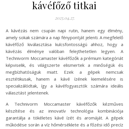
kávéfőző titkai
2025.04.27.
A kávézás nem csupán napi rutin, hanem egy élmény,
amely sokak számára a nap fénypontját jelenti. A megfelelő
kávéfőző kiválasztása kulcsfontosságú ahhoz, hogy a
kávézás élménye valóban felejthetetlen legyen. A
Technivorm Moccamaster kávéfőzők a prémium kategóriát
képviselik, és világszerte elismertek a minőségük és
megbízhatóságuk miatt. Ezek a gépek nemcsak
esztétikusak, hanem a kávé ízének kiemelésére is
specializálódtak, így a kávéfogyasztók számára ideális
választást jelentenek.
A Technivorm Moccamaster kávéfőzők kézműves
készítése és az innovatív technológia kombinációja
garantálja a tökéletes kávé ízét és aromáját. A gépek
működése során a víz hőmérséklete és a főzési idő precíz