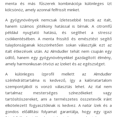
menta és más fűszerek kombinációja különleges ízt
kölcsönöz, amely azonnal felfrissít minket.
A gyógynövények nemcsak ízletesebbé teszik az italt,
hanem számos jótékony hatással is bírnak. A citromfű
például nyugtató hatású, és segíthet a stressz
csökkentésében. A menta frissítő és emésztést segítő
tulajdonságainak köszönhetően sokan választják ezt az
italt étkezések után. Az Almdudler tehát nem csupán egy
üdítő, hanem egy gyógynövényekkel gazdagított élmény,
amely harmonikusan ötvözi az ízeket és az egészséget.
A különleges ízprofil mellett az Almdudler
szénhidráttartalma is kedvező, így a kalóriatartalom
szempontjából is vonzó választás lehet. Az ital nem
tartalmaz mesterséges színezékeket vagy
tartósítószereket, ami a természetes összetevők iránt
elkötelezett fogyasztóknak is kedvez. A natúr ízek és a
gondos előállítási folyamat garantálja, hogy egy igazi