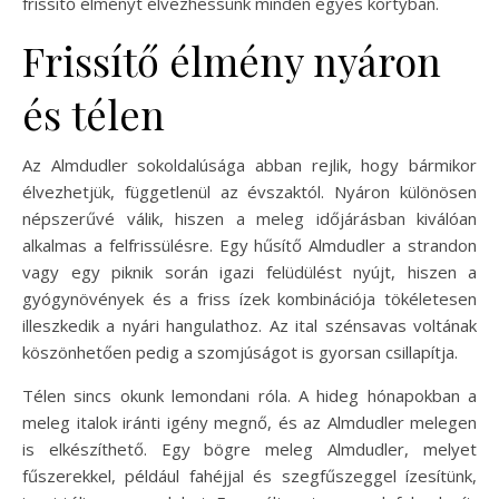
frissítő élményt élvezhessünk minden egyes kortyban.
Frissítő élmény nyáron
és télen
Az Almdudler sokoldalúsága abban rejlik, hogy bármikor
élvezhetjük, függetlenül az évszaktól. Nyáron különösen
népszerűvé válik, hiszen a meleg időjárásban kiválóan
alkalmas a felfrissülésre. Egy hűsítő Almdudler a strandon
vagy egy piknik során igazi felüdülést nyújt, hiszen a
gyógynövények és a friss ízek kombinációja tökéletesen
illeszkedik a nyári hangulathoz. Az ital szénsavas voltának
köszönhetően pedig a szomjúságot is gyorsan csillapítja.
Télen sincs okunk lemondani róla. A hideg hónapokban a
meleg italok iránti igény megnő, és az Almdudler melegen
is elkészíthető. Egy bögre meleg Almdudler, melyet
fűszerekkel, például fahéjjal és szegfűszeggel ízesítünk,