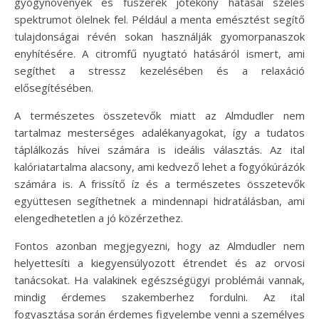
gyógynövények és fűszerek jótékony hatásai széles
spektrumot ölelnek fel. Például a menta emésztést segítő
tulajdonságai révén sokan használják gyomorpanaszok
enyhítésére. A citromfű nyugtató hatásáról ismert, ami
segíthet a stressz kezelésében és a relaxáció
elősegítésében.
A természetes összetevők miatt az Almdudler nem
tartalmaz mesterséges adalékanyagokat, így a tudatos
táplálkozás hívei számára is ideális választás. Az ital
kalóriatartalma alacsony, ami kedvező lehet a fogyókúrázók
számára is. A frissítő íz és a természetes összetevők
együttesen segíthetnek a mindennapi hidratálásban, ami
elengedhetetlen a jó közérzethez.
Fontos azonban megjegyezni, hogy az Almdudler nem
helyettesíti a kiegyensúlyozott étrendet és az orvosi
tanácsokat. Ha valakinek egészségügyi problémái vannak,
mindig érdemes szakemberhez fordulni. Az ital
fogyasztása során érdemes figyelembe venni a személyes