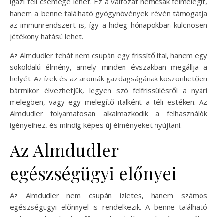
igazi téli csemege lehet. Ez a változat nemcsak felmelegít,
hanem a benne található gyógynövények révén támogatja
az immunrendszert is, így a hideg hónapokban különösen
jótékony hatású lehet.
Az Almdudler tehát nem csupán egy frissítő ital, hanem egy
sokoldalú élmény, amely minden évszakban megállja a
helyét. Az ízek és az aromák gazdagságának köszönhetően
bármikor élvezhetjük, legyen szó felfrissülésről a nyári
melegben, vagy egy melegítő italként a téli estéken. Az
Almdudler folyamatosan alkalmazkodik a felhasználók
igényeihez, és mindig képes új élményeket nyújtani.
Az Almdudler
egészségügyi előnyei
Az Almdudler nem csupán ízletes, hanem számos
egészségügyi előnnyel is rendelkezik. A benne található