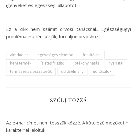
igényeket és egészségi állapotot.
—
Ez a cikk nem számít orvosi tanácsnak. Egészségügyi
probléma esetén kérjük, forduljon orvoshoz.
almdudler
egészséges életmód
frissítő ital
helyi termék
ízletes frissítő
jótékony hatás
nyári ital
természetes összetevők
üdítő élmény
üdítőitalok
SZÓLJ HOZZÁ
Az e-mail címet nem tesszük közzé.
A kötelező mezőket
*
karakterrel jelöltük