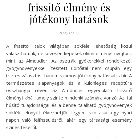
frissítő élmény és
jótékony hatások
2025.04.27.
A frissítő italok világában sokféle lehetőség közül
választhatunk, de kevesen képesek olyan élményt nyújtani,
mint az Almdudler. Az osztrák gyökerekkel rendelkező,
gyógynövényekkel ízesített üdítőital nem csupán egy
ízletes választás, hanem számos jótékony hatással is bír. A
természetes alapanyagok és a különleges receptúra
összhangja révén az Almdudler egyedülálló frissítő
élményt kínál, amely szinte mindenki számára vonzó. Az ital
hűsítő tulajdonságai és a benne található gyógynövények
sokféle előnyét élvezhetjük, legyen szó akár egy nyári
napon való felfrissülésről, akár egy társasági esemény
színesítéséről.