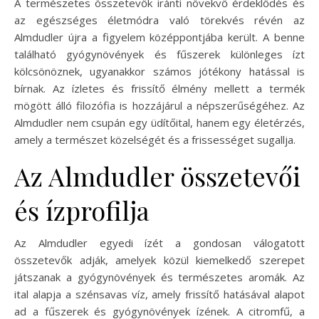
A természetes összetevők iránti növekvő érdeklődés és
az egészséges életmódra való törekvés révén az
Almdudler újra a figyelem középpontjába került. A benne
található gyógynövények és fűszerek különleges ízt
kölcsönöznek, ugyanakkor számos jótékony hatással is
bírnak. Az ízletes és frissítő élmény mellett a termék
mögött álló filozófia is hozzájárul a népszerűségéhez. Az
Almdudler nem csupán egy üdítőital, hanem egy életérzés,
amely a természet közelségét és a frissességet sugallja.
Az Almdudler összetevői
és ízprofilja
Az Almdudler egyedi ízét a gondosan válogatott
összetevők adják, amelyek közül kiemelkedő szerepet
játszanak a gyógynövények és természetes aromák. Az
ital alapja a szénsavas víz, amely frissítő hatásával alapot
ad a fűszerek és gyógynövények ízének. A citromfű, a