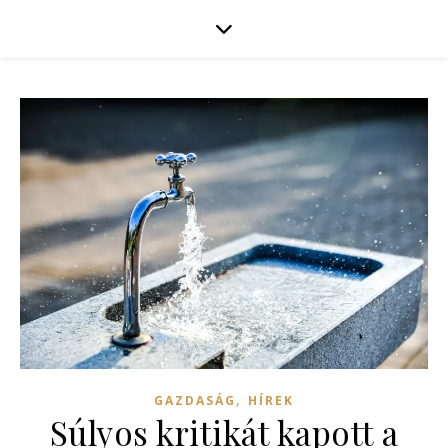
,
GAZDASÁG
HÍREK
Súlyos kritikát kapott a