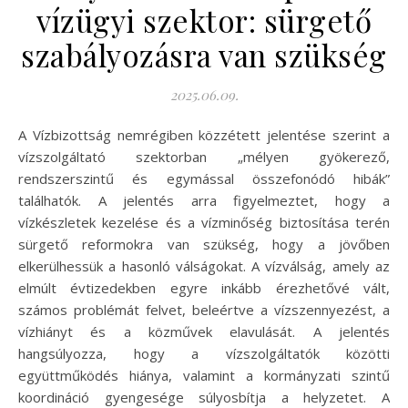
vízügyi szektor: sürgető
szabályozásra van szükség
2025.06.09.
A Vízbizottság nemrégiben közzétett jelentése szerint a
vízszolgáltató szektorban „mélyen gyökerező,
rendszerszintű és egymással összefonódó hibák”
találhatók. A jelentés arra figyelmeztet, hogy a
vízkészletek kezelése és a vízminőség biztosítása terén
sürgető reformokra van szükség, hogy a jövőben
elkerülhessük a hasonló válságokat. A vízválság, amely az
elmúlt évtizedekben egyre inkább érezhetővé vált,
számos problémát felvet, beleértve a vízszennyezést, a
vízhiányt és a közművek elavulását. A jelentés
hangsúlyozza, hogy a vízszolgáltatók közötti
együttműködés hiánya, valamint a kormányzati szintű
koordináció gyengesége súlyosbítja a helyzetet. A