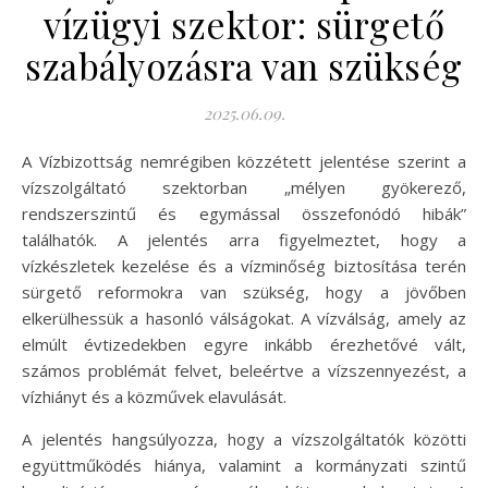
vízügyi szektor: sürgető
szabályozásra van szükség
2025.06.09.
A Vízbizottság nemrégiben közzétett jelentése szerint a
vízszolgáltató szektorban „mélyen gyökerező,
rendszerszintű és egymással összefonódó hibák”
találhatók. A jelentés arra figyelmeztet, hogy a
vízkészletek kezelése és a vízminőség biztosítása terén
sürgető reformokra van szükség, hogy a jövőben
elkerülhessük a hasonló válságokat. A vízválság, amely az
elmúlt évtizedekben egyre inkább érezhetővé vált,
számos problémát felvet, beleértve a vízszennyezést, a
vízhiányt és a közművek elavulását.
A jelentés hangsúlyozza, hogy a vízszolgáltatók közötti
együttműködés hiánya, valamint a kormányzati szintű