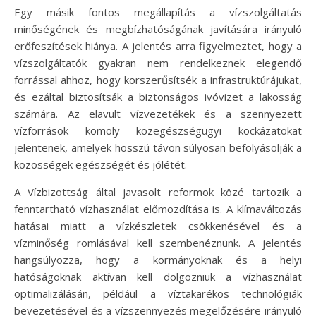
Egy másik fontos megállapítás a vízszolgáltatás
minőségének és megbízhatóságának javítására irányuló
erőfeszítések hiánya. A jelentés arra figyelmeztet, hogy a
vízszolgáltatók gyakran nem rendelkeznek elegendő
forrással ahhoz, hogy korszerűsítsék a infrastruktúrájukat,
és ezáltal biztosítsák a biztonságos ivóvizet a lakosság
számára. Az elavult vízvezetékek és a szennyezett
vízforrások komoly közegészségügyi kockázatokat
jelentenek, amelyek hosszú távon súlyosan befolyásolják a
közösségek egészségét és jólétét.
A Vízbizottság által javasolt reformok közé tartozik a
fenntartható vízhasználat előmozdítása is. A klímaváltozás
hatásai miatt a vízkészletek csökkenésével és a
vízminőség romlásával kell szembenéznünk. A jelentés
hangsúlyozza, hogy a kormányoknak és a helyi
hatóságoknak aktívan kell dolgozniuk a vízhasználat
optimalizálásán, például a víztakarékos technológiák
bevezetésével és a vízszennyezés megelőzésére irányuló