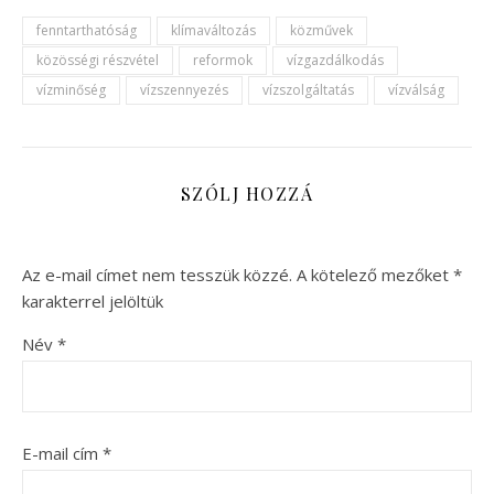
fenntarthatóság
klímaváltozás
közművek
közösségi részvétel
reformok
vízgazdálkodás
vízminőség
vízszennyezés
vízszolgáltatás
vízválság
SZÓLJ HOZZÁ
Az e-mail címet nem tesszük közzé.
A kötelező mezőket
*
karakterrel jelöltük
Név
*
E-mail cím
*