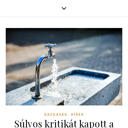
,
GAZDASÁG
HÍREK
Súlyos kritikát kapott a