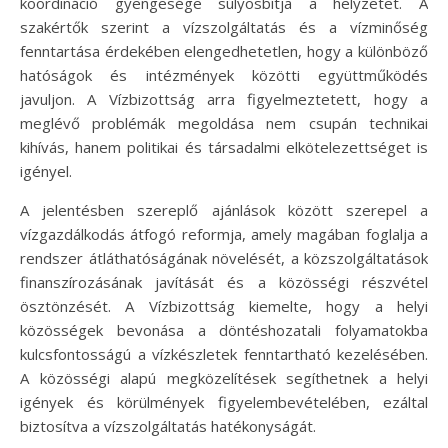
koordináció gyengesége súlyosbítja a helyzetet. A
szakértők szerint a vízszolgáltatás és a vízminőség
fenntartása érdekében elengedhetetlen, hogy a különböző
hatóságok és intézmények közötti együttműködés
javuljon. A Vízbizottság arra figyelmeztetett, hogy a
meglévő problémák megoldása nem csupán technikai
kihívás, hanem politikai és társadalmi elkötelezettséget is
igényel.
A jelentésben szereplő ajánlások között szerepel a
vízgazdálkodás átfogó reformja, amely magában foglalja a
rendszer átláthatóságának növelését, a közszolgáltatások
finanszírozásának javítását és a közösségi részvétel
ösztönzését. A Vízbizottság kiemelte, hogy a helyi
közösségek bevonása a döntéshozatali folyamatokba
kulcsfontosságú a vízkészletek fenntartható kezelésében.
A közösségi alapú megközelítések segíthetnek a helyi
igények és körülmények figyelembevételében, ezáltal
biztosítva a vízszolgáltatás hatékonyságát.