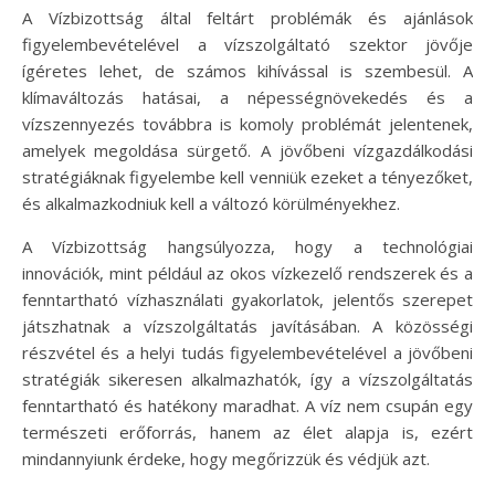
A Vízbizottság által feltárt problémák és ajánlások
figyelembevételével a vízszolgáltató szektor jövője
ígéretes lehet, de számos kihívással is szembesül. A
klímaváltozás hatásai, a népességnövekedés és a
vízszennyezés továbbra is komoly problémát jelentenek,
amelyek megoldása sürgető. A jövőbeni vízgazdálkodási
stratégiáknak figyelembe kell venniük ezeket a tényezőket,
és alkalmazkodniuk kell a változó körülményekhez.
A Vízbizottság hangsúlyozza, hogy a technológiai
innovációk, mint például az okos vízkezelő rendszerek és a
fenntartható vízhasználati gyakorlatok, jelentős szerepet
játszhatnak a vízszolgáltatás javításában. A közösségi
részvétel és a helyi tudás figyelembevételével a jövőbeni
stratégiák sikeresen alkalmazhatók, így a vízszolgáltatás
fenntartható és hatékony maradhat. A víz nem csupán egy
természeti erőforrás, hanem az élet alapja is, ezért
mindannyiunk érdeke, hogy megőrizzük és védjük azt.