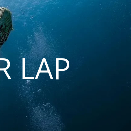
R LAP