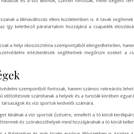
a nádasok és a vízi liliomok, szintén fontosak, mivel oxigént te
átszanak a klímaváltozás elleni küzdelemben is. A tavak segíten
és az így keletkező páratartalom hozzájárul a csapadék eloszlá
csak a helyi ökoszisztéma szempontjából elengedhetetlen, hanem
szetvédelmi intézkedések segíthetnek megőrizni ezeket a cs
égek
védelmi szempontból fontosak, hanem számos rekreációs lehetőség
ű időtöltésnek számítanak a helyiek és a turisták körében egyará
 társaságok és vízi sportok kedvelői számára.
get kínálnak a vízi sportok űzésére, emellett a tó körüli kerékp
 éttermek és szórakozóhelyek mind hozzájárulnak a tó körüli kell
 a Balatonban és más közép-európai állóvizekben is gazdag a h