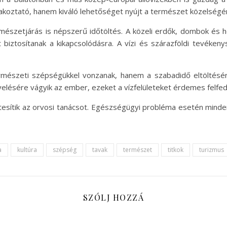
akoztató, hanem kiváló lehetőséget nyújt a természet közelségén
ermészetjárás is népszerű időtöltés. A közeli erdők, dombok és h
 biztosítanak a kikapcsolódásra. A vízi és szárazföldi tevékeny
rmészeti szépségükkel vonzanak, hanem a szabadidő eltöltésére
lésére vágyik az ember, ezeket a vízfelületeket érdemes felfed
tesítik az orvosi tanácsot. Egészségügyi probléma esetén mind
a
kultúra
szépség
tavak
természet
titkok
turizmus
SZÓLJ HOZZÁ