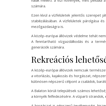
halak mellett a vízi növények, mint például 
számára.
Ezen kívül a vízfelületek jelentős szerepet j
stabilizálásában. A vízfelületek párolgása 
mezőgazdaságra is.
A közép-európai állóvizek védelme tehát nem
A fenntartható vízgazdálkodás és a termé
generációk számára.
Rekreációs lehetős
A közép-európai állóvizek nemcsak természet
a vitorlázás, kajakozás és horgászat, népszer
különösen népszerű célpont a családok, baráti
A Balaton körüli települések számos lehetősé
a környék felfedezésére. A vízparti strandok,
A horgászat is népszerű tevékenység, hiszen