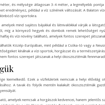
lométer, és mélysége átlagosan 3-4 méter, a legmélyebb pontja 
ket eredményez, például a víz színének változását. A Balaton v
ülönböző vízi sportokra.
 amelyek mind sajátos bájukkal és látnivalóikkal várják a látogat
iról, míg a környező hegyek és dombok remek lehetőséget nyú
b halfaj és vízi növény található, amelyek fontos szerepet játsza
találhatók Közép-Európában, mint például a Csóka-tó vagy a Neus
tőségeket kínálnak a vízi sportok, horgászat és a természetjárás
anem fontos szerepet játszanak a helyi ökoszisztémák fennmarad
égük
ége kiemelkedő. Ezek a vízfelületek nemcsak a helyi élővilág o
rtásához. A tavak és folyók mentén kialakult ökoszisztémák gazd
gyensúlyát.
ható, amelyek nemcsak a horgászok kedvencei, hanem jelentős szer