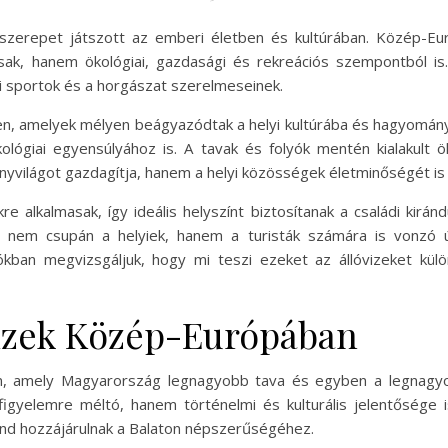
sszerepet játszott az emberi életben és kultúrában. Közép-Eur
k, hanem ökológiai, gazdasági és rekreációs szempontból is.
zi sportok és a horgászat szerelmeseinek.
en, amelyek mélyen beágyazódtak a helyi kultúrába és hagyományo
ológiai egyensúlyához is. A tavak és folyók mentén kialakult ö
nyvilágot gazdagítja, hanem a helyi közösségek életminőségét is j
e alkalmasak, így ideális helyszínt biztosítanak a családi kirá
 nem csupán a helyiek, hanem a turisták számára is vonzó úti
kban megvizsgáljuk, hogy mi teszi ezeket az állóvizeket kül
vizek Közép-Európában
on, amely Magyarország legnagyobb tava és egyben a legnagyo
figyelemre méltó, hanem történelmi és kulturális jelentősége
ind hozzájárulnak a Balaton népszerűségéhez.