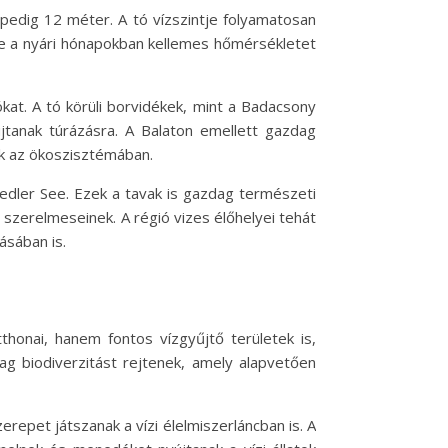
pedig 12 méter. A tó vízszintje folyamatosan
íze a nyári hónapokban kellemes hőmérsékletet
ókat. A tó körüli borvidékek, mint a Badacsony
jtanak túrázásra. A Balaton emellett gazdag
nak az ökoszisztémában.
iedler See. Ezek a tavak is gazdag természeti
 szerelmeseinek. A régió vizes élőhelyei tehát
ásában is.
tthonai, hanem fontos vízgyűjtő területek is,
ag biodiverzitást rejtenek, amely alapvetően
epet játszanak a vízi élelmiszerláncban is. A