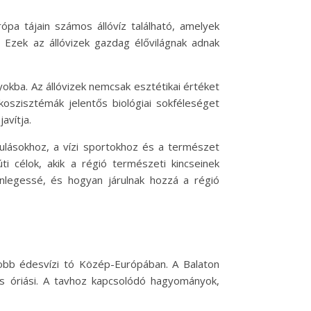
ópa tájain számos állóvíz található, amelyek
 Ezek az állóvizek gazdag élővilágnak adnak
kba. Az állóvizek nemcsak esztétikai értéket
koszisztémák jelentős biológiai sokféleséget
avítja.
ndulásokhoz, a vízi sportokhoz és a természet
 célok, akik a régió természeti kincseinek
önlegessé, és hogyan járulnak hozzá a régió
bb édesvízi tó Közép-Európában. A Balaton
 is óriási. A tavhoz kapcsolódó hagyományok,