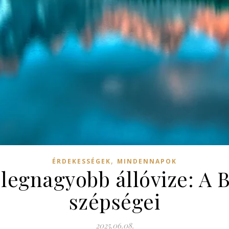
,
ÉRDEKESSÉGEK
MINDENNAPOK
egnagyobb állóvize: A Ba
szépségei
2025.06.08.