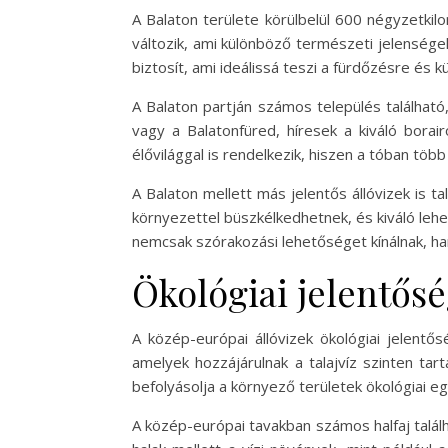
A Balaton területe körülbelül 600 négyzetki
változik, ami különböző természeti jelensége
biztosít, ami ideálissá teszi a fürdőzésre és k
A Balaton partján számos település található,
vagy a Balatonfüred, híresek a kiváló bora
élővilággal is rendelkezik, hiszen a tóban töb
A Balaton mellett más jelentős állóvizek is 
környezettel büszkélkedhetnek, és kiváló lehe
nemcsak szórakozási lehetőséget kínálnak, h
Ökológiai jelentős
A közép-európai állóvizek ökológiai jelentős
amelyek hozzájárulnak a talajvíz szinten ta
befolyásolja a környező területek ökológiai e
A közép-európai tavakban számos halfaj talál