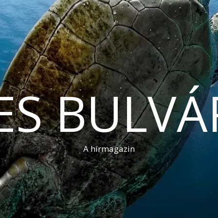
ES BULVÁ
A hírmagazin