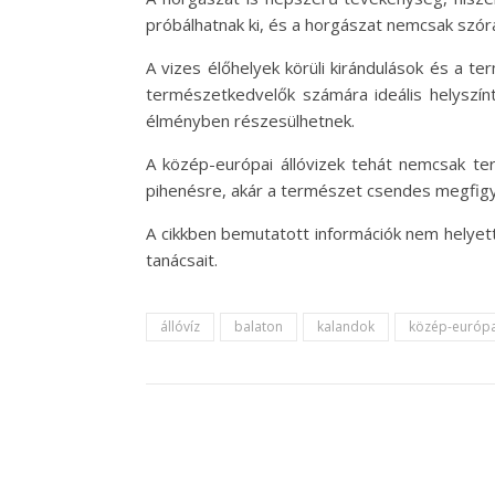
próbálhatnak ki, és a horgászat nemcsak szór
A vizes élőhelyek körüli kirándulások és a t
természetkedvelők számára ideális helyszínt
élményben részesülhetnek.
A közép-európai állóvizek tehát nemcsak te
pihenésre, akár a természet csendes megfigye
A cikkben bemutatott információk nem helyet
tanácsait.
állóvíz
balaton
kalandok
közép-európ