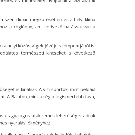
rmelnek és menedéket nyújtanak a vízi állatok
ek a szén-dioxid megkötésében és a helyi klíma
sához a régióban, ami kedvező hatással van a
 a helyi közösségek jövője szempontjából is.
odálatos természeti kincseket a következő
et is kínálnak. A vízi sportok, mint például
nt. A Balaton, mint a régió legismertebb tava,
áros és gyalogos utak remek lehetőséget adnak
emes nyaralási élményhez.
alállomány. A horgászok különféle halfajokat