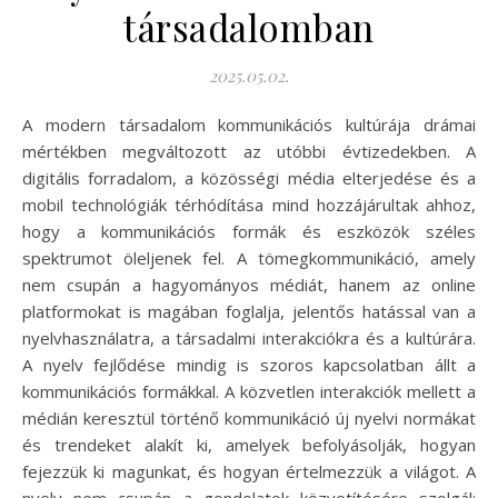
társadalomban
2025.05.02.
A modern társadalom kommunikációs kultúrája drámai
mértékben megváltozott az utóbbi évtizedekben. A
digitális forradalom, a közösségi média elterjedése és a
mobil technológiák térhódítása mind hozzájárultak ahhoz,
hogy a kommunikációs formák és eszközök széles
spektrumot öleljenek fel. A tömegkommunikáció, amely
nem csupán a hagyományos médiát, hanem az online
platformokat is magában foglalja, jelentős hatással van a
nyelvhasználatra, a társadalmi interakciókra és a kultúrára.
A nyelv fejlődése mindig is szoros kapcsolatban állt a
kommunikációs formákkal. A közvetlen interakciók mellett a
médián keresztül történő kommunikáció új nyelvi normákat
és trendeket alakít ki, amelyek befolyásolják, hogyan
fejezzük ki magunkat, és hogyan értelmezzük a világot. A
nyelv nem csupán a gondolatok közvetítésére szolgál;