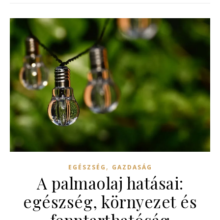
,
EGÉSZSÉG
GAZDASÁG
A palmaolaj hatásai:
egészség, környezet és
fenntarthatóság