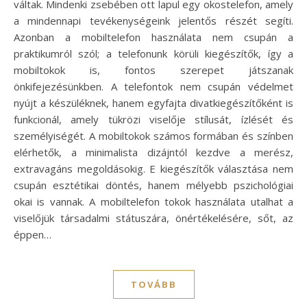
váltak. Mindenki zsebében ott lapul egy okostelefon, amely
a mindennapi tevékenységeink jelentős részét segíti.
Azonban a mobiltelefon használata nem csupán a
praktikumról szól; a telefonunk körüli kiegészítők, így a
mobiltokok is, fontos szerepet játszanak
önkifejezésünkben. A telefontok nem csupán védelmet
nyújt a készüléknek, hanem egyfajta divatkiegészítőként is
funkcionál, amely tükrözi viselője stílusát, ízlését és
személyiségét. A mobiltokok számos formában és színben
elérhetők, a minimalista dizájntól kezdve a merész,
extravagáns megoldásokig. E kiegészítők választása nem
csupán esztétikai döntés, hanem mélyebb pszichológiai
okai is vannak. A mobiltelefon tokok használata utalhat a
viselőjük társadalmi státuszára, önértékelésére, sőt, az
éppen…
TOVÁBB