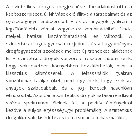
A szintetikus drogok megjelenése forradalmasította a
kábítószerpiacot, új kihívások elé állítva a társadalmat és az
egészségügyi rendszereket. Ezek az anyagok gyakran a
legkülönfélébb kémiai vegyületek kombinációiból állnak,
melyek hatásai kiszámíthatatlanok és változók. A
szintetikus drogok gyorsan terjednek, és a hagyományos
drogfogyasztási szokások mellett új trendeket alakítanak
ki. A szintetikus drogok vonzereje részben abban rejlik,
hogy sok esetben könnyebben hozzáférhetők, mint a
klasszikus kábítószerek. A felhasználók gyakran
vonzóbbnak találják őket, mert úgy érzik, hogy ezek az
anyagok szabadabbak, és a jogi keretek hasonlóan
elmosódtak. Azonban a szintetikus drogok hatásai rendkívül
széles spektrumot ölelnek fel, a pozitív élményektől
kezdve a súlyos egészségügyi problémákig. A szintetikus
drogokkal való kísérletezés nem csupán a felhasználókra,…