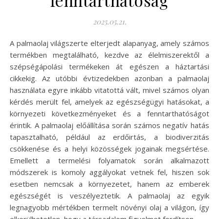
2025.05.21.
A palmaolaj világszerte elterjedt alapanyag, amely számos
termékben megtalálható, kezdve az élelmiszerektől a
szépségápolási termékeken át egészen a háztartási
cikkekig. Az utóbbi évtizedekben azonban a palmaolaj
használata egyre inkább vitatottá vált, mivel számos olyan
kérdés merült fel, amelyek az egészségügyi hatásokat, a
környezeti következményeket és a fenntarthatóságot
érintik. A palmaolaj előállítása során számos negatív hatás
tapasztalható, például az erdőirtás, a biodiverzitás
csökkenése és a helyi közösségek jogainak megsértése.
Emellett a termelési folyamatok során alkalmazott
módszerek is komoly aggályokat vetnek fel, hiszen sok
esetben nemcsak a környezetet, hanem az emberek
egészségét is veszélyeztetik. A palmaolaj az egyik
legnagyobb mértékben termelt növényi olaj a világon, így
elkerülhetetlen, hogy a társadalom figyelmet fordítson…