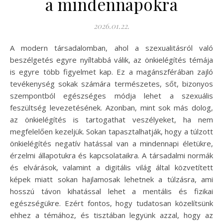
a mindennapokra
2026.01.22.
A modern társadalomban, ahol a szexualitásról való
beszélgetés egyre nyíltabbá válik, az önkielégítés témája
is egyre több figyelmet kap. Ez a magánszférában zajló
tevékenység sokak számára természetes, sőt, bizonyos
szempontból egészséges módja lehet a szexuális
feszültség levezetésének. Azonban, mint sok más dolog,
az önkielégítés is tartogathat veszélyeket, ha nem
megfelelően kezeljük. Sokan tapasztalhatják, hogy a túlzott
önkielégítés negatív hatással van a mindennapi életükre,
érzelmi állapotukra és kapcsolataikra. A társadalmi normák
és elvárások, valamint a digitális világ által közvetített
képek miatt sokan hajlamosak lehetnek a túlzásra, ami
hosszú távon kihatással lehet a mentális és fizikai
egészségükre. Ezért fontos, hogy tudatosan közelítsünk
ehhez a témához, és tisztában legyünk azzal, hogy az