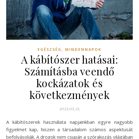
,
EGÉSZSÉG
MINDENNAPOK
A kábítószer hatásai:
Számításba veendő
kockázatok és
következmények
2025.05.21.
A kábítószerek használata napjainkban egyre nagyobb
figyelmet kap, hiszen a társadalom számos aspektusát
befolyásolják. A drogok nem csupán a szórakozás világában