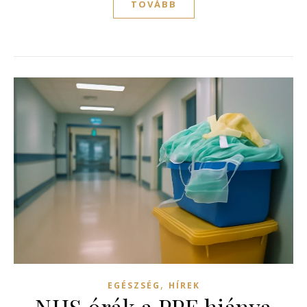
TOVÁBB
,
EGÉSZSÉG
HÍREK
NHS órák a PPE hiánya