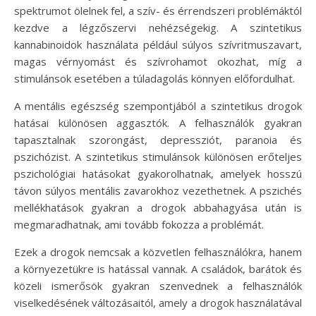
spektrumot ölelnek fel, a szív- és érrendszeri problémáktól
kezdve a légzőszervi nehézségekig. A szintetikus
kannabinoidok használata például súlyos szívritmuszavart,
magas vérnyomást és szívrohamot okozhat, míg a
stimulánsok esetében a túladagolás könnyen előfordulhat.
A mentális egészség szempontjából a szintetikus drogok
hatásai különösen aggasztók. A felhasználók gyakran
tapasztalnak szorongást, depressziót, paranoia és
pszichózist. A szintetikus stimulánsok különösen erőteljes
pszichológiai hatásokat gyakorolhatnak, amelyek hosszú
távon súlyos mentális zavarokhoz vezethetnek. A pszichés
mellékhatások gyakran a drogok abbahagyása után is
megmaradhatnak, ami tovább fokozza a problémát.
Ezek a drogok nemcsak a közvetlen felhasználókra, hanem
a környezetükre is hatással vannak. A családok, barátok és
közeli ismerősök gyakran szenvednek a felhasználók
viselkedésének változásaitól, amely a drogok használatával