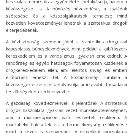
használata nemcsak az egyén életét befolyásolja, hanem a
közösségeket is. A bűnözés növekedése, a családok
szétesése és a közszolgáltatások terhelése mind
közvetlen következményei lehetnek a szintetikus drogok
elterjedésének.
A közbiztonság szempontjából a szintetikus drogokkal
kapcsolatos bűncselekmények, mint például a kábítószer-
kereskedelem és a vandalizmus, gyakran emelkednek. A
rendőrség és egyéb hatóságok folyamatosan küzdenek a
drogkereskedelem ellen, ami jelentős anyagi és emberi
erőforrást emészt fel. A közbiztonság romlása a
közösségek érzését is befolyásolja, ami további társadalmi
feszültségeket eredményezhet.
A gazdasági következmények is jelentősek. A szintetikus
drogok használata gyakran vezet munkaképtelenséghez,
ami a munkaerőpiacon való részvételt csökkenti. A
munkahelyi balesetek és a termelékenység csökkenése
miatt a cégek is szenvednek. A drogokkal kapcsolatos