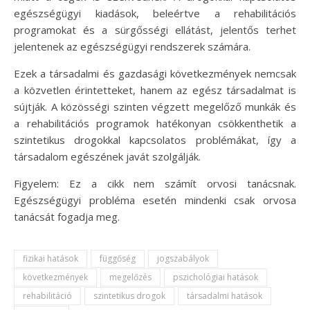
egészségügyi kiadások, beleértve a rehabilitációs
programokat és a sürgősségi ellátást, jelentős terhet
jelentenek az egészségügyi rendszerek számára.
Ezek a társadalmi és gazdasági következmények nemcsak
a közvetlen érintetteket, hanem az egész társadalmat is
sújtják. A közösségi szinten végzett megelőző munkák és
a rehabilitációs programok hatékonyan csökkenthetik a
szintetikus drogokkal kapcsolatos problémákat, így a
társadalom egészének javát szolgálják.
Figyelem: Ez a cikk nem számít orvosi tanácsnak.
Egészségügyi probléma esetén mindenki csak orvosa
tanácsát fogadja meg.
fizikai hatások
függőség
jogszabályok
következmények
megelőzés
pszichológiai hatások
rehabilitáció
szintetikus drogok
társadalmi hatások