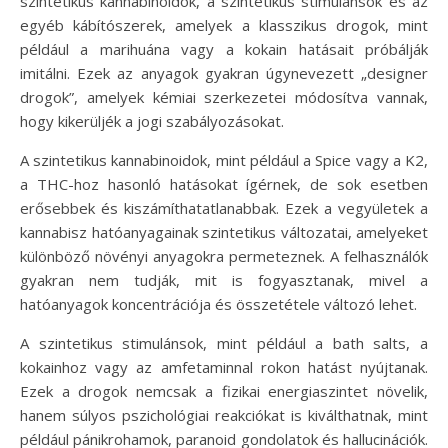
szintetikus kannabinoidok, a szintetikus stimulánsok és az
egyéb kábítószerek, amelyek a klasszikus drogok, mint
például a marihuána vagy a kokain hatásait próbálják
imitálni. Ezek az anyagok gyakran úgynevezett „designer
drogok”, amelyek kémiai szerkezetei módosítva vannak,
hogy kikerüljék a jogi szabályozásokat.
A szintetikus kannabinoidok, mint például a Spice vagy a K2,
a THC-hoz hasonló hatásokat ígérnek, de sok esetben
erősebbek és kiszámíthatatlanabbak. Ezek a vegyületek a
kannabisz hatóanyagainak szintetikus változatai, amelyeket
különböző növényi anyagokra permeteznek. A felhasználók
gyakran nem tudják, mit is fogyasztanak, mivel a
hatóanyagok koncentrációja és összetétele változó lehet.
A szintetikus stimulánsok, mint például a bath salts, a
kokainhoz vagy az amfetaminnal rokon hatást nyújtanak.
Ezek a drogok nemcsak a fizikai energiaszintet növelik,
hanem súlyos pszichológiai reakciókat is kiválthatnak, mint
például pánikrohamok, paranoid gondolatok és hallucinációk.