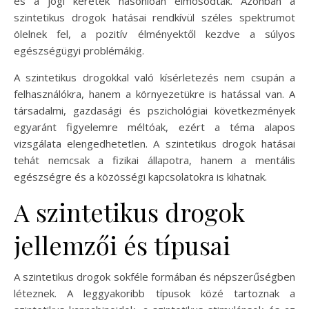
és a jogi keretek hasonlóan elmosódtak. Azonban a
szintetikus drogok hatásai rendkívül széles spektrumot
ölelnek fel, a pozitív élményektől kezdve a súlyos
egészségügyi problémákig.
A szintetikus drogokkal való kísérletezés nem csupán a
felhasználókra, hanem a környezetükre is hatással van. A
társadalmi, gazdasági és pszichológiai következmények
egyaránt figyelemre méltóak, ezért a téma alapos
vizsgálata elengedhetetlen. A szintetikus drogok hatásai
tehát nemcsak a fizikai állapotra, hanem a mentális
egészségre és a közösségi kapcsolatokra is kihatnak.
A szintetikus drogok
jellemzői és típusai
A szintetikus drogok sokféle formában és népszerűségben
léteznek. A leggyakoribb típusok közé tartoznak a