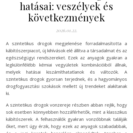
hatásai: veszélyek és
következmények
2026.01.22.
A szintetikus drogok megjelenése forradalmasította a
kábítószerpiacot, új kihívások elé állítva a társadalmat és az
egészségügyi rendszereket. Ezek az anyagok gyakran a
legkülönfélébb kémiai vegyületek kombinációiból állnak,
melyek hatásai kiszámíthatatlanok és változók. A
szintetikus drogok gyorsan terjednek, és a hagyományos
drogfogyasztási szokások mellett új trendeket alakítanak
ki.
A szintetikus drogok vonzereje részben abban rejlik, hogy
sok esetben könnyebben hozzáférhetők, mint a klasszikus
kábítószerek. A felhasználók gyakran vonzóbbnak találják
őket, mert úgy érzik, hogy ezek az anyagok szabadabbak,