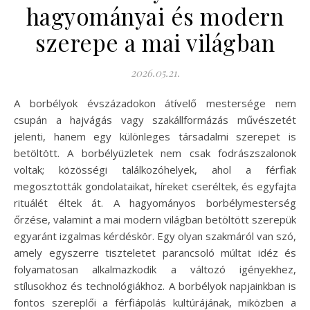
hagyományai és modern
szerepe a mai világban
2026.05.21.
A borbélyok évszázadokon átívelő mestersége nem
csupán a hajvágás vagy szakállformázás művészetét
jelenti, hanem egy különleges társadalmi szerepet is
betöltött. A borbélyüzletek nem csak fodrászszalonok
voltak; közösségi találkozóhelyek, ahol a férfiak
megosztották gondolataikat, híreket cseréltek, és egyfajta
rituálét éltek át. A hagyományos borbélymesterség
őrzése, valamint a mai modern világban betöltött szerepük
egyaránt izgalmas kérdéskör. Egy olyan szakmáról van szó,
amely egyszerre tiszteletet parancsoló múltat idéz és
folyamatosan alkalmazkodik a változó igényekhez,
stílusokhoz és technológiákhoz. A borbélyok napjainkban is
fontos szereplői a férfiápolás kultúrájának, miközben a