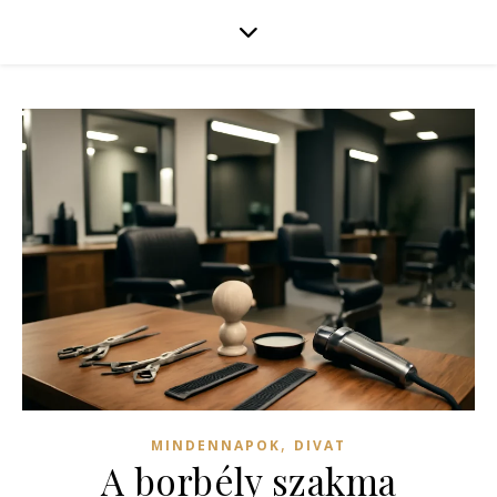
,
MINDENNAPOK
DIVAT
A borbély szakma