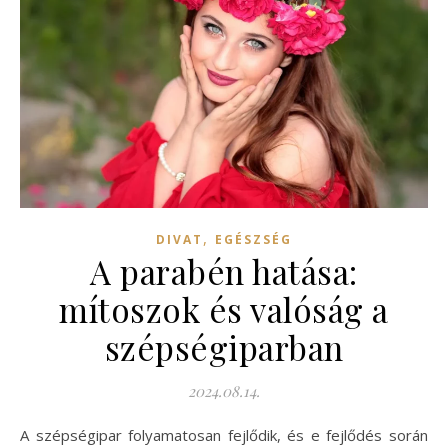
,
DIVAT
EGÉSZSÉG
A parabén hatása:
mítoszok és valóság a
szépségiparban
2024.08.14.
A szépségipar folyamatosan fejlődik, és e fejlődés során