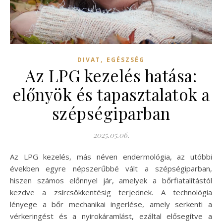
,
DIVAT
EGÉSZSÉG
Az LPG kezelés hatása:
előnyök és tapasztalatok a
szépségiparban
2025.05.06.
Az LPG kezelés, más néven endermológia, az utóbbi
években egyre népszerűbbé vált a szépségiparban,
hiszen számos előnnyel jár, amelyek a bőrfiatalítástól
kezdve a zsírcsökkentésig terjednek. A technológia
lényege a bőr mechanikai ingerlése, amely serkenti a
vérkeringést és a nyirokáramlást, ezáltal elősegítve a