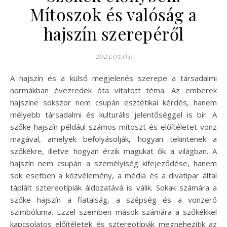
Mítoszok és valóság a
hajszín szerepéről
2024.05.04.
A hajszín és a külső megjelenés szerepe a társadalmi
normákban évezredek óta vitatott téma. Az emberek
hajszíne sokszor nem csupán esztétikai kérdés, hanem
mélyebb társadalmi és kulturális jelentőséggel is bír. A
szőke hajszín például számos mítoszt és előítéletet vonz
magával, amelyek befolyásolják, hogyan tekintenek a
szőkékre, illetve hogyan érzik magukat ők a világban. A
hajszín nem csupán a személyiség kifejeződése, hanem
sok esetben a közvélemény, a média és a divatipar által
táplált sztereotípiák áldozatává is válik. Sokak számára a
szőke hajszín a fiatalság, a szépség és a vonzerő
szimbóluma. Ezzel szemben mások számára a szőkékkel
kapcsolatos előítéletek és sztereotípiák megnehezítik az