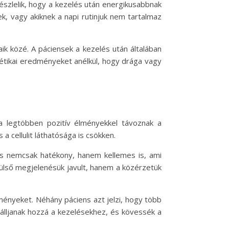
szlelik, hogy a kezelés után energikusabbnak
k, vagy akiknek a napi rutinjuk nem tartalmaz
ik közé. A páciensek a kezelés után általában
étikai eredményeket anélkül, hogy drága vagy
 a legtöbben pozitív élményekkel távoznak a
a cellulit láthatósága is csökken.
zs nemcsak hatékony, hanem kellemes is, ami
ülső megjelenésük javult, hanem a közérzetük
ényeket. Néhány páciens azt jelzi, hogy több
 álljanak hozzá a kezelésekhez, és kövessék a