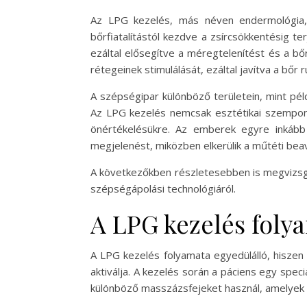
Az LPG kezelés, más néven endermológia,
bőrfiatalítástól kezdve a zsírcsökkentésig te
ezáltal elősegítve a méregtelenítést és a bő
rétegeinek stimulálását, ezáltal javítva a bőr
A szépségipar különböző területein, mint péld
Az LPG kezelés nemcsak esztétikai szempontb
önértékelésükre. Az emberek egyre inkább
megjelenést, miközben elkerülik a műtéti bea
A következőkben részletesebben is megvizsgál
szépségápolási technológiáról.
A LPG kezelés folya
A LPG kezelés folyamata egyedülálló, hiszen
aktiválja. A kezelés során a páciens egy spec
különböző masszázsfejeket használ, amelyek