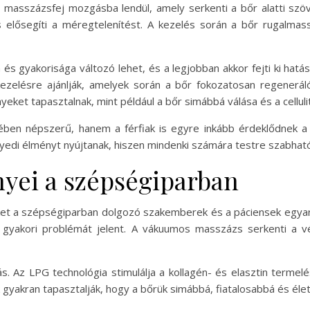
masszázsfej mozgásba lendül, amely serkenti a bőr alatti szöve
s elősegíti a méregtelenítést. A kezelés során a bőr rugalmass
s gyakorisága változó lehet, és a legjobban akkor fejti ki hatá
ezelésre ajánlják, amelyek során a bőr fokozatosan regenerál
yeket tapasztalnak, mint például a bőr simábbá válása és a cellul
ben népszerű, hanem a férfiak is egyre inkább érdeklődnek a t
yedi élményt nyújtanak, hiszen mindenki számára testre szabhat
nyei a szépségiparban
et a szépségiparban dolgozó szakemberek és a páciensek egyar
n gyakori problémát jelent. A vákuumos masszázs serkenti a vé
tás. Az LPG technológia stimulálja a kollagén- és elasztin terme
kran tapasztalják, hogy a bőrük simábbá, fiatalosabbá és élette