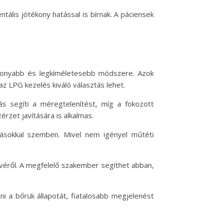
ális jótékony hatással is bírnak. A páciensek
konyabb és legkíméletesebb módszere. Azok
 az LPG kezelés kiváló választás lehet.
s segíti a méregtelenítést, míg a fokozott
rzet javítására is alkalmas.
árásokkal szemben. Mivel nem igényel műtéti
evéről. A megfelelő szakember segíthet abban,
 a bőrük állapotát, fiatalosabb megjelenést