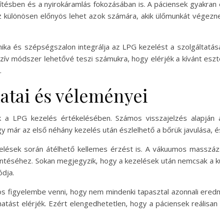
tésben és a nyirokáramlás fokozásában is. A páciensek gyakran é
z különösen előnyös lehet azok számára, akik ülőmunkát végezne
ika és szépségszalon integrálja az LPG kezelést a szolgáltatása
zív módszer lehetővé teszi számukra, hogy elérjék a kívánt eszt
.
latai és véleményei
ak a LPG kezelés értékelésében. Számos visszajelzés alapján
y már az első néhány kezelés után észlelhető a bőrük javulása, és 
ezelések során átélhető kellemes érzést is. A vákuumos masszá
kentéséhez. Sokan megjegyzik, hogy a kezelések után nemcsak a k
ódja.
os figyelembe venni, hogy nem mindenki tapasztal azonnali eredm
atást elérjék. Ezért elengedhetetlen, hogy a páciensek reálisan