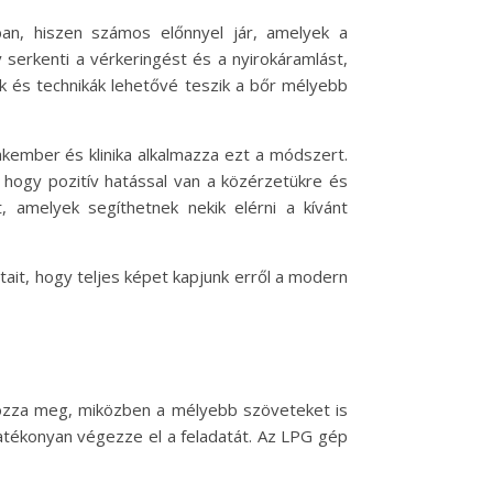
n, hiszen számos előnnyel jár, amelyek a
y serkenti a vérkeringést és a nyirokáramlást,
ek és technikák lehetővé teszik a bőr mélyebb
zakember és klinika alkalmazza ezt a módszert.
 hogy pozitív hatással van a közérzetükre és
amelyek segíthetnek nekik elérni a kívánt
ait, hogy teljes képet kapjunk erről a modern
élozza meg, miközben a mélyebb szöveteket is
 hatékonyan végezze el a feladatát. Az LPG gép