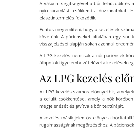
A vákuum segítségével a bőr felhúzódik és a 
nyirokáramlást, csökkenti a duzzanatokat, é
elasztintermelés fokozódik.
Fontos megemlíteni, hogy a kezelések száma é
követünk. A pácienseket általában egy sor k
visszajelzései alapján sokan azonnali eredmén
A LPG kezelés nemcsak a női páciensek köré
állapotok figyelembevételével a kezelések eg
Az LPG kezelés elő
Az LPG kezelés számos előnnyel bír, amelyek
a cellulit csökkentése, amely a nők körébe
megjelenését és javítva a bőr textúráját.
A kezelés másik jelentős előnye a bőrfiatalí
rugalmasságának megőrzéséhez. A páciensek gya