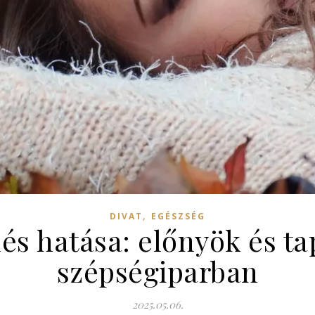
,
DIVAT
EGÉSZSÉG
és hatása: előnyök és ta
szépségiparban
2025.05.06.