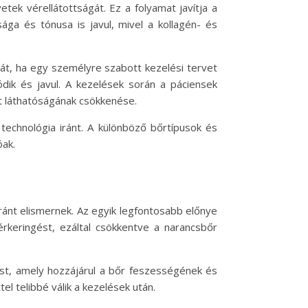
tek vérellátottságát. Ez a folyamat javítja a
ága és tónusa is javul, mivel a kollagén- és
sát, ha egy személyre szabott kezelési tervet
ódik és javul. A kezelések során a páciensek
it láthatóságának csökkenése.
echnológia iránt. A különböző bőrtípusok és
óak.
ánt elismernek. Az egyik legfontosabb előnye
rkeringést, ezáltal csökkentve a narancsbőr
lést, amely hozzájárul a bőr feszességének és
l telibbé válik a kezelések után.