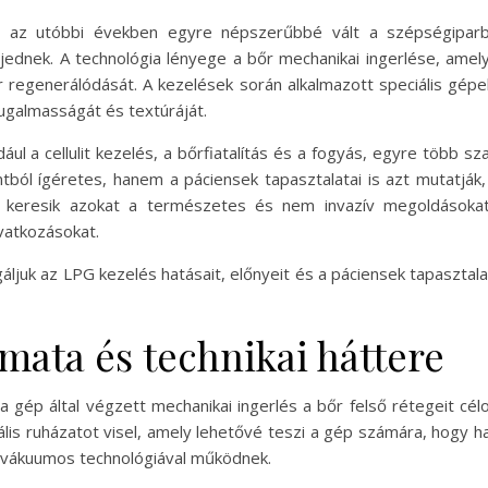
 az utóbbi években egyre népszerűbbé vált a szépségiparba
rjednek. A technológia lényege a bőr mechanikai ingerlése, amel
r regenerálódását. A kezelések során alkalmazott speciális gép
 rugalmasságát és textúráját.
ául a cellulit kezelés, a bőrfiatalítás és a fogyás, egyre több s
ól ígéretes, hanem a páciensek tapasztalatai is azt mutatják,
 keresik azokat a természetes és nem invazív megoldásokat, 
vatkozásokat.
juk az LPG kezelés hatásait, előnyeit és a páciensek tapasztalat
mata és technikai háttere
 a gép által végzett mechanikai ingerlés a bőr felső rétegeit c
iális ruházatot visel, amely lehetővé teszi a gép számára, hogy
 vákuumos technológiával működnek.