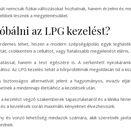
 nemcsak fizikai változásokat hozhatnak, hanem érzelmi és ment
ebbek lesznek a megjelenésükkel.
óbálni az LPG kezelést?
érdemes lehet, hiszen a modern szépségápolás egyik leghaté
tát, csökkenteni a cellulitot, vagy fiatalosabb megjelenést elérni,
tással, hanem a test egészére is. A serkentett nyirokáramlá
sához. Az LPG kezelés tehát a bőrproblémák megoldásán túl a közé
 biztonságos alternatívát jelent a hagyományos, invazív elj
etnek a mindennapi életükhöz a kezelések után.
 a kezelést végző szakemberek tapasztalatairól és a klinika hírn
 és a kezelések során maximális kényelmet élvezhessünk.
és vonzó lehetőség mindazok számára, akik szeretnék javítani
kednek.