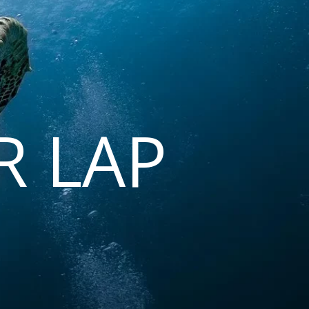
R LAP