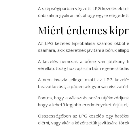
A szépségiparban végzett LPG kezelések tehát
önbizalma gyakran nő, ahogy egyre elégedett
Miért érdemes kipr
Az LPG kezelés kipróbálása számos okból 
számára, akik szeretnék javítani a bőrük állapo
A kezelés nemcsak a bőrre van jótékony ha
vérellátottság hozzájárul a bőr regenerálódá
A nem invazív jellege miatt az LPG kezelés
beavatkozást, a páciensek gyorsan visszatérh
Fontos, hogy a választás során tájékozódjunk
hogy a lehető legjobb eredményeket érjük el,
Összességében az LPG kezelés egy hatékony 
elérni, vagy akár a közérzetük javítására töre