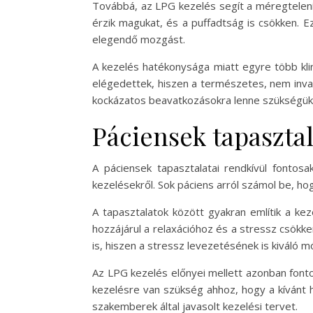
Továbbá, az LPG kezelés segít a méregtelení
érzik magukat, és a puffadtság is csökken. E
elegendő mozgást.
A kezelés hatékonysága miatt egyre több klin
elégedettek, hiszen a természetes, nem inva
kockázatos beavatkozásokra lenne szükségük
Páciensek tapaszta
A páciensek tapasztalatai rendkívül fontos
kezelésekről. Sok páciens arról számol be, hog
A tapasztalatok között gyakran említik a k
hozzájárul a relaxációhoz és a stressz csök
is, hiszen a stressz levezetésének is kiváló m
Az LPG kezelés előnyei mellett azonban font
kezelésre van szükség ahhoz, hogy a kívánt h
szakemberek által javasolt kezelési tervet.