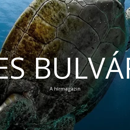
ES BULVÁ
A hírmagazin