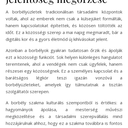
A borbélyüzletek tradicionálisan társadalmi központok
voltak, ahol az emberek nem csak a külsejüket formálták,
hanem kapcsolatokat építettek, és közösen töltötték az
időt. Ez a közösségi szerep a mai napig megmaradt, bár a
digitális kor és a gyors életmód új kihívásokat jelent.
Azonban a borbélyok gyakran tudatosan őrzik és ápolják
ezt a közösségi funkciót. Sok helyen különleges hangulatot
teremtenek, ahol a vendégek nem csak ügyfelek, hanem
részesei egy közösségnek. Ez a személyes kapcsolat és a
barátságos légkör teszi igazán vonzóvá a
borbélyüzleteket, amelyek így túlmutatnak a tisztán
szolgáltatói szerepen.
A borbély szakma kulturális szempontból is értékes: a
hagyományok ápolása, a mesterség művészi
megközelítése és a társadalmi szerepvállalás mind
hozzájárulnak ahhoz, hogy ez a szakma továbbra is fontos