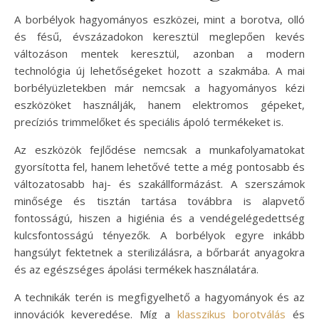
A borbélyok hagyományos eszközei, mint a borotva, olló
és fésű, évszázadokon keresztül meglepően kevés
változáson mentek keresztül, azonban a modern
technológia új lehetőségeket hozott a szakmába. A mai
borbélyüzletekben már nemcsak a hagyományos kézi
eszközöket használják, hanem elektromos gépeket,
precíziós trimmelőket és speciális ápoló termékeket is.
Az eszközök fejlődése nemcsak a munkafolyamatokat
gyorsította fel, hanem lehetővé tette a még pontosabb és
változatosabb haj- és szakállformázást. A szerszámok
minősége és tisztán tartása továbbra is alapvető
fontosságú, hiszen a higiénia és a vendégelégedettség
kulcsfontosságú tényezők. A borbélyok egyre inkább
hangsúlyt fektetnek a sterilizálásra, a bőrbarát anyagokra
és az egészséges ápolási termékek használatára.
A technikák terén is megfigyelhető a hagyományok és az
innovációk keveredése. Míg a
klasszikus borotválás
és