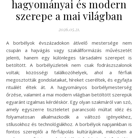
hagyományai és modern
szerepe a mai világban
2026.05.21.
A borbélyok évszázadokon átívelő mestersége nem
csupán a hajvágás vagy szakállformázás művészetét
jelenti, hanem egy különleges társadalmi szerepet is
betöltött. A borbélyüzletek nem csak fodrászszalonok
voltak; közösségi találkozóhelyek, ahol a férfiak
megosztották gondolataikat, híreket cseréltek, és egyfajta
rituálét éltek át. A hagyományos borbélymesterség
őrzése, valamint a mai modern világban betöltött szerepük
egyaránt izgalmas kérdéskör. Egy olyan szakmáról van szó,
amely egyszerre tiszteletet parancsoló múltat idéz és
folyamatosan alkalmazkodik a változó igényekhez,
stílusokhoz és technológiákhoz. A borbélyok napjainkban is
fontos szereplői a férfiápolás kultúrájának, miközben a