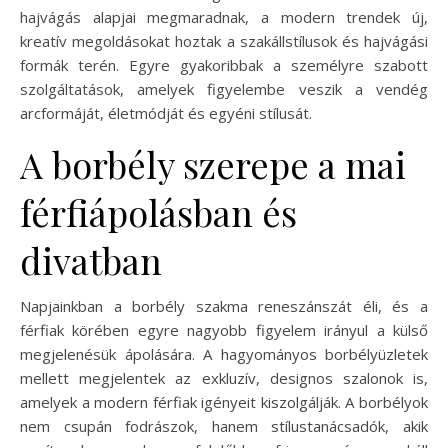
hajvágás alapjai megmaradnak, a modern trendek új,
kreatív megoldásokat hoztak a szakállstílusok és hajvágási
formák terén. Egyre gyakoribbak a személyre szabott
szolgáltatások, amelyek figyelembe veszik a vendég
arcformáját, életmódját és egyéni stílusát.
A borbély szerepe a mai
férfiápolásban és
divatban
Napjainkban a borbély szakma reneszánszát éli, és a
férfiak körében egyre nagyobb figyelem irányul a külső
megjelenésük ápolására. A hagyományos borbélyüzletek
mellett megjelentek az exkluzív, designos szalonok is,
amelyek a modern férfiak igényeit kiszolgálják. A borbélyok
nem csupán fodrászok, hanem stílustanácsadók, akik