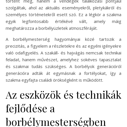
történt meg, hanem a vendégek találkozási pontjául
szolgáltak, ahol az aktuális eseményekről, pletykákról és
személyes történetekről esett szó. Ez a légkör a szakma
egyik legfontosabb értékévé vált, amely máig
meghatározza a borbélyüzletek atmoszféráját.
A borbélymesterség hagyományai közé tartozik a
precizitás, a figyelem a részletekre és az egyéni igényekre
való odafigyelés. A szakáll- és hajvágás nemcsak technikai
feladat, hanem művészet, amelyhez sokéves tapasztalat
és szakmai tudás szükséges. A borbélyok generációról
generációra adták át egymásnak a fortélyokat, így a
szakma egyfajta családi örökségként is működött.
Az eszközök és technikák
fejlődése a
borbélymesterségben