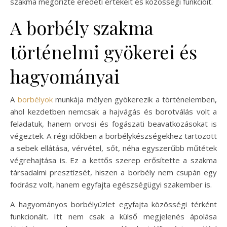
szakma megőrizte eredeti értékeit és közösségi funkcióit.
A borbély szakma
történelmi gyökerei és
hagyományai
A
borbélyok
munkája mélyen gyökerezik a történelemben,
ahol kezdetben nemcsak a hajvágás és borotválás volt a
feladatuk, hanem orvosi és fogászati beavatkozásokat is
végeztek. A régi időkben a borbélykészségekhez tartozott
a sebek ellátása, vérvétel, sőt, néha egyszerűbb műtétek
végrehajtása is. Ez a kettős szerep erősítette a szakma
társadalmi presztízsét, hiszen a borbély nem csupán egy
fodrász volt, hanem egyfajta egészségügyi szakember is.
A hagyományos borbélyüzlet egyfajta közösségi térként
funkcionált. Itt nem csak a külső megjelenés ápolása