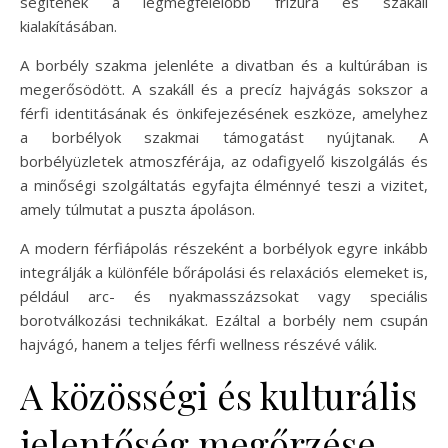
segítenek a legmegfelelőbb frizura és szakáll
kialakításában.
A borbély szakma jelenléte a divatban és a kultúrában is
megerősödött. A szakáll és a precíz hajvágás sokszor a
férfi identitásának és önkifejezésének eszköze, amelyhez
a borbélyok szakmai támogatást nyújtanak. A
borbélyüzletek atmoszférája, az odafigyelő kiszolgálás és
a minőségi szolgáltatás egyfajta élménnyé teszi a vizitet,
amely túlmutat a puszta ápoláson.
A modern férfiápolás részeként a borbélyok egyre inkább
integrálják a különféle bőrápolási és relaxációs elemeket is,
például arc- és nyakmasszázsokat vagy speciális
borotválkozási technikákat. Ezáltal a borbély nem csupán
hajvágó, hanem a teljes férfi wellness részévé válik.
A közösségi és kulturális
jelentőség megőrzése