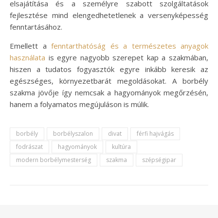
elsajátítása és a személyre szabott szolgáltatások
fejlesztése mind elengedhetetlenek a versenyképesség
fenntartásához.
Emellett a
fenntarthatóság és a természetes anyagok
használata
is egyre nagyobb szerepet kap a szakmában,
hiszen a tudatos fogyasztók egyre inkább keresik az
egészséges, környezetbarát megoldásokat. A borbély
szakma jövője így nemcsak a hagyományok megőrzésén,
hanem a folyamatos megújuláson is múlik.
borbély
borbélyszalon
divat
férfi hajvágás
fodrászat
hagyományok
kultúra
modern borbélymesterség
szakma
szépségipar