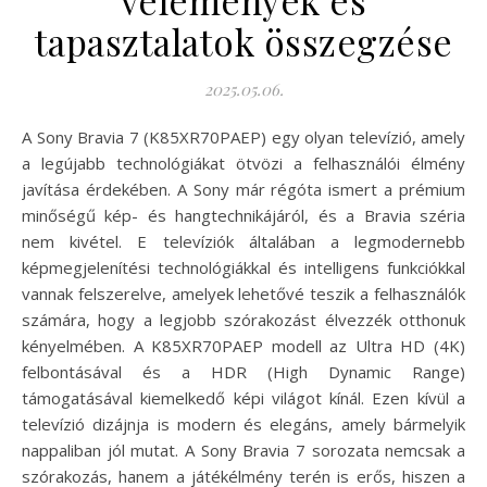
vélemények és
tapasztalatok összegzése
2025.05.06.
A Sony Bravia 7 (K85XR70PAEP) egy olyan televízió, amely
a legújabb technológiákat ötvözi a felhasználói élmény
javítása érdekében. A Sony már régóta ismert a prémium
minőségű kép- és hangtechnikájáról, és a Bravia széria
nem kivétel. E televíziók általában a legmodernebb
képmegjelenítési technológiákkal és intelligens funkciókkal
vannak felszerelve, amelyek lehetővé teszik a felhasználók
számára, hogy a legjobb szórakozást élvezzék otthonuk
kényelmében. A K85XR70PAEP modell az Ultra HD (4K)
felbontásával és a HDR (High Dynamic Range)
támogatásával kiemelkedő képi világot kínál. Ezen kívül a
televízió dizájnja is modern és elegáns, amely bármelyik
nappaliban jól mutat. A Sony Bravia 7 sorozata nemcsak a
szórakozás, hanem a játékélmény terén is erős, hiszen a