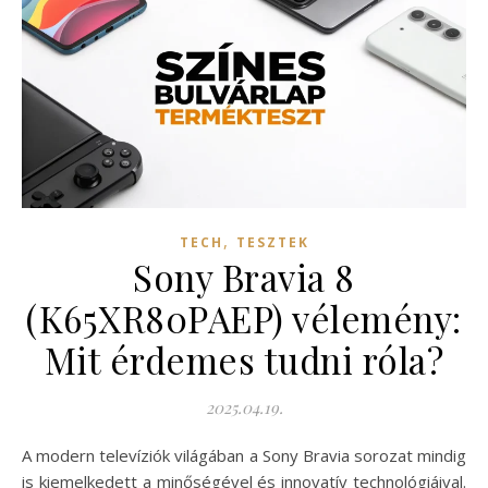
,
TECH
TESZTEK
Sony Bravia 8
(K65XR80PAEP) vélemény:
Mit érdemes tudni róla?
2025.04.19.
A modern televíziók világában a Sony Bravia sorozat mindig
is kiemelkedett a minőségével és innovatív technológiáival.