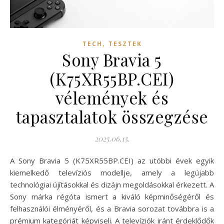
,
TECH
TESZTEK
Sony Bravia 5
(K75XR55BP.CEI)
vélemények és
tapasztalatok összegzése
2025.06.15.
A Sony Bravia 5 (K75XR55BP.CEI) az utóbbi évek egyik
kiemelkedő televíziós modellje, amely a legújabb
technológiai újításokkal és dizájn megoldásokkal érkezett. A
Sony márka régóta ismert a kiváló képminőségéről és
felhasználói élményéről, és a Bravia sorozat továbbra is a
prémium kategóriát képviseli. A televíziók iránt érdeklődők