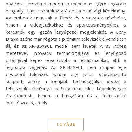
növekszik, hiszen a modern otthonokban egyre nagyobb
hangsúlyt kap a szórakoztatás és a minőségi képélmény.
Az emberek nemcsak a filmek és sorozatok nézésére,
hanem a videojátékokhoz és sporteseményekhez is
keresnek egy igazán lenyűgöző megjelenítőt. A Sony
Bravia széria már régóta a prémium televíziók élvonalában
áll, és az XR-85X90L modell sem kivétel. A 85 inches
méretével, innovatív technológiájával és lenyűgöző
dizájnjával képes elvarázsolni a felhasználókat, akik a
legjobbra vágynak. Az XR-85X90L nem csupán egy
egyszerű televízió, hanem egy teljes szórakoztató
központ, amely a legújabb technológiákat ötvözi a
felhasználói élménnyel. A Sony nemcsak a képminőségre
összpontosít, hanem a hangzásra és a felhasználói
interfészre is, amely…
TOVÁBB