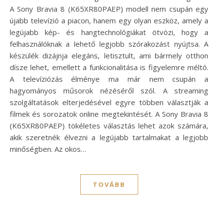
A Sony Bravia 8 (K65XR80PAEP) modell nem csupán egy
újabb televízió a piacon, hanem egy olyan eszköz, amely a
legújabb kép- és hangtechnológiákat ötvözi, hogy a
felhasználóknak a lehető legjobb szórakozást nyújtsa. A
készülék dizájnja elegáns, letisztult, ami bármely otthon
dísze lehet, emellett a funkcionalitása is figyelemre méltó.
A televíziózás élménye ma már nem csupán a
hagyományos műsorok nézéséről szól. A streaming
szolgáltatások elterjedésével egyre többen választják a
filmek és sorozatok online megtekintését. A Sony Bravia 8
(K65XR80PAEP) tökéletes választás lehet azok számára,
akik szeretnék élvezni a legújabb tartalmakat a legjobb
minőségben. Az okos…
TOVÁBB