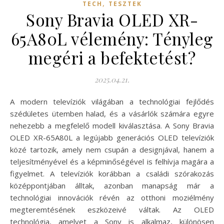
,
TECH
TESZTEK
Sony Bravia OLED XR-
65A80L vélemény: Tényleg
megéri a befektetést?
2025.04.21.
A modern televíziók világában a technológiai fejlődés
szédületes ütemben halad, és a vásárlók számára egyre
nehezebb a megfelelő modell kiválasztása. A Sony Bravia
OLED XR-65A80L a legújabb generációs OLED televíziók
közé tartozik, amely nem csupán a designjával, hanem a
teljesítményével és a képminőségével is felhívja magára a
figyelmet. A televíziók korábban a családi szórakozás
középpontjában álltak, azonban manapság már a
technológiai innovációk révén az otthoni moziélmény
megteremtésének eszközeivé váltak. Az OLED
technológia, amelyet a Sony is alkalmaz, különösen