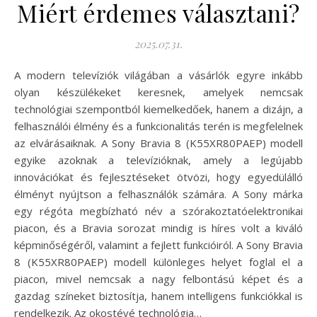
Miért érdemes választani?
2025.07.31.
A modern televíziók világában a vásárlók egyre inkább
olyan készülékeket keresnek, amelyek nemcsak
technológiai szempontból kiemelkedőek, hanem a dizájn, a
felhasználói élmény és a funkcionalitás terén is megfelelnek
az elvárásaiknak. A Sony Bravia 8 (K55XR80PAEP) modell
egyike azoknak a televízióknak, amely a legújabb
innovációkat és fejlesztéseket ötvözi, hogy egyedülálló
élményt nyújtson a felhasználók számára. A Sony márka
egy régóta megbízható név a szórakoztatóelektronikai
piacon, és a Bravia sorozat mindig is híres volt a kiváló
képminőségéről, valamint a fejlett funkcióiról. A Sony Bravia
8 (K55XR80PAEP) modell különleges helyet foglal el a
piacon, mivel nemcsak a nagy felbontású képet és a
gazdag színeket biztosítja, hanem intelligens funkciókkal is
rendelkezik. Az okostévé technológia…