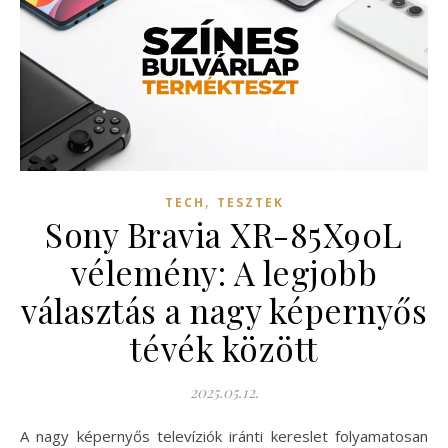
,
TECH
TESZTEK
Sony Bravia XR-85X90L
vélemény: A legjobb
választás a nagy képernyős
tévék között
2025.05.12.
A nagy képernyős televíziók iránti kereslet folyamatosan