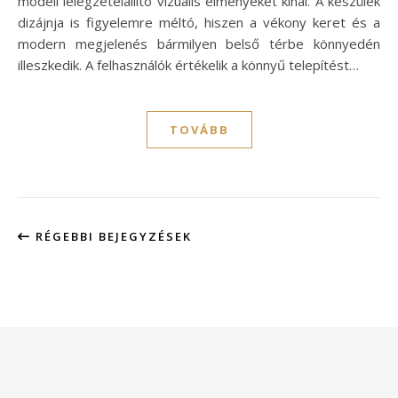
modell lélegzetelállító vizuális élményeket kínál. A készülék
dizájnja is figyelemre méltó, hiszen a vékony keret és a
modern megjelenés bármilyen belső térbe könnyedén
illeszkedik. A felhasználók értékelik a könnyű telepítést…
TOVÁBB
RÉGEBBI BEJEGYZÉSEK