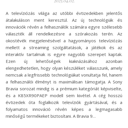
2025.04.02.
A televíziózás világa az utóbbi évtizedekben jelentős
átalakuláson ment keresztül. Az új technológiák és
innovációk révén a felhasználók számára egyre szélesebb
választék áll rendelkezésre a szórakozás terén. Az
okostévék megjelenésével a hagyományos televíziózás
mellett a streaming szolgáltatások, a játékok és az
interaktív tartalmak is egyre nagyobb szerepet kaptak.
Ezen új lehetőségek kiaknázásához azonban
elengedhetetlen, hogy olyan készüléket válasszunk, amely
nemcsak a legfrissebb technológiákat vonultatja fel, hanem
a felhasználói élményt is maximálisan támogatja. A Sony
Bravia sorozat mindig is a prémium kategóriát képviselte,
és a K85XR90PAEP modell sem kivétel. A cég hosszú
évtizedek óta foglalkozik televíziók gyártásával, és a
folyamatos innováció révén képes a legmagasabb
minőségű termékeket biztosítani. A Bravia 9…