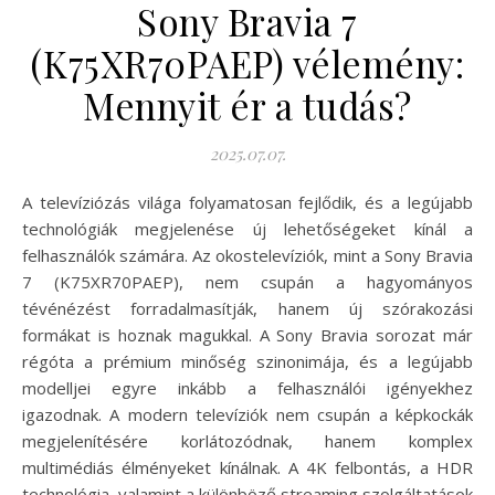
Sony Bravia 7
(K75XR70PAEP) vélemény:
Mennyit ér a tudás?
2025.07.07.
A televíziózás világa folyamatosan fejlődik, és a legújabb
technológiák megjelenése új lehetőségeket kínál a
felhasználók számára. Az okostelevíziók, mint a Sony Bravia
7 (K75XR70PAEP), nem csupán a hagyományos
tévénézést forradalmasítják, hanem új szórakozási
formákat is hoznak magukkal. A Sony Bravia sorozat már
régóta a prémium minőség szinonimája, és a legújabb
modelljei egyre inkább a felhasználói igényekhez
igazodnak. A modern televíziók nem csupán a képkockák
megjelenítésére korlátozódnak, hanem komplex
multimédiás élményeket kínálnak. A 4K felbontás, a HDR
technológia, valamint a különböző streaming szolgáltatások