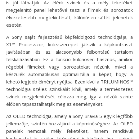
is jól láthatják. Az élénk színek és a mély feketéket
megjelenítő panel lehetővé teszi a filmek és sorozatok
élvezetesebb megtekintését, különösen sötét jelenetek
esetén.
A Sony saját fejlesztésű képfeldolgozó technológiája, a
X1™ Processzor, kulcsszerepet játszik a képkontraszt
javításában és az alacsonyabb felbontású tartalom
felskálázásában. Ez a funkció különösen hasznos, amikor
régebbi filmeket vagy sorozatokat nézünk, mivel a
készülék automatikusan optimalizálja a képet, hogy a
lehető legjobb élményt nyújtsa. Ezen kívül a TRILUMINOS™
technológia széles színskálát kínál, amely a természetes
színek megjelenítését célozza meg, így a nézők szinte
élőben tapasztalhatják meg az eseményeket.
Az OLED technológia, amely a Sony Bravia 5 egyik legfőbb
jellemzője, szintén hozzájárul a képminőséghez. Az OLED
panelek nemcsak mély feketéket, hanem rendkívüli
kontrasztot és széles látószöget is kínálnak, így a színek