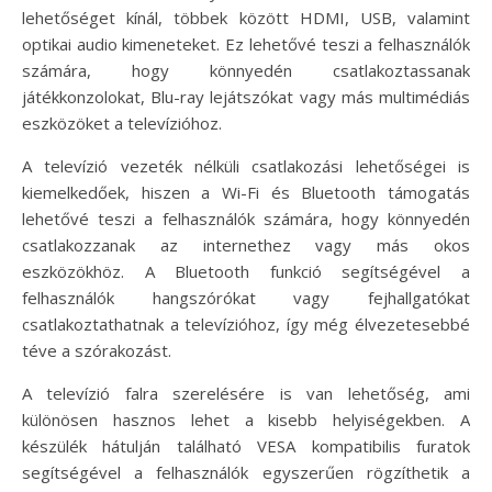
lehetőséget kínál, többek között HDMI, USB, valamint
optikai audio kimeneteket. Ez lehetővé teszi a felhasználók
számára, hogy könnyedén csatlakoztassanak
játékkonzolokat, Blu-ray lejátszókat vagy más multimédiás
eszközöket a televízióhoz.
A televízió vezeték nélküli csatlakozási lehetőségei is
kiemelkedőek, hiszen a Wi-Fi és Bluetooth támogatás
lehetővé teszi a felhasználók számára, hogy könnyedén
csatlakozzanak az internethez vagy más okos
eszközökhöz. A Bluetooth funkció segítségével a
felhasználók hangszórókat vagy fejhallgatókat
csatlakoztathatnak a televízióhoz, így még élvezetesebbé
téve a szórakozást.
A televízió falra szerelésére is van lehetőség, ami
különösen hasznos lehet a kisebb helyiségekben. A
készülék hátulján található VESA kompatibilis furatok
segítségével a felhasználók egyszerűen rögzíthetik a