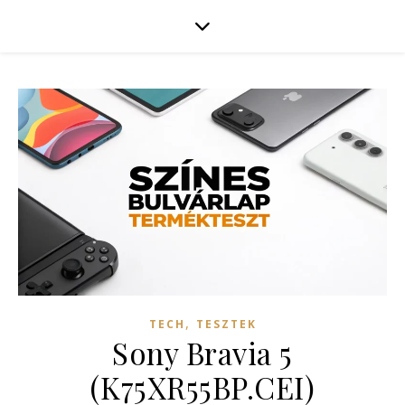
,
TECH
TESZTEK
Sony Bravia 5
(K75XR55BP.CEI)