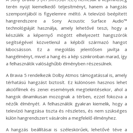
terén nyújt kiemelkedő teljesítményt, hanem a hangzás
szempontjából is figyelemre méltó. A televízió beépített
hangrendszere a Sony Acoustic Surface Audio™
technológiáját használja, amely lehetővé teszi, hogy a
készülék a képernyő mögött elhelyezett hangszórók
segítségével közvetlenül a képből származó hangot
kibocsásson. Ez a megoldás jelentősen javítja a
hangélményt, mivel a hang és a kép szinkronban marad, így
a felhasználók valósághűbb élményben részesülnek.
A Bravia 5 rendelkezik Dolby Atmos támogatással is, amely
térhatású hangzást biztosít. Ez különösen hasznos lehet
akciófilmek és zenei események megtekintésekor, ahol a
hangok dinamikusan mozognak a térben, ezzel fokozva a
nézők élményét. A felhasználók gyakran kiemelik, hogy a
televízió hangzása tiszta és részletes, és nem szükséges
külön hangrendszert vásárolni a megfelelő élményhez.
A hangzás beállításai is széleskörűek, lehetővé téve a