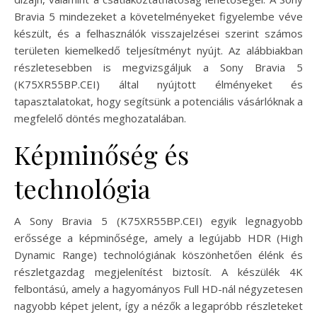
Bravia 5 mindezeket a követelményeket figyelembe véve
készült, és a felhasználók visszajelzései szerint számos
területen kiemelkedő teljesítményt nyújt. Az alábbiakban
részletesebben is megvizsgáljuk a Sony Bravia 5
(K75XR55BP.CEI) által nyújtott élményeket és
tapasztalatokat, hogy segítsünk a potenciális vásárlóknak a
megfelelő döntés meghozatalában.
Képminőség és
technológia
A Sony Bravia 5 (K75XR55BP.CEI) egyik legnagyobb
erőssége a képminősége, amely a legújabb HDR (High
Dynamic Range) technológiának köszönhetően élénk és
részletgazdag megjelenítést biztosít. A készülék 4K
felbontású, amely a hagyományos Full HD-nál négyzetesen
nagyobb képet jelent, így a nézők a legapróbb részleteket