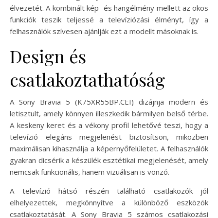
élvezetét. A kombinált kép- és hangélmény mellett az okos
funkciók teszik teljessé a televíziózási élményt, így a
felhasználók szívesen ajánlják ezt a modellt másoknak is.
Design és
csatlakoztathatóság
A Sony Bravia 5 (K75XR55BP.CEI) dizájnja modern és
letisztult, amely könnyen illeszkedik bármilyen belső térbe.
A keskeny keret és a vékony profil lehetővé teszi, hogy a
televízió elegáns megjelenést biztosítson, miközben
maximálisan kihasználja a képernyőfelületet. A felhasználók
gyakran dicsérik a készülék esztétikai megjelenését, amely
nemcsak funkcionális, hanem vizuálisan is vonzó.
A televízió hátsó részén található csatlakozók jól
elhelyezettek, megkönnyítve a különböző eszközök
csatlakoztatását. A Sony Bravia 5 számos csatlakozási