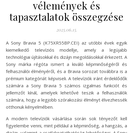
vélemények és
tapasztalatok összegzése
2025.06.15.
A Sony Bravia 5 (K75XR55BP.CEI) az utóbbi évek egyik
kiemelkedő televíziós modellje, amely a legújabb
technológiai újításokkal és dizájn megoldásokkal érkezett. A
Sony márka régóta ismert a kiváló képminőségéről és
felhasználói élményéről, és a Bravia sorozat továbbra is a
prémium kategóriát képviseli. A televíziók iránt érdeklődők
számára a Sony Bravia 5 számos izgalmas funkciót és
jellemzőt kínál, amelyek lehetővé teszik a felhasználók
számára, hogy a legjobb szórakozási élményt élvezhessék
otthonuk kényelmében.
A modern televíziók vásárlása során sok tényezőt kell
figyelembe venni, mint például a képminőség, a hangzás, a
dizájn, valamint a csatlakoztathatóság lehetőségei. A Sony