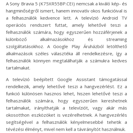
A Sony Bravia 5 (K75XR55BP.CEI) nemcsak a kiváló kép- és
hangminőségről ismert, hanem innovatív okos funkcióival is
a felhasználók kedvence lett. A televízió Android TV
operációs rendszert futtat, amely lehetővé teszi a
felhasználók számára, hogy egyszerűen hozzáférjenek a
különböző alkalmazásokhoz és streaming
szolgáltatásokhoz. A Google Play Áruházból letölthető
alkalmazások széles választéka áll rendelkezésre, így a
felhasználók könnyen megtalálhatják a számukra kedves
tartalmakat.
A televízió beépített Google Assistant támogatással
rendelkezik, amely lehetővé teszi a hangvezérlést. Ez a
funkció különösen hasznos lehet, hiszen lehetővé teszi a
felhasználók számára, hogy egyszerűen kereshetnek
tartalmakat, irányíthatják a televíziót, vagy akár más
okosotthon eszközöket is vezérelhetnek. A hangvezérlés
segítségével a felhasználók kényelmesebbé tehetik a
tévézési élményt, mivel nem kell a távirányítót használniuk.