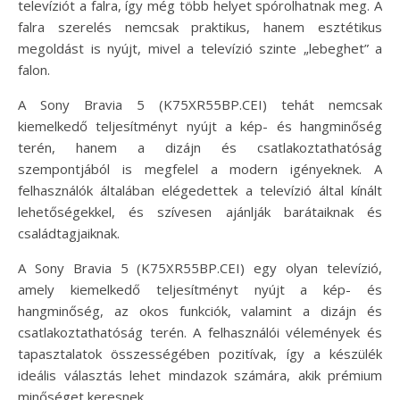
televíziót a falra, így még több helyet spórolhatnak meg. A
falra szerelés nemcsak praktikus, hanem esztétikus
megoldást is nyújt, mivel a televízió szinte „lebeghet” a
falon.
A Sony Bravia 5 (K75XR55BP.CEI) tehát nemcsak
kiemelkedő teljesítményt nyújt a kép- és hangminőség
terén, hanem a dizájn és csatlakoztathatóság
szempontjából is megfelel a modern igényeknek. A
felhasználók általában elégedettek a televízió által kínált
lehetőségekkel, és szívesen ajánlják barátaiknak és
családtagjaiknak.
A Sony Bravia 5 (K75XR55BP.CEI) egy olyan televízió,
amely kiemelkedő teljesítményt nyújt a kép- és
hangminőség, az okos funkciók, valamint a dizájn és
csatlakoztathatóság terén. A felhasználói vélemények és
tapasztalatok összességében pozitívak, így a készülék
ideális választás lehet mindazok számára, akik prémium
minőséget keresnek.