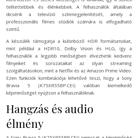
telítettebbek és élénkebbek. A felhasználók általában
dicsérik a televízió színmegjelenítését, amely a
professzionális filmes stúdiók számára is elfogadható
szintű.
A készülék támogatja a különböző HDR formátumokat,
mint például a HDR10, Dolby Vision és HLG, így a
felhasználók a legjobb minőségben élvezhetik kedvenc
filmjeiket és sorozataikat az olyan streaming
szolgáltatásokon, mint a Netflix és az Amazon Prime Video.
Ezen funkciók kombinációja lehetővé teszi, hogy a Sony
Bravia 5 (K75XR55BP.CEI) valóban kiemelkedő
képminőséget nyújtson a felhasználóknak.
Hangzás és audio
élmény
A Sony Bravia 5 (K75XR55BP.CEI) nemcsak a képminőség