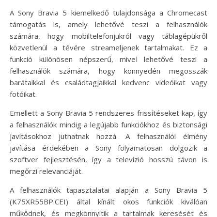
A Sony Bravia 5 kiemelkedő tulajdonsága a Chromecast
támogatás is, amely lehetővé teszi a felhasználók
számára, hogy mobiltelefonjukról vagy táblagépükről
közvetlenül a tévére streameljenek tartalmakat. Ez a
funkció különösen népszerű, mivel lehetővé teszi a
felhasználók számára, hogy könnyedén megosszák
barátaikkal és családtagjaikkal kedvenc videóikat vagy
fotóikat.
Emellett a Sony Bravia 5 rendszeres frissítéseket kap, így
a felhasználók mindig a legújabb funkciókhoz és biztonsági
javításokhoz juthatnak hozzá. A felhasználói élmény
javítása érdekében a Sony folyamatosan dolgozik a
szoftver fejlesztésén, így a televízió hosszú távon is
megőrzi relevanciáját.
A felhasználók tapasztalatai alapján a Sony Bravia 5
(K75XR55BP.CEI) által kínált okos funkciók kiválóan
működnek, és megkönnyítik a tartalmak keresését és