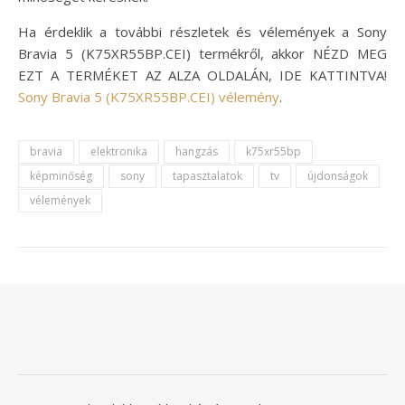
Ha érdeklik a további részletek és vélemények a Sony
Bravia 5 (K75XR55BP.CEI) termékről, akkor NÉZD MEG
EZT A TERMÉKET AZ ALZA OLDALÁN, IDE KATTINTVA!
Sony Bravia 5 (K75XR55BP.CEI) vélemény
.
bravia
elektronika
hangzás
k75xr55bp
képminőség
sony
tapasztalatok
tv
újdonságok
vélemények