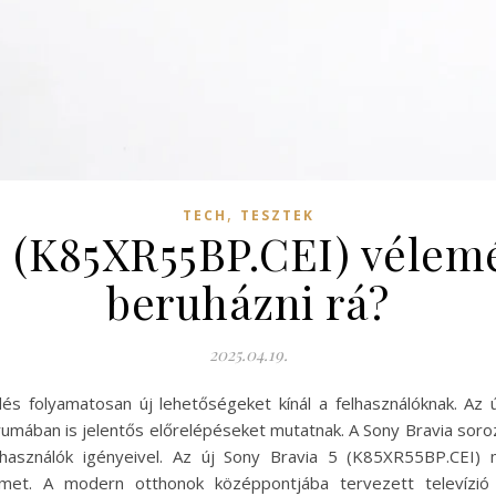
,
TECH
TESZTEK
5 (K85XR55BP.CEI) véle
beruházni rá?
2025.04.19.
lődés folyamatosan új lehetőségeket kínál a felhasználóknak. Az
mában is jelentős előrelépéseket mutatnak. A Sony Bravia soroza
lhasználók igényeivel. Az új Sony Bravia 5 (K85XR55BP.CEI) 
elmet. A modern otthonok középpontjába tervezett televízi