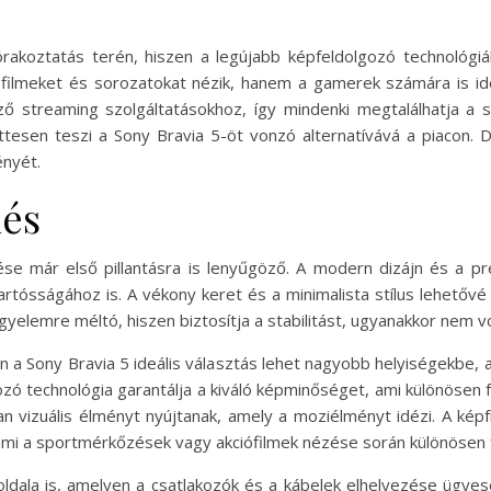
rakoztatás terén, hiszen a legújabb képfeldolgozó technológiák 
ilmeket és sorozatokat nézik, hanem a gamerek számára is ideáli
ő streaming szolgáltatásokhoz, így mindenki megtalálhatja a 
tesen teszi a Sony Bravia 5-öt vonzó alternatívává a piacon
ényét.
nés
se már első pillantásra is lenyűgöző. A modern dizájn és a p
artósságához is. A vékony keret és a minimalista stílus lehetővé
igyelemre méltó, hiszen biztosítja a stabilitást, ugyanakkor nem v
 Sony Bravia 5 ideális választás lehet nagyobb helyiségekbe, a
ó technológia garantálja a kiváló képminőséget, ami különösen 
an vizuális élményt nyújtanak, amely a moziélményt idézi. A képf
mi a sportmérkőzések vagy akciófilmek nézése során különösen 
ldala is, amelyen a csatlakozók és a kábelek elhelyezése ügye