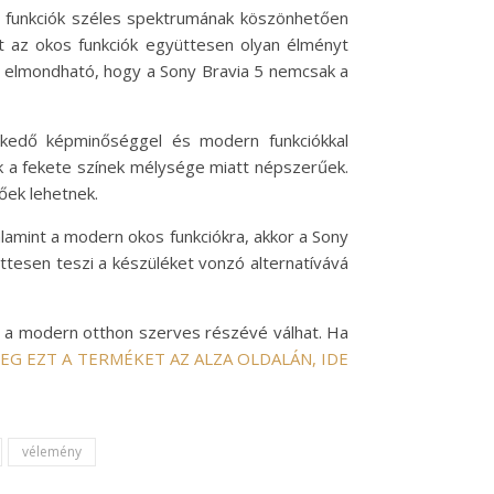
a funkciók széles spektrumának köszönhetően
t az okos funkciók együttesen olyan élményt
l elmondható, hogy a Sony Bravia 5 nemcsak a
lkedő képminőséggel és modern funkciókkal
k a fekete színek mélysége miatt népszerűek.
őek lehetnek.
alamint a modern okos funkciókra, akkor a Sony
ttesen teszi a készüléket vonzó alternatívává
y a modern otthon szerves részévé válhat. Ha
EG EZT A TERMÉKET AZ ALZA OLDALÁN, IDE
vélemény