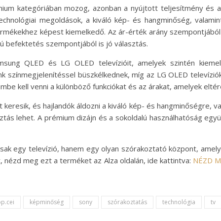
ium kategóriában mozog, azonban a nyújtott teljesítmény és 
echnológiai megoldások, a kiváló kép- és hangminőség, valamin
termékekhez képest kiemelkedő. Az ár-érték arány szempontjábó
ú befektetés szempontjából is jó választás.
msung QLED és LG OLED televízióit, amelyek szintén kieme
 színmegjelenítéssel büszkélkednek, míg az LG OLED televízió
be kell venni a különböző funkciókat és az árakat, amelyek eltér
keresik, és hajlandók áldozni a kiváló kép- és hangminőségre, v
ztás lehet. A prémium dizájn és a sokoldalú használhatóság együ
ak egy televízió, hanem egy olyan szórakoztató központ, amel
nézd meg ezt a terméket az Alza oldalán, ide kattintva:
NÉZD M
p.cei
képminőség
sony
szórakoztatás
technológia
tv