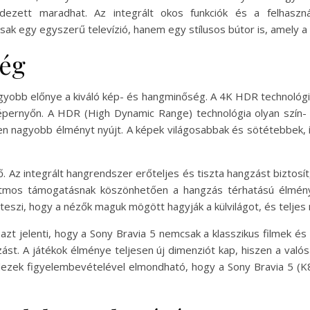
ezett maradhat. Az integrált okos funkciók és a felhasznál
sak egy egyszerű televízió, hanem egy stílusos bútor is, amely a
ég
gyobb előnye a kiváló kép- és hangminőség. A 4K HDR technológia
pernyőn. A HDR (High Dynamic Range) technológia olyan szín- 
 nagyobb élményt nyújt. A képek világosabbak és sötétebbek, 
 Az integrált hangrendszer erőteljes és tiszta hangzást biztosít
 Atmos támogatásnak köszönhetően a hangzás térhatású élmény
eszi, hogy a nézők maguk mögött hagyják a külvilágot, és teljes
azt jelenti, hogy a Sony Bravia 5 nemcsak a klasszikus filmek é
gzást. A játékok élménye teljesen új dimenziót kap, hiszen a val
indezek figyelembevételével elmondható, hogy a Sony Bravia 5 