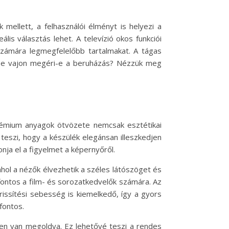
mellett, a felhasználói élményt is helyezi a
s választás lehet. A televízió okos funkciói
számára legmegfelelőbb tartalmakat. A tágas
. De vajon megéri-e a beruházás? Nézzük meg
rémium anyagok ötvözete nemcsak esztétikai
 teszi, hogy a készülék elegánsan illeszkedjen
onja el a figyelmet a képernyőről.
hol a nézők élvezhetik a széles látószöget és
fontos a film- és sorozatkedvelők számára. Az
rissítési sebesség is kiemelkedő, így a gyors
fontos.
sen van megoldva. Ez lehetővé teszi a rendes