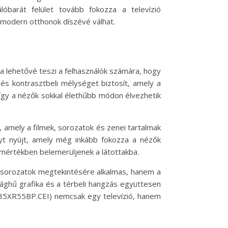
óbarát felület tovább fokozza a televízió
 modern otthonok díszévé válhat.
 lehetővé teszi a felhasználók számára, hogy
és kontrasztbeli mélységet biztosít, amely a
így a nézők sokkal élethűbb módon élvezhetik
, amely a filmek, sorozatok és zenei tartalmak
t nyújt, amely még inkább fokozza a nézők
 mértékben belemerüljenek a látottakba.
s sorozatok megtekintésére alkalmas, hanem a
ósághű grafika és a térbeli hangzás együttesen
(K85XR55BP.CEI) nemcsak egy televízió, hanem