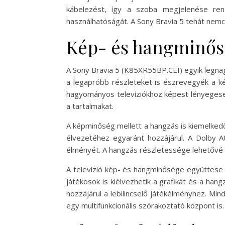
kábelezést, így a szoba megjelenése rend
használhatóságát. A Sony Bravia 5 tehát nemc
Kép- és hangminős
A Sony Bravia 5 (K85XR55BP.CEI) egyik legna
a legapróbb részleteket is észrevegyék a ké
hagyományos televíziókhoz képest lényegesen
a tartalmakat.
A képminőség mellett a hangzás is kiemelkedő.
élvezetéhez egyaránt hozzájárul. A Dolby
élményét. A hangzás részletessége lehetővé t
A televízió kép- és hangminősége együttese 
játékosok is kiélvezhetik a grafikát és a han
hozzájárul a lebilincselő játékélményhez. M
egy multifunkcionális szórakoztató központ is.