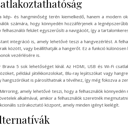
satlakoztathatóság
 kép- és hangminőség terén kiemelkedő, hanem a modern okos
ználók számára, hogy könnyedén hozzáférjenek a legnépszerűbb 
 felhasználói felület egyszerűsíti a navigációt, így a tartalomke
tant integráció is, amely lehetővé teszi a hangvezérlést. A felh
aik között, vagy beállíthatják a hangerőt. Ez a funkció különösen
honok vezérlésére is.
Bravia 5 sok lehetőséget kínál. Az HDMI, USB és Wi-Fi csatla
zöket, például játékkonzolokat, Blu-ray lejátszókat vagy hangr
agy hangszórókat is párosíthatnak a tévéhez, így még fokozva a ze
 Mirroring, amely lehetővé teszi, hogy a felhasználók könnyedén
övetelek alkalmával, amikor a felhasználók szeretnék megmutatni 
cionális szórakoztató központ, amely minden igényt kielégít.
lternatívák