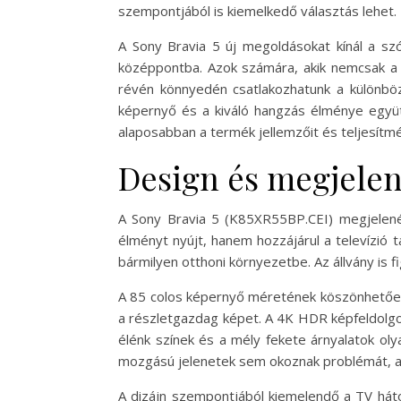
szempontjából is kiemelkedő választás lehet.
A Sony Bravia 5 új megoldásokat kínál a szó
középpontba. Azok számára, akik nemcsak a f
révén könnyedén csatlakozhatunk a különböz
képernyő és a kiváló hangzás élménye együt
alaposabban a termék jellemzőit és teljesítm
Design és megjele
A Sony Bravia 5 (K85XR55BP.CEI) megjelené
élményt nyújt, hanem hozzájárul a televízió t
bármilyen otthoni környezetbe. Az állvány is f
A 85 colos képernyő méretének köszönhetően a
a részletgazdag képet. A 4K HDR képfeldolgoz
élénk színek és a mély fekete árnyalatok oly
mozgású jelenetek sem okoznak problémát, a
A dizájn szempontjából kiemelendő a TV háto