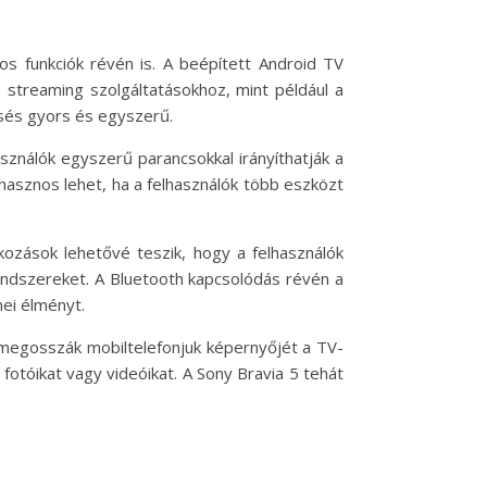
 funkciók révén is. A beépített Android TV
streaming szolgáltatásokhoz, mint például a
resés gyors és egyszerű.
asználók egyszerű parancsokkal irányíthatják a
 hasznos lehet, ha a felhasználók több eszközt
kozások lehetővé teszik, hogy a felhasználók
endszereket. A Bluetooth kapcsolódás révén a
nei élményt.
 megosszák mobiltelefonjuk képernyőjét a TV-
fotóikat vagy videóikat. A Sony Bravia 5 tehát