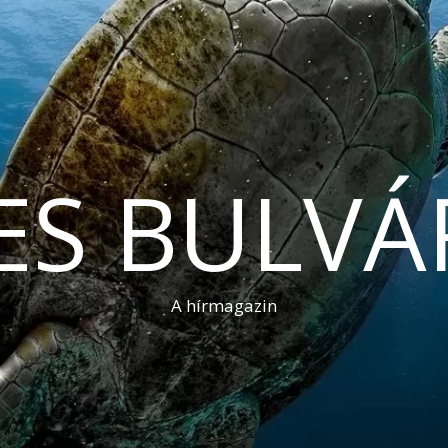
ES BULVÁ
A hírmagazin