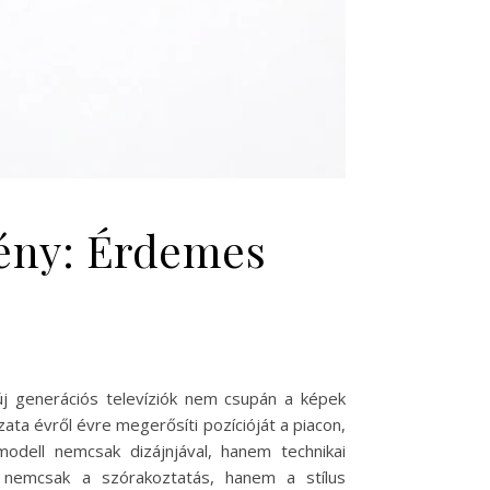
mény: Érdemes
 új generációs televíziók nem csupán a képek
ta évről évre megerősíti pozícióját a piacon,
modell nemcsak dizájnjával, hanem technikai
ó nemcsak a szórakoztatás, hanem a stílus