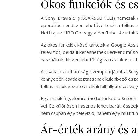
Okos funkciók és c
A Sony Bravia 5 (K85XR55BP.CEI) nemcsak a
operációs rendszer lehetővé teszi a felhas
Netflix, az HBO Go vagy a YouTube. Az intuitív
Az okos funkciók közé tartozik a Google Assis
televíziót, például kereshetnek kedvenc műsor
használnak, hiszen lehetőség van az okos ott
A csatlakoztathatóság szempontjából a Sony 
könnyedén csatlakoztassanak különböző eszkö
felhasználók vezeték nélküli fülhallgatókat v
Egy másik figyelemre méltó funkció a Screen
vel. Ez különösen hasznos lehet baráti összej
nem csupán egy televízió, hanem egy multifunk
Ár-érték arány és a