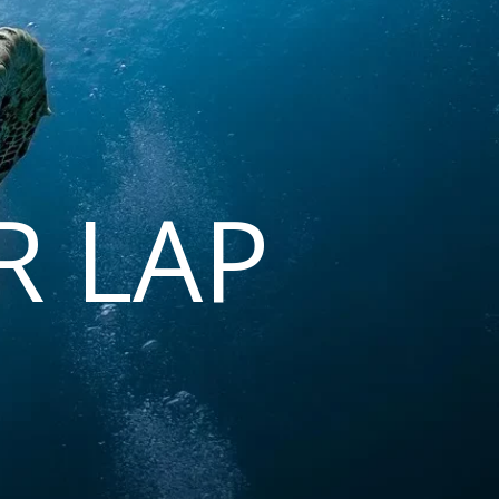
R LAP