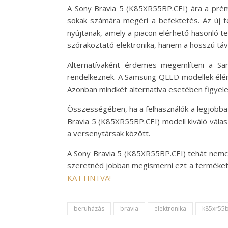
A Sony Bravia 5 (K85XR55BP.CEI) ára a prém
sokak számára megéri a befektetés. Az új t
nyújtanak, amely a piacon elérhető hasonló 
szórakoztató elektronika, hanem a hosszú táv
Alternatívaként érdemes megemlíteni a Sa
rendelkeznek. A Samsung QLED modellek élénk
Azonban mindkét alternatíva esetében figyelem
Összességében, ha a felhasználók a legjobbat 
Bravia 5 (K85XR55BP.CEI) modell kiváló válas
a versenytársak között.
A Sony Bravia 5 (K85XR55BP.CEI) tehát nemcs
szeretnéd jobban megismerni ezt a terméket, 
KATTINTVA!
beruházás
bravia
elektronika
k85xr55b