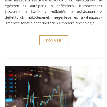
alkalmazásoktól kezdve a légkondicionáló rendszereken át
egészen az autóiparig, a deflektorok kulcsszerepet
játszanak a hatékony működés biztosításában. A
deflektorok működésének megértése és alkalmazásuk
ismerete tehát elengedhetetlen a modern technológia…
TOVÁBB