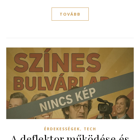
TOVÁBB
,
ÉRDEKESSÉGEK
TECH
A deflektor működése és