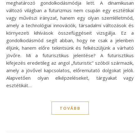
meghatározó gondolkodásmódja lett. A dinamikusan
változó világban a futurizmus nem csupán egy esztétikai
vagy művészi irányzat, hanem egy olyan szemléletmód,
amely a technológiai innovációk, társadalmi változások és
környezeti kihívások összefüggéseit vizsgálja. Ez a
gondolkodásmód segít abban, hogy ne csak a jelenben
éljünk, hanem előre tekintsünk és felkészüljünk a várható
jövőre. Mi a futurisztikus jelentése? A futurisztikus
kifejezés eredetileg az angol „futuristic” szóból származik,
amely a jövővel kapcsolatos, előremutató dolgokat jelöli.
Alapvetően olyan elképzeléseket, tárgyakat vagy
esztétikát…
TOVÁBB