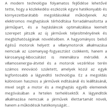
A modern technológia folyamatos fejlődése lehetővé
tette, hogy a közlekedési eszközök egyre hatékonyabb és
környezetbarátabb megoldásokkal működjenek. Az
elektromos meghajtások térhódítása forradalmasította a
járműipart, és a hajtásláncok optimalizálása kiemelt
szerepet játszik az új járművek teljesítményének és
megbízhatóságának növelésében. A hagyományos belső
égésű motorok helyett a villanymotorok alkalmazása
nemcsak az üzemanyag-fogyasztást csökkenti, hanem a
károsanyag-kibocsátást is minimálisra mérsékli. A
villamosenergia-átvitel és a motorok vezérlése terén
számos innováció született, amelyek közül az egyik
legfontosabb a lágyindító technológia. Ez a megoldás
különösen hasznos a járművek indításánál és leállításánál,
mivel segít a motor és a meghajtás egyéb elemeinek
megóvásában a hirtelen terhelésektől. A lágyindítók
alkalmazása nemcsak a járművek élettartamát növeli,
hanem a működésük hatékonyságát…