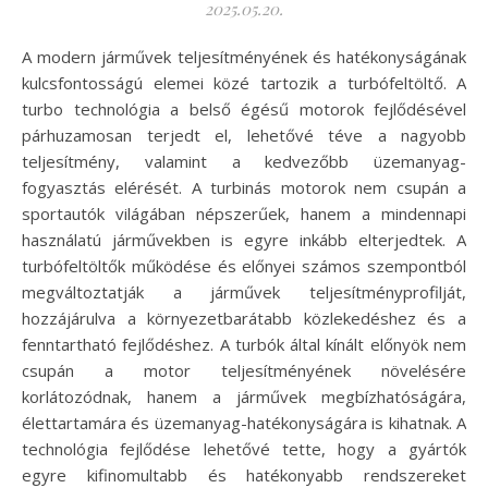
2025.05.20.
A modern járművek teljesítményének és hatékonyságának
kulcsfontosságú elemei közé tartozik a turbófeltöltő. A
turbo technológia a belső égésű motorok fejlődésével
párhuzamosan terjedt el, lehetővé téve a nagyobb
teljesítmény, valamint a kedvezőbb üzemanyag-
fogyasztás elérését. A turbinás motorok nem csupán a
sportautók világában népszerűek, hanem a mindennapi
használatú járművekben is egyre inkább elterjedtek. A
turbófeltöltők működése és előnyei számos szempontból
megváltoztatják a járművek teljesítményprofilját,
hozzájárulva a környezetbarátabb közlekedéshez és a
fenntartható fejlődéshez. A turbók által kínált előnyök nem
csupán a motor teljesítményének növelésére
korlátozódnak, hanem a járművek megbízhatóságára,
élettartamára és üzemanyag-hatékonyságára is kihatnak. A
technológia fejlődése lehetővé tette, hogy a gyártók
egyre kifinomultabb és hatékonyabb rendszereket