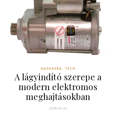
,
GAZDASÁG
TECH
A lágyindító szerepe a
modern elektromos
meghajtásokban
2026.01.22.