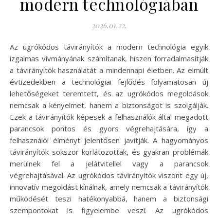
modern technológiában
2026.01.22.
Az ugrókódos távirányítók a modern technológia egyik
izgalmas vívmányának számítanak, hiszen forradalmasítják
a távirányítók használatát a mindennapi életben. Az elmúlt
évtizedekben a technológiai fejlődés folyamatosan új
lehetőségeket teremtett, és az ugrókódos megoldások
nemcsak a kényelmet, hanem a biztonságot is szolgálják.
Ezek a távirányítók képesek a felhasználók által megadott
parancsok pontos és gyors végrehajtására, így a
felhasználói élményt jelentősen javítják. A hagyományos
távirányítók sokszor korlátozottak, és gyakran problémák
merülnek fel a jelátvitellel vagy a parancsok
végrehajtásával. Az ugrókódos távirányítók viszont egy új,
innovatív megoldást kínálnak, amely nemcsak a távirányítók
működését teszi hatékonyabbá, hanem a biztonsági
szempontokat is figyelembe veszi. Az ugrókódos