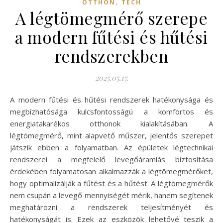
,
OTTHON
TECH
A légtömegmérő szerepe
a modern fűtési és hűtési
rendszerekben
2025.05.17.
A modern fűtési és hűtési rendszerek hatékonysága és
megbízhatósága kulcsfontosságú a komfortos és
energiatakarékos otthonok kialakításában. A
légtömegmérő, mint alapvető műszer, jelentős szerepet
játszik ebben a folyamatban. Az épületek légtechnikai
rendszerei a megfelelő levegőáramlás biztosítása
érdekében folyamatosan alkalmazzák a légtömegmérőket,
hogy optimalizálják a fűtést és a hűtést. A légtömegmérők
nem csupán a levegő mennyiségét mérik, hanem segítenek
meghatározni a rendszerek teljesítményét és
hatékonyságát is. Ezek az eszközök lehetővé teszik a