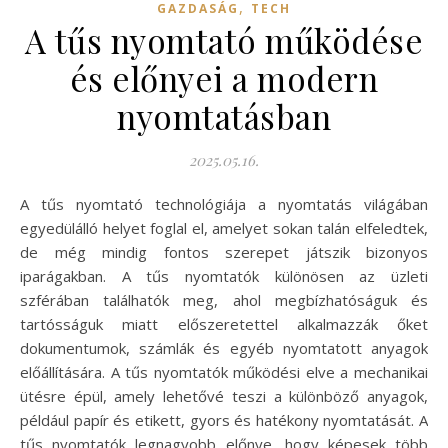
,
GAZDASÁG
TECH
A tűs nyomtató működése
és előnyei a modern
nyomtatásban
2025.05.16.
A tűs nyomtató technológiája a nyomtatás világában
egyedülálló helyet foglal el, amelyet sokan talán elfeledtek,
de még mindig fontos szerepet játszik bizonyos
iparágakban. A tűs nyomtatók különösen az üzleti
szférában találhatók meg, ahol megbízhatóságuk és
tartósságuk miatt előszeretettel alkalmazzák őket
dokumentumok, számlák és egyéb nyomtatott anyagok
előállítására. A tűs nyomtatók működési elve a mechanikai
ütésre épül, amely lehetővé teszi a különböző anyagok,
például papír és etikett, gyors és hatékony nyomtatását. A
tűs nyomtatók legnagyobb előnye, hogy képesek több