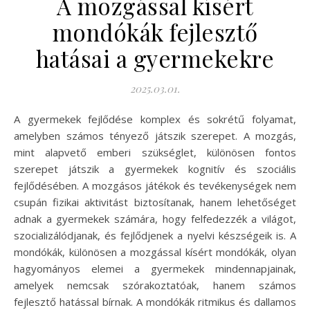
A mozgással kísért
mondókák fejlesztő
hatásai a gyermekekre
2025.03.01.
A gyermekek fejlődése komplex és sokrétű folyamat,
amelyben számos tényező játszik szerepet. A mozgás,
mint alapvető emberi szükséglet, különösen fontos
szerepet játszik a gyermekek kognitív és szociális
fejlődésében. A mozgásos játékok és tevékenységek nem
csupán fizikai aktivitást biztosítanak, hanem lehetőséget
adnak a gyermekek számára, hogy felfedezzék a világot,
szocializálódjanak, és fejlődjenek a nyelvi készségeik is. A
mondókák, különösen a mozgással kísért mondókák, olyan
hagyományos elemei a gyermekek mindennapjainak,
amelyek nemcsak szórakoztatóak, hanem számos
fejlesztő hatással bírnak. A mondókák ritmikus és dallamos