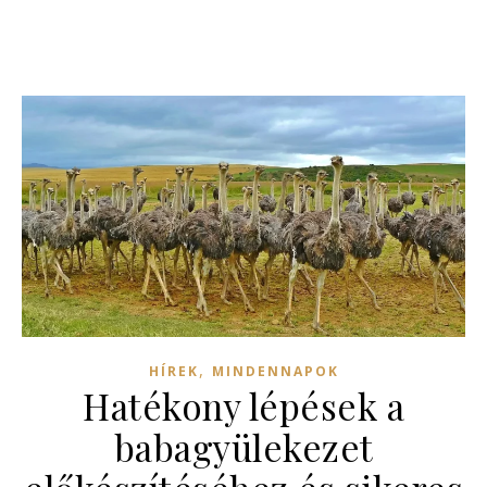
,
HÍREK
MINDENNAPOK
Hatékony lépések a
babagyülekezet