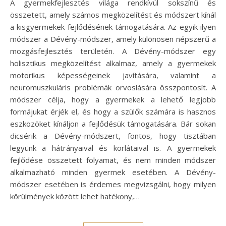
A gyermekfejlesztés világa rendkívül sokszínű és
összetett, amely számos megközelítést és módszert kínál
a kisgyermekek fejlődésének támogatására. Az egyik ilyen
módszer a Dévény-módszer, amely különösen népszerű a
mozgásfejlesztés területén. A Dévény-módszer egy
holisztikus megközelítést alkalmaz, amely a gyermekek
motorikus képességeinek javítására, valamint a
neuromuszkuláris problémák orvoslására összpontosít. A
módszer célja, hogy a gyermekek a lehető legjobb
formájukat érjék el, és hogy a szülők számára is hasznos
eszközöket kínáljon a fejlődésük támogatására. Bár sokan
dicsérik a Dévény-módszert, fontos, hogy tisztában
legyünk a hátrányaival és korlátaival is. A gyermekek
fejlődése összetett folyamat, és nem minden módszer
alkalmazható minden gyermek esetében. A Dévény-
módszer esetében is érdemes megvizsgálni, hogy milyen
körülmények között lehet hatékony,…