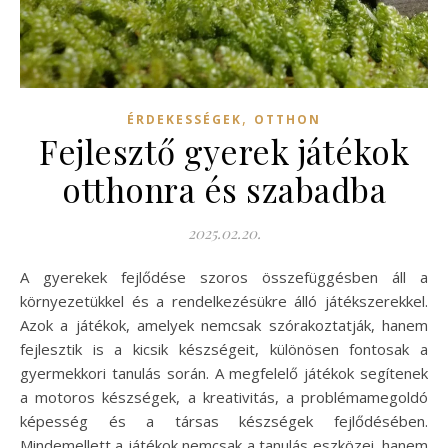
,
ÉRDEKESSÉGEK
OTTHON
Fejlesztő gyerek játékok
otthonra és szabadba
2025.02.20.
A gyerekek fejlődése szoros összefüggésben áll a
környezetükkel és a rendelkezésükre álló játékszerekkel.
Azok a játékok, amelyek nemcsak szórakoztatják, hanem
fejlesztik is a kicsik készségeit, különösen fontosak a
gyermekkori tanulás során. A megfelelő játékok segítenek
a motoros készségek, a kreativitás, a problémamegoldó
képesség és a társas készségek fejlődésében.
Mindemellett a játékok nemcsak a tanulás eszközei, hanem