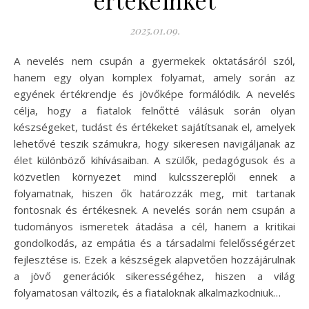
értékeinket
2025.01.09.
A nevelés nem csupán a gyermekek oktatásáról szól,
hanem egy olyan komplex folyamat, amely során az
egyének értékrendje és jövőképe formálódik. A nevelés
célja, hogy a fiatalok felnőtté válásuk során olyan
készségeket, tudást és értékeket sajátítsanak el, amelyek
lehetővé teszik számukra, hogy sikeresen navigáljanak az
élet különböző kihívásaiban. A szülők, pedagógusok és a
közvetlen környezet mind kulcsszereplői ennek a
folyamatnak, hiszen ők határozzák meg, mit tartanak
fontosnak és értékesnek. A nevelés során nem csupán a
tudományos ismeretek átadása a cél, hanem a kritikai
gondolkodás, az empátia és a társadalmi felelősségérzet
fejlesztése is. Ezek a készségek alapvetően hozzájárulnak
a jövő generációk sikerességéhez, hiszen a világ
folyamatosan változik, és a fiataloknak alkalmazkodniuk…