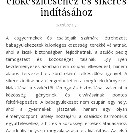
előkészítéséhez és sikeres
indításához
2026.07.03.
A kisgyermekek és családjaik számára létrehozott
babagyülekezetek különleges közösségi terekké válhatnak,
ahol a kicsik biztonságban fejlődhetnek, a szülők pedig
támogatást és közösséget találnak. Egy ilyen
kezdeményezés azonban nem csupán lelkesedést, hanem
alapos tervezést és körültekintő felkészülést igényel. A
sikeres indításhoz elengedhetetlen a megfelelő környezet
kialakítása, a szakértői támogatás biztosítása, valamint a
közösség igényeinek és elvárásainak pontos
feltérképezése. A babagyülekezet nem csupán egy hely,
ahol a gyermekek játszanak, hanem egy olyan
élményközpont, amely hozzájárul a családok harmonikus
együttéléséhez, a hit és a közösségi értékek átadásához.
Az ideális helyszín megválasztása és kialakítása Az első