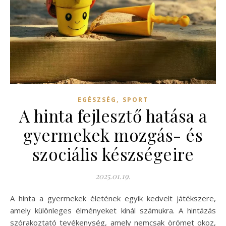
,
EGÉSZSÉG
SPORT
A hinta fejlesztő hatása a
gyermekek mozgás- és
szociális készségeire
2025.01.19.
A hinta a gyermekek életének egyik kedvelt játékszere,
amely különleges élményeket kínál számukra. A hintázás
szórakoztató tevékenység, amely nemcsak örömet okoz,