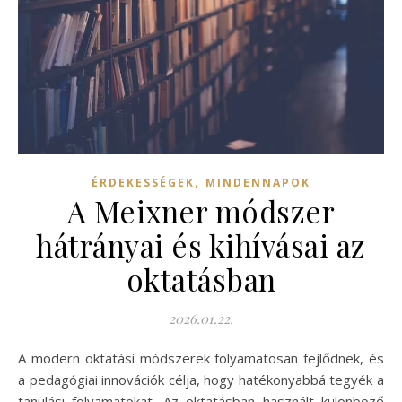
,
ÉRDEKESSÉGEK
MINDENNAPOK
A Meixner módszer
hátrányai és kihívásai az
oktatásban
2026.01.22.
A modern oktatási módszerek folyamatosan fejlődnek, és
a pedagógiai innovációk célja, hogy hatékonyabbá tegyék a
tanulási folyamatokat. Az oktatásban használt különböző