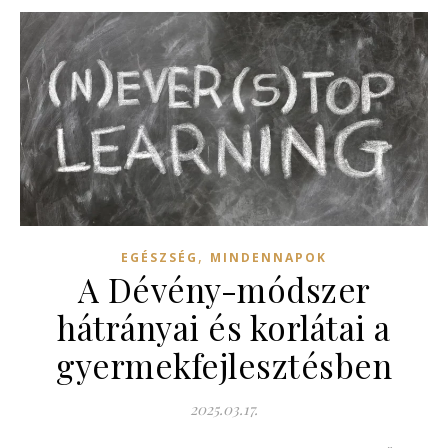
,
EGÉSZSÉG
MINDENNAPOK
A Dévény-módszer
hátrányai és korlátai a
gyermekfejlesztésben
2025.03.17.