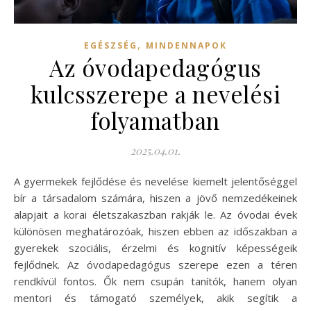
,
EGÉSZSÉG
MINDENNAPOK
Az óvodapedagógus
kulcsszerepe a nevelési
folyamatban
2025.04.01.
A gyermekek fejlődése és nevelése kiemelt jelentőséggel
bír a társadalom számára, hiszen a jövő nemzedékeinek
alapjait a korai életszakaszban rakják le. Az óvodai évek
különösen meghatározóak, hiszen ebben az időszakban a
gyerekek szociális, érzelmi és kognitív képességeik
fejlődnek. Az óvodapedagógus szerepe ezen a téren
rendkívül fontos. Ők nem csupán tanítók, hanem olyan
mentori és támogató személyek, akik segítik a