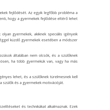
kek fejlődését. Az egyik legfőbb probléma a
lenti, hogy a gyermekek fejlődése eltérő lehet
yan gyermekek, akiknek speciális igényeik
nességgel küzdő gyermekek esetében a módszer
kozások általában nem olcsók, és a szülőknek
lönösen, ha több gyermekük van, vagy ha más
ényes lehet, és a szülőknek türelmesnek kell
 a szülők és a gyermekek motivációját.
elítéseket és technikákat alkalmaznak. Ezek