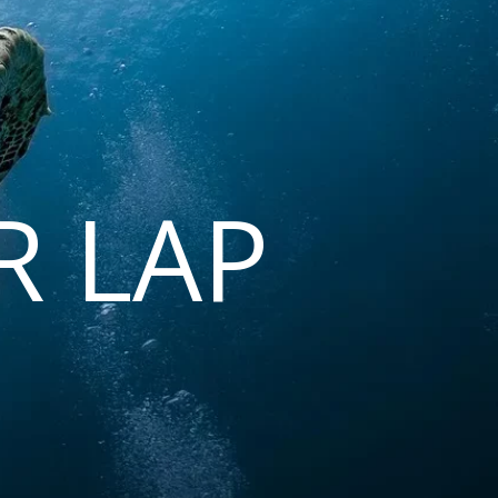
R LAP