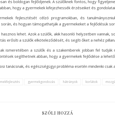
an és boldogan fejlődjenek. A szülőknek fontos, hogy figyeljene
t abban, hogy a gyermekek kifejezhessék érzéseiket és gondolatai
mekek fejlesztését célzó programokban, és tanulmányozniu
t során, és hogyan támogathatják a gyermekeket a fejlődésük sor
is hasznos lehet. Azok a szülők, akik hasonló helyzetben vannak,
 erősíti a szülők elköteleződését, és segíti őket a nehéz pillan
ak ismeretében a szülők és a szakemberek jobban fel tudják m
ntések segíthetnek abban, hogy a gyermekek fejlődése a lehető 
osi tanácsnak, és egészségügyi probléma esetén mindenki csak az
mekfejlesztés
gyermekgondozás
hátrányok
korlátok
mozgás
SZÓLJ HOZZÁ