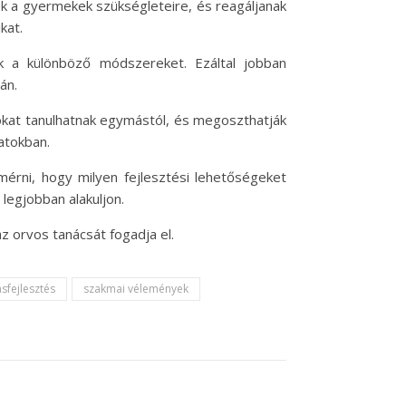
k a gyermekek szükségleteire, és reagáljanak
kat.
k a különböző módszereket. Ezáltal jobban
án.
 sokat tanulhatnak egymástól, és megoszthatják
atokban.
érni, hogy milyen fejlesztési lehetőségeket
legjobban alakuljon.
 orvos tanácsát fogadja el.
fejlesztés
szakmai vélemények