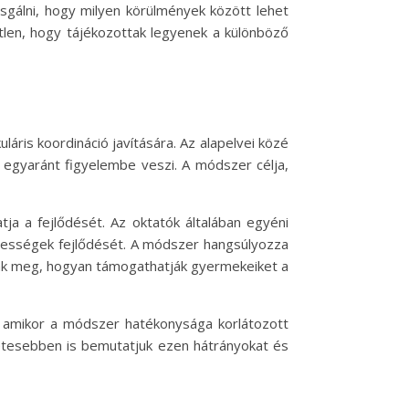
lni, hogy milyen körülmények között lehet
len, hogy tájékozottak legyenek a különböző
is koordináció javítására. Az alapelvei közé
at egyaránt figyelembe veszi. A módszer célja,
a a fejlődését. Az oktatók általában egyéni
épességek fejlődését. A módszer hangsúlyozza
ulják meg, hogyan támogathatják gyermekeiket a
 amikor a módszer hatékonysága korlátozott
letesebben is bemutatjuk ezen hátrányokat és