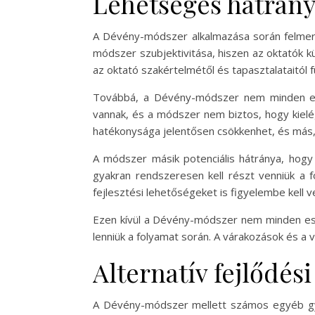
Lehetséges hátrány
A Dévény-módszer alkalmazása során felmerü
módszer szubjektivitása, hiszen az oktatók kü
az oktató szakértelmétől és tapasztalataitól 
Továbbá, a Dévény-módszer nem minden ese
vannak, és a módszer nem biztos, hogy kielé
hatékonysága jelentősen csökkenhet, és más, 
A módszer másik potenciális hátránya, hogy 
gyakran rendszeresen kell részt venniük a 
fejlesztési lehetőségeket is figyelembe kell v
Ezen kívül a Dévény-módszer nem minden eset
lenniük a folyamat során. A várakozások és a 
Alternatív fejlődé
A Dévény-módszer mellett számos egyéb gyer