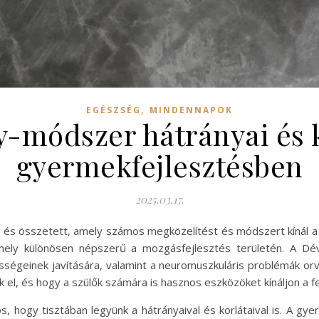
,
EGÉSZSÉG
MINDENNAPOK
-módszer hátrányai és k
gyermekfejlesztésben
2025.03.17.
nű és összetett, amely számos megközelítést és módszert kínál 
ely különösen népszerű a mozgásfejlesztés területén. A Dév
ségeinek javítására, valamint a neuromuszkuláris problémák orv
k el, és hogy a szülők számára is hasznos eszközöket kínáljon a 
, hogy tisztában legyünk a hátrányaival és korlátaival is. A g