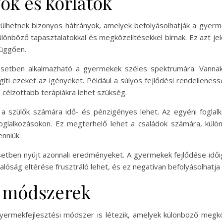
ok és korlátok
lhetnek bizonyos hátrányok, amelyek befolyásolhatják a gyerme
lönböző tapasztalatokkal és megközelítésekkel bírnak. Ez azt je
függően.
tben alkalmazható a gyermekek széles spektrumára. Vannak ol
gíti ezeket az igényeket. Például a súlyos fejlődési rendelle
célzottabb terápiákra lehet szükség.
a szülők számára idő- és pénzigényes lehet. Az egyéni foglal
foglalkozásokon. Ez megterhelő lehet a családok számára, kü
enniük.
ben nyújt azonnali eredményeket. A gyermekek fejlődése időig
valóság eltérése frusztráló lehet, és ez negatívan befolyásolhatja
si módszerek
mekfejlesztési módszer is létezik, amelyek különböző megköz