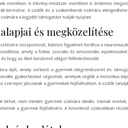
ek esetében. A Dévény-módszer esetében is érdemes megvizsgá
vák keresése. A szülők és a szakemberek számára elengedhetet
 számára a legjobb támogatást tudják nyújtani.
lapjai és megközelítése
ésére összpontosít, különös figyelmet fordítva a neuromuszkulár
özelítése, amely a fizikai, szociális és emocionális aspektusok
és hogy az őket körülvevő világot felfedezhessék.
a épít, amely serkenti a gyermek idegrendszerét és támogatj
speciális gyakorlatokat végeznek, amelyek segítik a motorikus k
ontos szerepet játszanak a gyermekek fejlődésében. A szülők tan
l bírhat, nem minden gyermek számára ideális. Vannak esetek,
 lehetnek a gyermek fejlődésére. A következő szekciókban rész