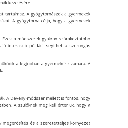
émák kezelésére.
kat tartalmaz. A gyógytornászok a gyermekek
mákat. A gyógytorna célja, hogy a gyermekek
pia. Ezek a módszerek gyakran szórakoztatóbb
aló interakció például segíthet a szorongás
 működik a legjobban a gyermekük számára. A
k.
ják. A Dévény-módszer mellett is fontos, hogy
tben. A szülőknek meg kell érteniük, hogy a
ív megerősítés és a szeretetteljes környezet