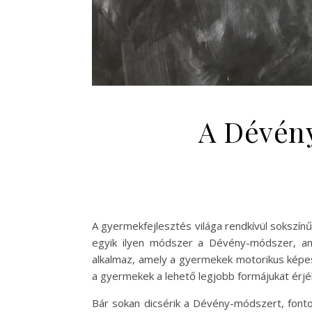
A Dévény
A gyermekfejlesztés világa rendkívül sokszí
egyik ilyen módszer a Dévény-módszer, am
alkalmaz, amely a gyermekek motorikus képes
a gyermekek a lehető legjobb formájukat érjé
Bár sokan dicsérik a Dévény-módszert, fontos