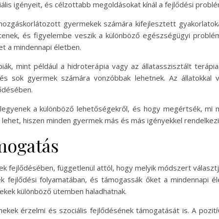
lis igényeit, és célzottabb megoldásokat kínál a fejlődési probl
 mozgáskorlátozott gyermekek számára kifejlesztett gyakorlato
tenek, és figyelembe veszik a különböző egészségügyi problé
t a mindennapi életben.
piák, mint például a hidroterápia vagy az állatasszisztált terá
 és sok gyermek számára vonzóbbak lehetnek. Az állatokkal v
lődésében.
 legyenek a különböző lehetőségekről, és hogy megértsék, mi
lehet, hiszen minden gyermek más és más igényekkel rendelkezi
ámogatás
 fejlődésében, függetlenül attól, hogy melyik módszert választ
k fejlődési folyamatában, és támogassák őket a mindennapi éle
rmekek különböző ütemben haladhatnak.
ekek érzelmi és szociális fejlődésének támogatását is. A pozit