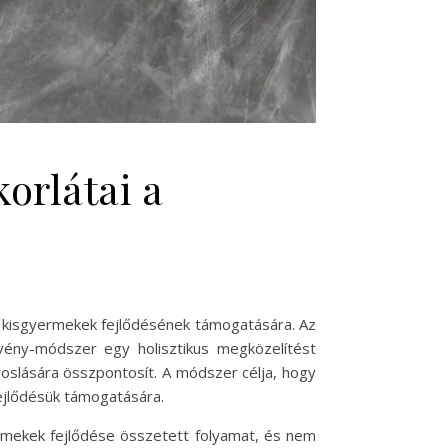
orlátai a
a kisgyermekek fejlődésének támogatására. Az
ény-módszer egy holisztikus megközelítést
oslására összpontosít. A módszer célja, hogy
fejlődésük támogatására.
yermekek fejlődése összetett folyamat, és nem