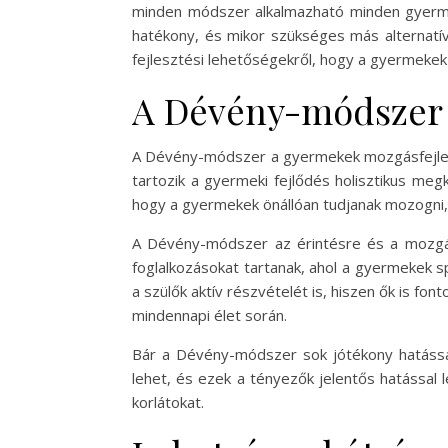
minden módszer alkalmazható minden gyerm
hatékony, és mikor szükséges más alternatí
fejlesztési lehetőségekről, hogy a gyermekek
A Dévény-módszer a
A Dévény-módszer a gyermekek mozgásfejleszt
tartozik a gyermeki fejlődés holisztikus megk
hogy a gyermekek önállóan tudjanak mozogni, 
A Dévény-módszer az érintésre és a mozgásr
foglalkozásokat tartanak, ahol a gyermekek 
a szülők aktív részvételét is, hiszen ők is f
mindennapi élet során.
Bár a Dévény-módszer sok jótékony hatássa
lehet, és ezek a tényezők jelentős hatással
korlátokat.