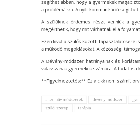
segíthet abban, hogy a gyermekek magabiztos
a problémáikra. A nyílt kommunikáció segíthe
A szülőknek érdemes részt venniük a gyer
megérthetik, hogy mit várhatnak el a folyama
Ezen kívül a szülők közötti tapasztalatcsere 
a működő megoldásokat. A közösségi támogatás
A Dévény-módszer hátrányainak és korlátain
válasszanak gyermekük számára. A tudatos dö
**Figyelmeztetés:** Ez a cikk nem számít orv
alternatív módszerek
dévény-módszer
gyer
szülői szerep
terápia