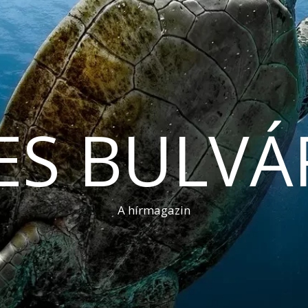
ES BULVÁ
A hírmagazin