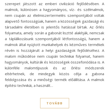
szerepet játszott az emberi civilizáció fejlődésében. A
malmok, különösen a hagyományos, víz- és szélmalmok,
nem csupán az élelmiszertermelés szempontjából voltak
alapvető fontosságúak, hanem a közösségek gazdasági és
társadalmi életében is jelentős hatással bírtak. Az őrlés
folyamata, amely során a gabonát lisztté alakítják, nemcsak
a táplálkozásunk szempontjából létfontosságú, hanem a
malmok által nyújtott munkahelyek és kézműves termékek
révén is hozzájárult a helyi gazdaságok fejlődéséhez. A
malom működése nem csupán technikai folyamat, hanem
hagyományok, kultúrák és közösségek összefonódása is. A
különféle malomtípusok és az őrlési módszerek
eltérhetnek, de mindegyik közös célja a gabona
feldolgozása és a minőségi termék előállítása. A malmok
építési technikái, a használt…
TOVÁBB