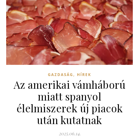
,
GAZDASÁG
HÍREK
Az amerikai vámháború
miatt spanyol
élelmiszerek új piacok
után kutatnak
2025.06.14.