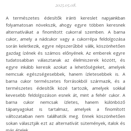
2025.05.08.
A természetes édesítők iránti kereslet napjainkban
folyamatosan növekszik, ahogy egyre többen keresnek
alternatívákat a finomított cukorral szemben. A barna
cukor, amely a nádcukor vagy a cukorrépa feldolgozása
során keletkezik, egyre népszerűbbé válik, köszönhetően
gazdag ízének és számos előnyének. Az emberek egyre
tudatosabban választanak az élelmiszerek között, és
egyre inkább keresik azokat a lehetőségeket, amelyek
nemcsak egészségesebbek, hanem ízletesebbek is. A
barna cukor természetes forrásokból származik, és a
természetes édesítők közé tartozik, amelyek sokkal
kevesebb feldolgozáson esnek át, mint a fehér cukor. A
barna cukor nemcsak ízletes, hanem különböző
tápanyagokat is tartalmaz, amelyek a finomított
változataiban nem találhatók meg. Ennek köszönhetően
sokan választják ezt az alternatívát sütemények, italok és
más ételek…