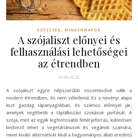
,
EGÉSZSÉG
MINDENNAPOK
A szójaliszt előnyei és
felhasználási lehetőségei
az étrendben
2026.01.22.
A szójaliszt egyre népszerűbb összetevővé válik a
modern étrendben, és nem véletlenül. Ez a növényi alapú
liszt gazdag tápanyagokban, és számos előnnyel jár,
amelyek segíthetik a táplálkozási szokások javítását. A
szója, mint az egyik legfontosabb fehérjeforrás, különösen
kedvező lehet a vegetáriánusok és vegánok számára,
mivel kiváló alternatívát kínál a hagyományos állati eredetű