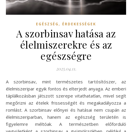
,
EGÉSZSÉG
ÉRDEKESSÉGEK
A szorbinsav hatása az
élelmiszerekre és az
egészségre
2025.04.11.
A szorbinsav, mint természetes tartósítószer, az
élelmiszeripar egyik fontos és elterjedt anyaga. Az emberi
táplálkozásban játszott szerepe vitathatatlan, mivel segít
megőrizni az ételek frissességét és megakadályozza a
romlást. A szorbinsav előnyei és hatásai nem csupán az
élelmiszeriparban, hanem az egészség területén is
figyelemre méltóak. A természetben előforduló
vegyületként a szorbinsav a gyümölcsökben, például a