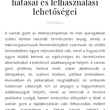
hatásai és felhasználási
lehetőségei
2025.04.13.
A xantán gumi az élelmiszeriparban és más iparágakban
széles körben használt természetes anyag, amely a
mikroorganizmusok fermentációjából származik. Az utóbbi
évtizedekben egyre népszerűbbé vált, mivel a fogyasztók
egyre inkább keresik az egészséges és természetes
alternatívákat a különböző adalékanyagok helyett. A xantán
gumi jótékony hatásai miatt sokan alkalmazzák a
diétájukban, és számos ételben, például öntetekben,
levesekben és pékárukban megtalálható. Az emberek
tudatosan választják ezt az anyagot a hagyományos
adalékanyagok helyett, mivel az nemcsak a textúra
javítására szolgál, hanem emésztési előnyöket is kínál. A
xantán gumi a táplálkozásban való felhasználás mellett
egyéb iparágakban is helyet kapott, például a