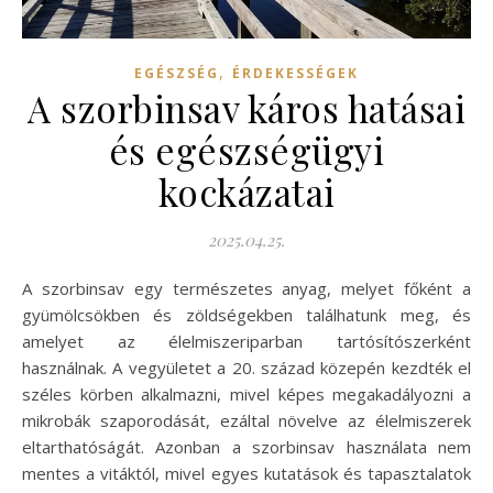
,
EGÉSZSÉG
ÉRDEKESSÉGEK
A szorbinsav káros hatásai
és egészségügyi
kockázatai
2025.04.25.
A szorbinsav egy természetes anyag, melyet főként a
gyümölcsökben és zöldségekben találhatunk meg, és
amelyet az élelmiszeriparban tartósítószerként
használnak. A vegyületet a 20. század közepén kezdték el
széles körben alkalmazni, mivel képes megakadályozni a
mikrobák szaporodását, ezáltal növelve az élelmiszerek
eltarthatóságát. Azonban a szorbinsav használata nem
mentes a vitáktól, mivel egyes kutatások és tapasztalatok