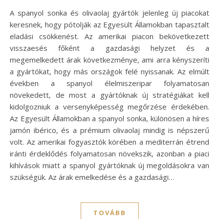
A spanyol sonka és olivaolaj gyártók jelenleg új piacokat
keresnek, hogy pótolják az Egyesült Államokban tapasztalt
eladási csökkenést. Az amerikai piacon bekövetkezett
visszaesés főként a gazdasági helyzet és a
megemelkedett árak következménye, ami arra kényszeríti
a gyártókat, hogy más országok felé nyissanak. Az elmúlt
években a spanyol élelmiszeripar folyamatosan
növekedett, de most a gyártóknak új stratégiákat kell
kidolgozniuk a versenyképesség megőrzése érdekében.
Az Egyesült Államokban a spanyol sonka, különösen a híres
jamón ibérico, és a prémium olivaolaj mindig is népszerű
volt. Az amerikai fogyasztók körében a mediterrán étrend
iránti érdeklődés folyamatosan növekszik, azonban a piaci
kihívások miatt a spanyol gyártóknak új megoldásokra van
szükségük. Az árak emelkedése és a gazdasági…
TOVÁBB