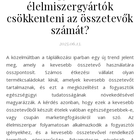
élelmiszergyártók
csökkenteni az összetevők
számát?
2025.06.13.
A közelmúltban a táplálkozási iparban egy új trend jelent
meg, amely a kevesebb összetevő használatára
összpontosít. Számos étkezési vállalat olyan
termékcsaládokat kínál, amelyek kevesebb összetevőt
tartalmaznak, és ezt a megközelítést a fogyasztók
egészségügyi tudatosságának növekedésével
magyarázzák. A kérdés azonban, hogy ezek a kevesebb
összetevőből készült ételek valóban egészségesebbek-e,
vagy csupán marketingfogásokról van szó. Az
élelmiszeripar folyamatosan alkalmazkodik a fogyasztói
igényekhez, és a kevesebb összetevővel rendelkező
termékek népszerűsége folyamatosan növekszik. A