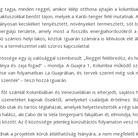
 tagja, minden reggel, amikor kilép otthona ajtaján a kolumbia
a kaktuszokkal benőtt tájon, melyek a Karib-tenger felé mutatna
ányosan kecskéket tenyésztett, növényeket termesztett, sót bá
ergiájú területe, amely most a fosszilis energiahordozókról 
ó számos helyi lakos, köztük Iguarán számára is kihívások elé á
s a természettel való szoros kapcsolattal.
zössége egy új valósággal szembesült. „Reggel felébredsz, és hir
tványa és zaja fogad” – mondja. A Guajira 1, Kolumbia működő 
tése van folyamatban La Guajirában, és tervek szerint még sok m
 szentek” – teszi hozzá Iguarán.
főt számlál Kolumbiában és Venezuelában is elterjedt, sajátos 
l üzeneteket kapnak őseiktől, amelyeket családjuk értelmez. Bá
 jobb utak és tartós téglaházak, amelyek helyettesítették a régi 
alász, aki Cabo de la Vela tengerparti falujában él, elmondja, 
között. Az ő közössége jelenleg konzultációs folyamaton vesz r
ak a projektek körüli átláthatóság hiányára, a nem megfelelő ká