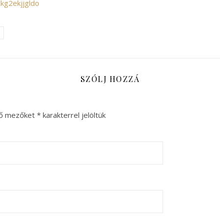
kg2ekjjgldo
SZÓLJ HOZZÁ
ző mezőket
*
karakterrel jelöltük