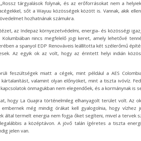
 „Rossz tárgyalások folynak, és az erőforrásokat nem a helyiek
cégekkel, sőt a Wayuu közösségek között is. Vannak, akik ellen
 jövedelmet hozhatnának számukra.
ntézet, az Indepaz környezetvédelmi, energia- és közösségi igaz
n Kolumbiában nincs megfelelő jogi keret, amely lehetővé tenné
ében a spanyol EDP Renováveis leállította két szélerőmű építési
sek. Az egyik ok az volt, hogy az érintett helyi indián közö
örüli feszültségek miatt a cégek, mint például a AES Colombia
kártalanítást, valamint olyan előnyöket, mint a tiszta ivóvíz. 
 kapcsolatok önmagukban nem elegendőek, és a kormánynak is seg
at, hogy La Guajira történelmileg elhanyagolt terület volt. Az
 embernek még mindig órákat kell gyalogolnia, hogy vízhez ju
 által termelt energia nem fogja őket segíteni, mivel a tervek s
, legalábbis a középtávon. A jövő talán ígéretes a tiszta en
ig jelen van.