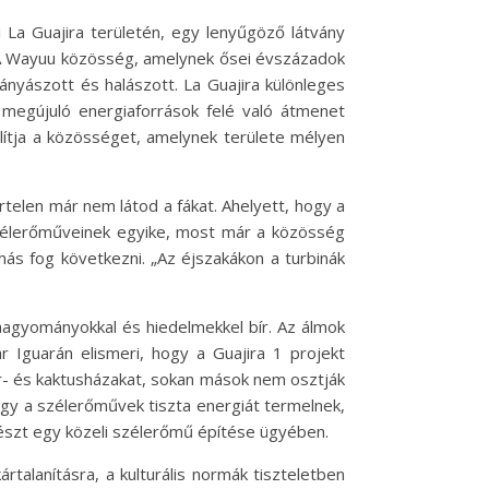
i La Guajira területén, egy lenyűgöző látvány
k. A Wayuu közösség, amelynek ősei évszázadok
nyászott és halászott. La Guajira különleges
a megújuló energiaforrások felé való átmenet
llítja a közösséget, amelynek területe mélyen
telen már nem látod a fákat. Ahelyett, hogy a
szélerőműveinek egyike, most már a közösség
ás fog következni. „Az éjszakákon a turbinák
hagyományokkal és hiedelmekkel bír. Az álmok
r Iguarán elismeri, hogy a Guajira 1 projekt
sár- és kaktusházakat, sokan mások nem osztják
hogy a szélerőművek tiszta energiát termelnek,
észt egy közeli szélerőmű építése ügyében.
rtalanításra, a kulturális normák tiszteletben