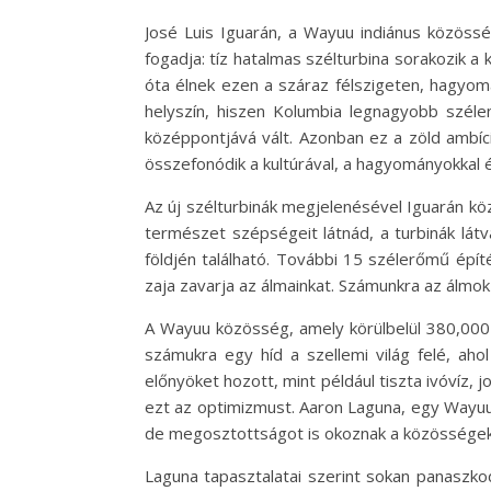
José Luis Iguarán, a Wayuu indiánus közösség
fogadja: tíz hatalmas szélturbina sorakozik 
óta élnek ezen a száraz félszigeten, hagyom
helyszín, hiszen Kolumbia legnagyobb szélen
középpontjává vált. Azonban ez a zöld ambíci
összefonódik a kultúrával, a hagyományokkal é
Az új szélturbinák megjelenésével Iguarán kö
természet szépségeit látnád, a turbinák lá
földjén található. További 15 szélerőmű épí
zaja zavarja az álmainkat. Számunkra az álmok
A Wayuu közösség, amely körülbelül 380,000 
számukra egy híd a szellemi világ felé, aho
előnyöket hozott, mint például tiszta ivóvíz,
ezt az optimizmust. Aaron Laguna, egy Wayuu h
de megosztottságot is okoznak a közösségek 
Laguna tapasztalatai szerint sokan panaszkodn