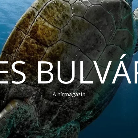
ES BULVÁ
A hírmagazin