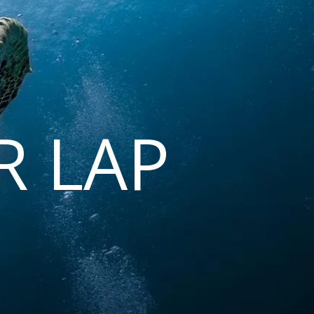
R LAP