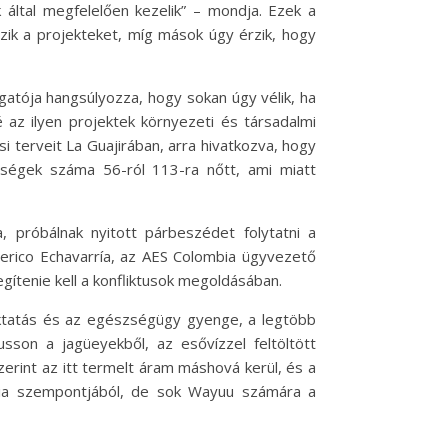
 által megfelelően kezelik” – mondja. Ezek a
zik a projekteket, míg mások úgy érzik, hogy
gatója hangsúlyozza, hogy sokan úgy vélik, ha
 az ilyen projektek környezeti és társadalmi
 terveit La Guajirában, arra hivatkozva, hogy
sségek száma 56-ról 113-ra nőtt, ami miatt
, próbálnak nyitott párbeszédet folytatni a
Federico Echavarría, az AES Colombia ügyvezető
ítenie kell a konfliktusok megoldásában.
 oktatás és az egészségügy gyenge, a legtöbb
sson a jagüeyekből, az esővízzel feltöltött
zerint az itt termelt áram máshová kerül, és a
ergia szempontjából, de sok Wayuu számára a