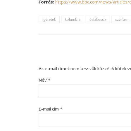
Forrás:
https://www.bbc.com/news/articles/c
ígéretek
kolumbia
őslakosok
szélfarm
Az e-mail címet nem tesszük közzé.
A kötele
Név
*
E-mail cím
*