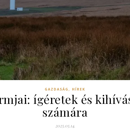
,
GAZDASÁG
HÍREK
mjai: ígéretek és kihív
számára
2025.05.14.