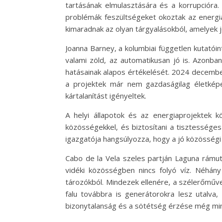
tartásának elmulasztására és a korrupcióra.
problémák feszültségeket okoztak az energia
kimaradnak az olyan tárgyalásokból, amelyek
Joanna Barney, a kolumbiai független kutatói
valami zöld, az automatikusan jó is. Azonba
hatásainak alapos értékelését. 2024 december
a projektek már nem gazdaságilag életképe
kártalanítást igényeltek.
A helyi állapotok és az energiaprojektek k
közösségekkel, és biztosítani a tisztességes 
igazgatója hangsúlyozza, hogy a jó közösségi
Cabo de la Vela szeles partján Laguna rámut
vidéki közösségben nincs folyó víz. Néhány
tározókból. Mindezek ellenére, a szélerőművek
falu továbbra is generátorokra lesz utalva
bizonytalanság és a sötétség érzése még mind