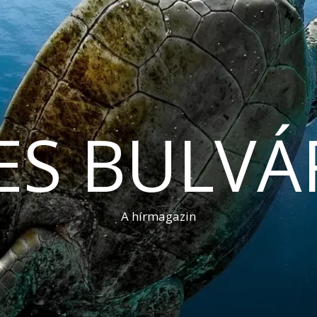
ES BULVÁ
A hírmagazin