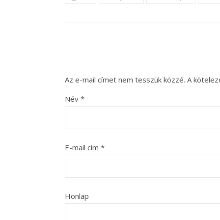
Az e-mail címet nem tesszük közzé.
A kötele
Név
*
E-mail cím
*
Honlap