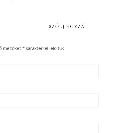
SZÓLJ HOZZÁ
ző mezőket
*
karakterrel jelöltük