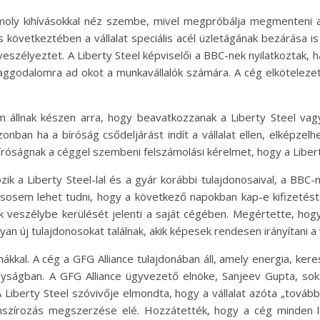
, komoly kihívásokkal néz szembe, mivel megpróbálja megmenteni 
és következtében a vállalat speciális acél üzletágának bezárása 
eszélyeztet. A Liberty Steel képviselői a BBC-nek nyilatkoztak, h
 aggodalomra ad okot a munkavállalók számára. A cég elköteleze
m állnak készen arra, hogy beavatkozzanak a Liberty Steel vag
nban ha a bíróság csődeljárást indít a vállalat ellen, elképzelh
íróságnak a céggel szembeni felszámolási kérelmet, hogy a Liber
zik a Liberty Steel-lal és a gyár korábbi tulajdonosaival, a BB
 sosem lehet tudni, hogy a következő napokban kap-e kifizetést.
yek veszélybe kerülését jelenti a saját cégében. Megértette, h
yan új tulajdonosokat találnak, akik képesek rendesen irányítani a v
ákkal. A cég a GFG Alliance tulajdonában áll, amely energia, ker
yságban. A GFG Alliance ügyvezető elnöke, Sanjeev Gupta, sok k
A Liberty Steel szóvivője elmondta, hogy a vállalat azóta „tová
finanszírozás megszerzése elé. Hozzátették, hogy a cég minden 