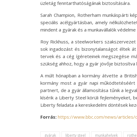
üzletág fenntarthatóságának biztosítására.
Sarah Champion, Rotherham munkáspárti képvi
speciális acélgyártásban, amely nélkülözhet
mindent a gyárak és a munkavállalók védelm
Roy Rickhuss, a steelworkers szakszervezet fő
sok ingadozást és bizonytalanságot éltek á
tervek és a cég ígéreteinek megszegése már 
szükség ahhoz, hogy a gyár jövője biztosítva 
A múlt hónapban a kormány átvette a British
kormány most a gyár napi működtetéséért f
partnert, de a gyár államosítása tűnik a leg
kísérik a Liberty Steel körüli fejleményeket
Liberty feladata a kereskedelmi döntések keze
Forrás:
https://www.bbc.com/news/articles
gyárak
liberty steel
munkahelyek
roth