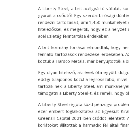
A Liberty Steel, a brit acélgyártó vállalat
gyárait a csődtől. Egy szerdai bírósági dönt
rendezni tartozásait, ami 1,450 munkahelyet v
hitelezőkkel, és megértik, hogy ez a helyzet
acél üzletág fenntartása érdekében.
A brit kormány forrásai elmondták, hogy ne
fennálló tartozások rendezése érdekében. Azo
köztük a Harsco Metals, már benyújtották a b
Egy olyan hitelező, aki évek óta együtt dolgo
eddigi tulajdonos közül a legrosszabb, mivel
tartozik neki a Liberty Steel, ami munkahel
támogatni a Liberty Steel-t, és reméli, hogy ol
A Liberty Steel régóta küzd pénzügyi problém
ezer embert foglalkoztatva az Egyesült Királ
Greensill Capital 2021-ben csődöt jelentett. 
korlátokat állítottak a harmadik fél általi 