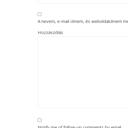
A nevem, e-mail címem, és weboldalcímem m
Hozzászólás
Notify me of follow-up comments by email.