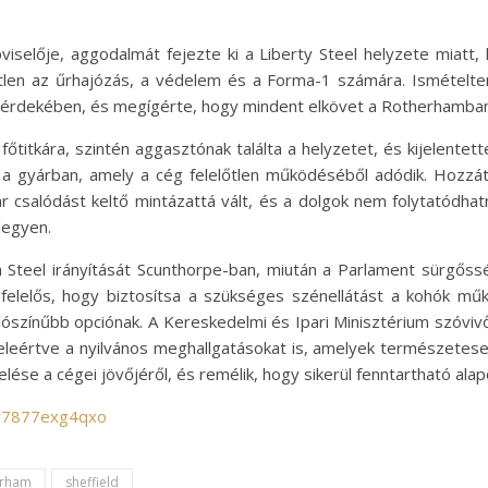
selője, aggodalmát fejezte ki a Liberty Steel helyzete miatt,
etlen az űrhajózás, a védelem és a Forma-1 számára. Ismételt
e érdekében, és megígérte, hogy mindent elkövet a Rotherhamba
titkára, szintén aggasztónak találta a helyzetet, és kijelentet
t a gyárban, amely a cég felelőtlen működéséből adódik. Hozzá
csalódást keltő mintázattá vált, és a dolgok nem folytatódhatna
legyen.
 Steel irányítását Scunthorpe-ban, miután a Parlament sürgőss
elelős, hogy biztosítsa a szükséges szénellátást a kohók mű
valószínűbb opciónak. A Kereskedelmi és Ipari Minisztérium szóv
, beleértve a nyilvános meghallgatásokat is, amelyek természete
lése a cégei jövőjéről, és remélik, hogy sikerül fenntartható ala
/c7877exg4qxo
erham
sheffield