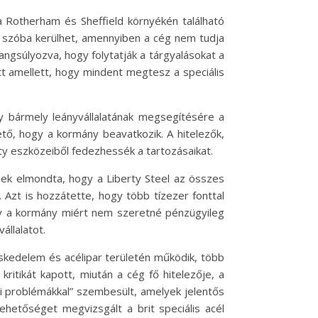
a Rotherham és Sheffield környékén található
is szóba kerülhet, amennyiben a cég nem tudja
angsúlyozva, hogy folytatják a tárgyalásokat a
tt amellett, hogy mindent megtesz a speciális
y bármely leányvállalatának megsegítésére a
ető, hogy a kormány beavatkozik. A hitelezők,
ty eszközeiből fedezhessék a tartozásaikat.
C-nek elmondta, hogy a Liberty Steel az összes
 Azt is hozzátette, hogy több tízezer fonttal
ogy a kormány miért nem szeretné pénzügyileg
állalatot.
eskedelem és acélipar területén működik, több
ritikát kapott, miután a cég fő hitelezője, a
bbi problémákkal” szembesült, amelyek jelentős
lehetőséget megvizsgált a brit speciális acél