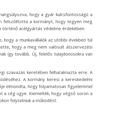
 hangsúlyozva, hogy a gyár kulcsfontosságú a
en felszólította a kormányt, hogy tegyen meg
n történő acélgyártás védelme érdekében.
te, hogy a munkavállalók az utóbbi években túl
tette, hogy a meg nem valósult átszervezési
k így tovább. Új, felelős tulajdonosokra van
égi szavazás keretében felhatalmazta erre. A
ködéséhez. A kormány keresi a kereskedelmi
ivője elmondta, hogy folyamatosan figyelemmel
sen a cég ügye. Kiemelték, hogy végső soron a
pokon folytatniuk a működést.