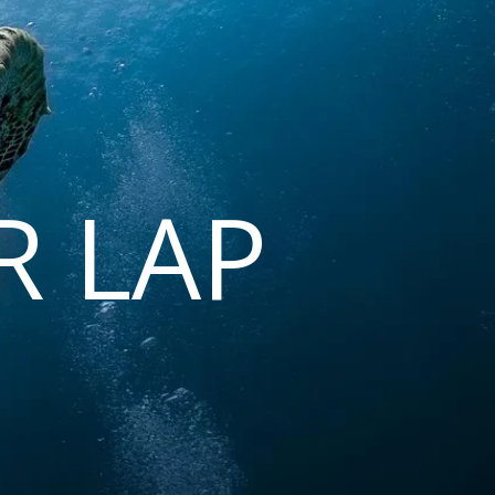
R LAP