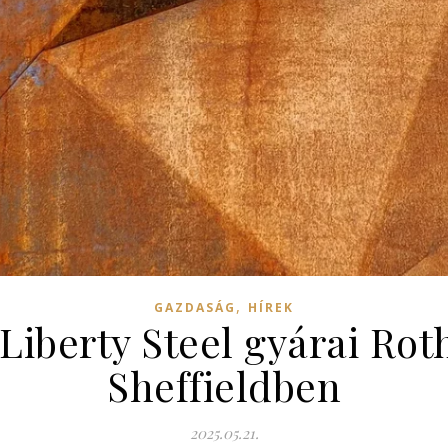
,
GAZDASÁG
HÍREK
 Liberty Steel gyárai Ro
Sheffieldben
2025.05.21.