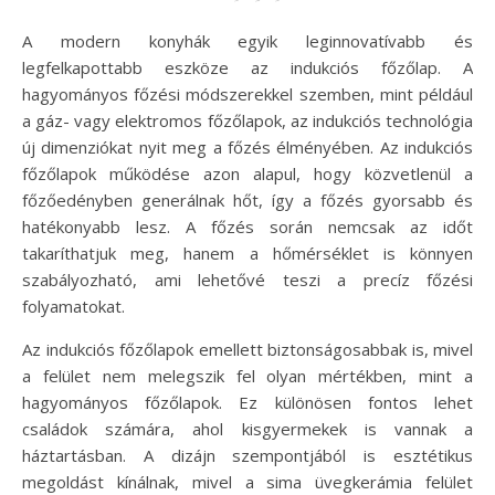
A modern konyhák egyik leginnovatívabb és
legfelkapottabb eszköze az indukciós főzőlap. A
hagyományos főzési módszerekkel szemben, mint például
a gáz- vagy elektromos főzőlapok, az indukciós technológia
új dimenziókat nyit meg a főzés élményében. Az indukciós
főzőlapok működése azon alapul, hogy közvetlenül a
főzőedényben generálnak hőt, így a főzés gyorsabb és
hatékonyabb lesz. A főzés során nemcsak az időt
takaríthatjuk meg, hanem a hőmérséklet is könnyen
szabályozható, ami lehetővé teszi a precíz főzési
folyamatokat.
Az indukciós főzőlapok emellett biztonságosabbak is, mivel
a felület nem melegszik fel olyan mértékben, mint a
hagyományos főzőlapok. Ez különösen fontos lehet
családok számára, ahol kisgyermekek is vannak a
háztartásban. A dizájn szempontjából is esztétikus
megoldást kínálnak, mivel a sima üvegkerámia felület