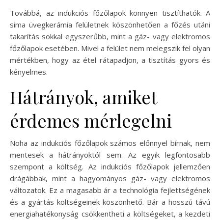
Továbbá, az indukciós főzőlapok könnyen tisztíthatók. A
sima üvegkerámia felületnek köszönhetően a főzés utáni
takarítás sokkal egyszerűbb, mint a gáz- vagy elektromos
főzőlapok esetében. Mivel a felület nem melegszik fel olyan
mértékben, hogy az étel rátapadjon, a tisztítás gyors és
kényelmes.
Hátrányok, amiket
érdemes mérlegelni
Noha az indukciós főzőlapok számos előnnyel bírnak, nem
mentesek a hátrányoktól sem. Az egyik legfontosabb
szempont a költség. Az indukciós főzőlapok jellemzően
drágábbak, mint a hagyományos gáz- vagy elektromos
változatok. Ez a magasabb ár a technológia fejlettségének
és a gyártás költségeinek köszönhető. Bár a hosszú távú
energiahatékonyság csökkentheti a költségeket, a kezdeti