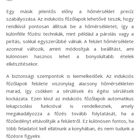
Egy másik jelentős előny a hőmérséklet precíz
szabályozása. Az indukciós főzőlapok lehetővé teszik, hogy
rendkívül pontosan állítsuk be a hőmérsékletet, így a
különféle főzési technikák, mint például a párolás vagy a
pirítás, sokkal egyszerűbbé válnak. A felület hőmérséklete
azonnal változik, amint módosítjuk a beállítást, ami
különösen hasznos lehet a bonyolultabb ételek
elkészítésekor.
A biztonsági szempontok is kiemelkedőek. Az indukciós
főzőlapok felülete viszonylag alacsony hőmérsékleten
marad, így csökken a sérülések és égési sérülések
kockázata. Ezen kívül az indukciós főzőlapok automatikus
lekapcsolási funkcióval is rendelkeznek, amely
megakadályozza a főzés tovább folytatását, ha a
főzőedényt eltávolítják a felületről. Ez különösen fontos, ha
több feladatot kell ellátnunk a konyhában, és nem tudunk a
főzésre figyelni.