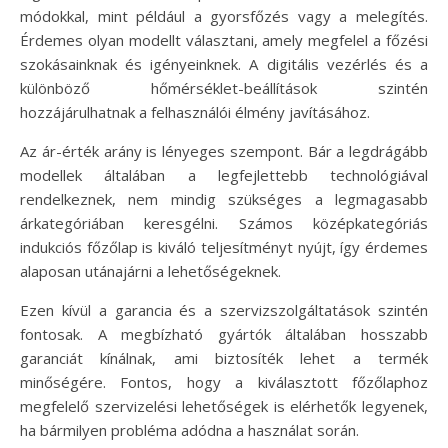
módokkal, mint például a gyorsfőzés vagy a melegítés.
Érdemes olyan modellt választani, amely megfelel a főzési
szokásainknak és igényeinknek. A digitális vezérlés és a
különböző hőmérséklet-beállítások szintén
hozzájárulhatnak a felhasználói élmény javításához.
Az ár-érték arány is lényeges szempont. Bár a legdrágább
modellek általában a legfejlettebb technológiával
rendelkeznek, nem mindig szükséges a legmagasabb
árkategóriában keresgélni. Számos középkategóriás
indukciós főzőlap is kiváló teljesítményt nyújt, így érdemes
alaposan utánajárni a lehetőségeknek.
Ezen kívül a garancia és a szervizszolgáltatások szintén
fontosak. A megbízható gyártók általában hosszabb
garanciát kínálnak, ami biztosíték lehet a termék
minőségére. Fontos, hogy a kiválasztott főzőlaphoz
megfelelő szervizelési lehetőségek is elérhetők legyenek,
ha bármilyen probléma adódna a használat során.