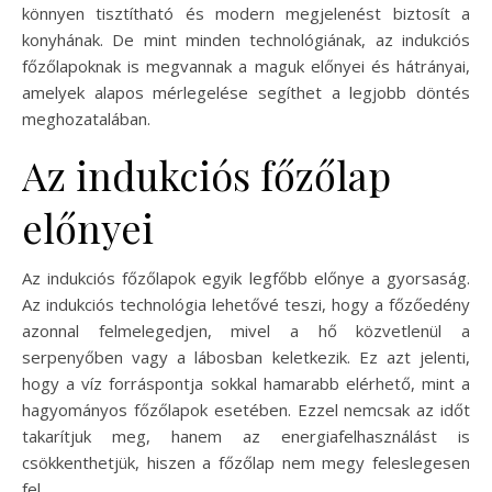
könnyen tisztítható és modern megjelenést biztosít a
konyhának. De mint minden technológiának, az indukciós
főzőlapoknak is megvannak a maguk előnyei és hátrányai,
amelyek alapos mérlegelése segíthet a legjobb döntés
meghozatalában.
Az indukciós főzőlap
előnyei
Az indukciós főzőlapok egyik legfőbb előnye a gyorsaság.
Az indukciós technológia lehetővé teszi, hogy a főzőedény
azonnal felmelegedjen, mivel a hő közvetlenül a
serpenyőben vagy a lábosban keletkezik. Ez azt jelenti,
hogy a víz forráspontja sokkal hamarabb elérhető, mint a
hagyományos főzőlapok esetében. Ezzel nemcsak az időt
takarítjuk meg, hanem az energiafelhasználást is
csökkenthetjük, hiszen a főzőlap nem megy feleslegesen
fel.