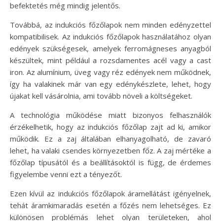
befektetés még mindig jelentős.
Továbbá, az indukciós főzőlapok nem minden edényzettel
kompatibilisek. Az indukciós főzőlapok használatához olyan
edények szükségesek, amelyek ferromágneses anyagból
készültek, mint például a rozsdamentes acél vagy a cast
iron. Az alumínium, üveg vagy réz edények nem működnek,
így ha valakinek már van egy edénykészlete, lehet, hogy
újakat kell vásárolnia, ami tovább növeli a költségeket.
A technológia működése miatt bizonyos felhasználók
érzékelhetik, hogy az indukciós főzőlap zajt ad ki, amikor
működik. Ez a zaj általában elhanyagolható, de zavaró
lehet, ha valaki csendes környezetben főz. A zaj mértéke a
főzőlap típusától és a beállításoktól is függ, de érdemes
figyelembe venni ezt a tényezőt.
Ezen kívül az indukciós főzőlapok áramellátást igényelnek,
tehát áramkimaradás esetén a főzés nem lehetséges. Ez
különösen problémás lehet olyan területeken, ahol