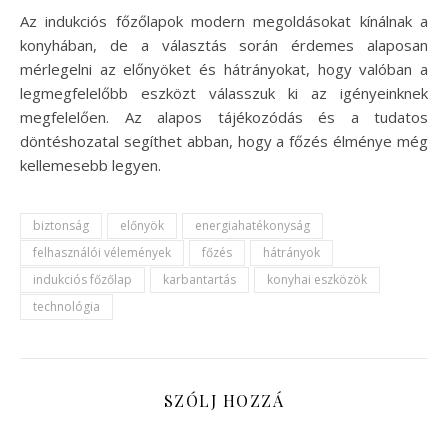
Az indukciós főzőlapok modern megoldásokat kínálnak a
konyhában, de a választás során érdemes alaposan
mérlegelni az előnyöket és hátrányokat, hogy valóban a
legmegfelelőbb eszközt válasszuk ki az igényeinknek
megfelelően. Az alapos tájékozódás és a tudatos
döntéshozatal segíthet abban, hogy a főzés élménye még
kellemesebb legyen.
biztonság
előnyök
energiahatékonyság
felhasználói vélemények
főzés
hátrányok
indukciós főzőlap
karbantartás
konyhai eszközök
technológia
SZÓLJ HOZZÁ