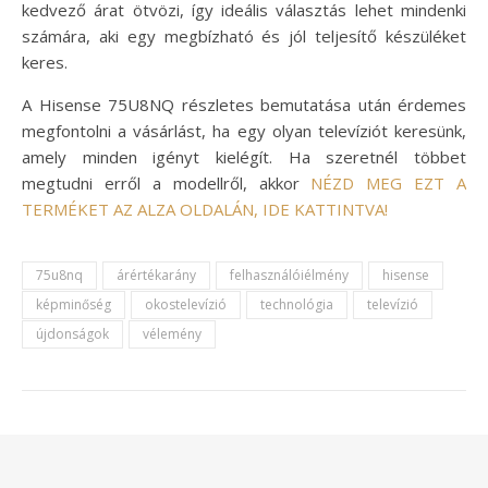
kedvező árat ötvözi, így ideális választás lehet mindenki
számára, aki egy megbízható és jól teljesítő készüléket
keres.
A Hisense 75U8NQ részletes bemutatása után érdemes
megfontolni a vásárlást, ha egy olyan televíziót keresünk,
amely minden igényt kielégít. Ha szeretnél többet
megtudni erről a modellről, akkor
NÉZD MEG EZT A
TERMÉKET AZ ALZA OLDALÁN, IDE KATTINTVA!
75u8nq
árértékarány
felhasználóiélmény
hisense
képminőség
okostelevízió
technológia
televízió
újdonságok
vélemény