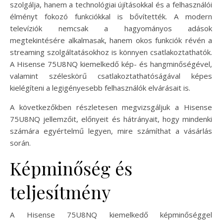
szolgálja, hanem a technológiai újításokkal és a felhasználói
élményt fokozó funkciókkal is bővítették. A modern
televíziók nemcsak a hagyományos adások
megtekintésére alkalmasak, hanem okos funkciók révén a
streaming szolgáltatásokhoz is könnyen csatlakoztathatók.
A Hisense 75U8NQ kiemelkedő kép- és hangminőségével,
valamint széleskörű csatlakoztathatóságával képes
kielégíteni a legigényesebb felhasználók elvárásait is.
A következőkben részletesen megvizsgáljuk a Hisense
75U8NQ jellemzőit, előnyeit és hátrányait, hogy mindenki
számára egyértelmű legyen, mire számíthat a vásárlás
során.
Képminőség és
teljesítmény
A Hisense 75U8NQ kiemelkedő képminőséggel