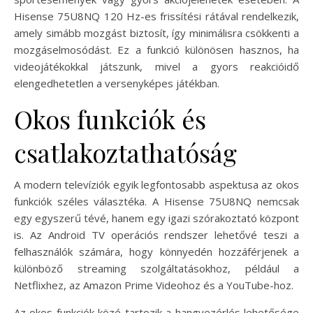
Hisense 75U8NQ 120 Hz-es frissítési rátával rendelkezik,
amely simább mozgást biztosít, így minimálisra csökkenti a
mozgáselmosódást. Ez a funkció különösen hasznos, ha
videojátékokkal játszunk, mivel a gyors reakcióidő
elengedhetetlen a versenyképes játékban.
Okos funkciók és
csatlakoztathatóság
A modern televíziók egyik legfontosabb aspektusa az okos
funkciók széles választéka. A Hisense 75U8NQ nemcsak
egy egyszerű tévé, hanem egy igazi szórakoztató központ
is. Az Android TV operációs rendszer lehetővé teszi a
felhasználók számára, hogy könnyedén hozzáférjenek a
különböző streaming szolgáltatásokhoz, például a
Netflixhez, az Amazon Prime Videohoz és a YouTube-hoz.
Az okos funkciók közé tartozik a hangvezérlés lehetősége