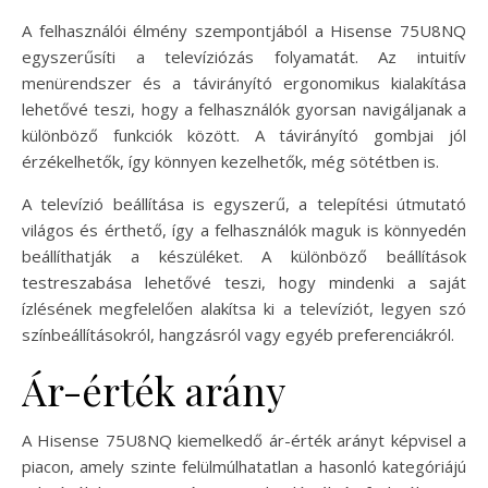
A felhasználói élmény szempontjából a Hisense 75U8NQ
egyszerűsíti a televíziózás folyamatát. Az intuitív
menürendszer és a távirányító ergonomikus kialakítása
lehetővé teszi, hogy a felhasználók gyorsan navigáljanak a
különböző funkciók között. A távirányító gombjai jól
érzékelhetők, így könnyen kezelhetők, még sötétben is.
A televízió beállítása is egyszerű, a telepítési útmutató
világos és érthető, így a felhasználók maguk is könnyedén
beállíthatják a készüléket. A különböző beállítások
testreszabása lehetővé teszi, hogy mindenki a saját
ízlésének megfelelően alakítsa ki a televíziót, legyen szó
színbeállításokról, hangzásról vagy egyéb preferenciákról.
Ár-érték arány
A Hisense 75U8NQ kiemelkedő ár-érték arányt képvisel a
piacon, amely szinte felülmúlhatatlan a hasonló kategóriájú