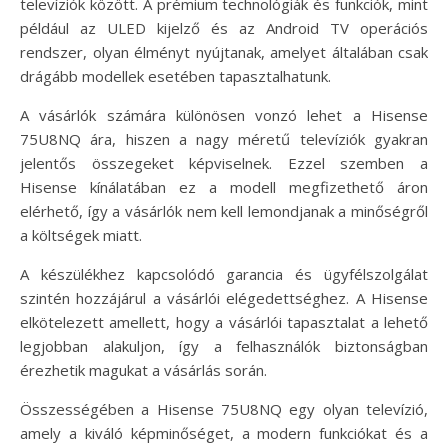
televíziók között. A prémium technológiák és funkciók, mint
például az ULED kijelző és az Android TV operációs
rendszer, olyan élményt nyújtanak, amelyet általában csak
drágább modellek esetében tapasztalhatunk.
A vásárlók számára különösen vonzó lehet a Hisense
75U8NQ ára, hiszen a nagy méretű televíziók gyakran
jelentős összegeket képviselnek. Ezzel szemben a
Hisense kínálatában ez a modell megfizethető áron
elérhető, így a vásárlók nem kell lemondjanak a minőségről
a költségek miatt.
A készülékhez kapcsolódó garancia és ügyfélszolgálat
szintén hozzájárul a vásárlói elégedettséghez. A Hisense
elkötelezett amellett, hogy a vásárlói tapasztalat a lehető
legjobban alakuljon, így a felhasználók biztonságban
érezhetik magukat a vásárlás során.
Összességében a Hisense 75U8NQ egy olyan televízió,
amely a kiváló képminőséget, a modern funkciókat és a