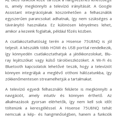
is, amely megkönnyíti a televízió irányítását. A Google
Assistant integrációjának köszönhetően a felhasználók
egyszerűen parancsokat adhatnak, így nem szükséges a
távirányító használata. Ez különösen kényelmes lehet,
amikor a kezeink foglaltak, például főzés közben.
A csatlakoztathatóság terén a Hisense 75U8NQ is jól
teljesít. A készülék több HDMI és USB porttal rendelkezik,
így könnyedén csatlakoztathatjuk a játékkonzolokat, Blu-
ray lejátszókat vagy külső tárolóeszközöket. A Wi-Fi és
Bluetooth kapcsolatok lehetővé teszik, hogy a televíziót
könnyen integráljuk a meglévő otthoni hálózatunkba, így
zökkenőmentesen streamelhetjük a tartalmakat.
A televízió egyedi felhasználói felülete is megkönnyíti a
navigációt, amely intuitív és könnyen érthető. Az
alkalmazások gyorsan elérhetők, így nem kell sok időt
töltenünk a keresgéléssel. A Hisense 75U8NQ tehát
nemcsak a kép- és hangminőségben, hanem a funkciók