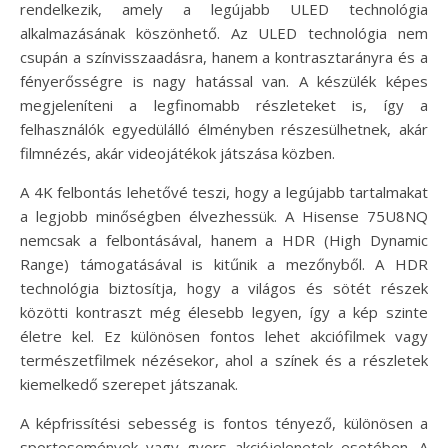
rendelkezik, amely a legújabb ULED technológia
alkalmazásának köszönhető. Az ULED technológia nem
csupán a színvisszaadásra, hanem a kontrasztarányra és a
fényerősségre is nagy hatással van. A készülék képes
megjeleníteni a legfinomabb részleteket is, így a
felhasználók egyedülálló élményben részesülhetnek, akár
filmnézés, akár videojátékok játszása közben.
A 4K felbontás lehetővé teszi, hogy a legújabb tartalmakat
a legjobb minőségben élvezhessük. A Hisense 75U8NQ
nemcsak a felbontásával, hanem a HDR (High Dynamic
Range) támogatásával is kitűnik a mezőnyből. A HDR
technológia biztosítja, hogy a világos és sötét részek
közötti kontraszt még élesebb legyen, így a kép szinte
életre kel. Ez különösen fontos lehet akciófilmek vagy
természetfilmek nézésekor, ahol a színek és a részletek
kiemelkedő szerepet játszanak.
A képfrissítési sebesség is fontos tényező, különösen a
sportesemények vagy gyors akciójelenetek esetében. A