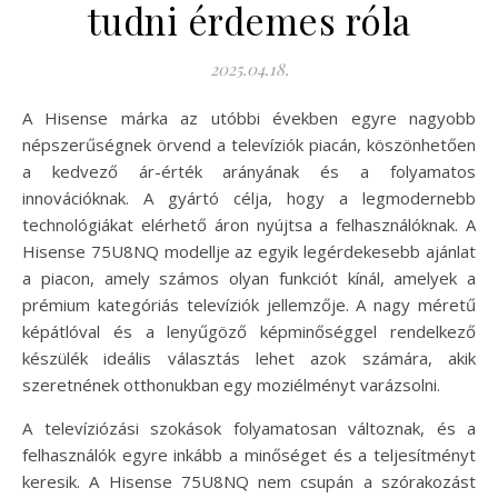
tudni érdemes róla
2025.04.18.
A Hisense márka az utóbbi években egyre nagyobb
népszerűségnek örvend a televíziók piacán, köszönhetően
a kedvező ár-érték arányának és a folyamatos
innovációknak. A gyártó célja, hogy a legmodernebb
technológiákat elérhető áron nyújtsa a felhasználóknak. A
Hisense 75U8NQ modellje az egyik legérdekesebb ajánlat
a piacon, amely számos olyan funkciót kínál, amelyek a
prémium kategóriás televíziók jellemzője. A nagy méretű
képátlóval és a lenyűgöző képminőséggel rendelkező
készülék ideális választás lehet azok számára, akik
szeretnének otthonukban egy moziélményt varázsolni.
A televíziózási szokások folyamatosan változnak, és a
felhasználók egyre inkább a minőséget és a teljesítményt
keresik. A Hisense 75U8NQ nem csupán a szórakozást