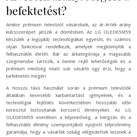
befektetést?
Amikor prémium televíziót vásárolunk, az ár-érték arány
kulcsszerepet játszik a döntésben. Az LG OLED65M59
készülék a legújabb technológiákat egyesíti, és számos
olyan funkcióval rendelkezik, amelyek megkönnyítik a
felhasználók életét. Bár az árkategóriája a magasabb
szegmensbe tartozik, a benne rejlő lehetőségek és a
prémium minőség miatt sok vásárló úgy érzi, hogy a
befektetés megéri.
A hosszú távú használat során a prémium televíziók
általában kevesebb karbantartást igényelnek, és a
technológiai fejlődés következtében hosszabb időn
keresztül biztosítanak korszerű élményeket. Az LG
OLED65M59 esetében a képminőség, a hangzás és a
felhasználói élmény szempontjából nyújtott teljesítmény
garantálja, hogy a vásárlók sokáig elégedettek lesznek a