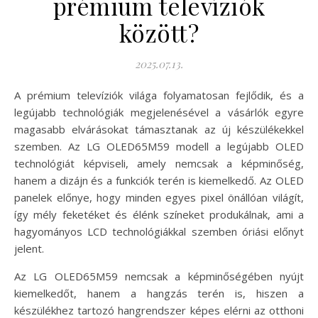
prémium televíziók
között?
2025.07.13.
A prémium televíziók világa folyamatosan fejlődik, és a
legújabb technológiák megjelenésével a vásárlók egyre
magasabb elvárásokat támasztanak az új készülékekkel
szemben. Az LG OLED65M59 modell a legújabb OLED
technológiát képviseli, amely nemcsak a képminőség,
hanem a dizájn és a funkciók terén is kiemelkedő. Az OLED
panelek előnye, hogy minden egyes pixel önállóan világít,
így mély feketéket és élénk színeket produkálnak, ami a
hagyományos LCD technológiákkal szemben óriási előnyt
jelent.
Az LG OLED65M59 nemcsak a képminőségében nyújt
kiemelkedőt, hanem a hangzás terén is, hiszen a
készülékhez tartozó hangrendszer képes elérni az otthoni