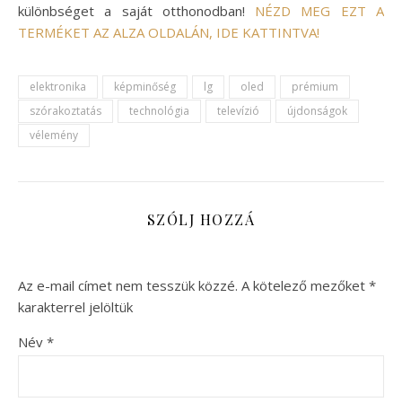
különbséget a saját otthonodban!
NÉZD MEG EZT A
TERMÉKET AZ ALZA OLDALÁN, IDE KATTINTVA!
elektronika
képminőség
lg
oled
prémium
szórakoztatás
technológia
televízió
újdonságok
vélemény
SZÓLJ HOZZÁ
Az e-mail címet nem tesszük közzé.
A kötelező mezőket
*
karakterrel jelöltük
Név
*