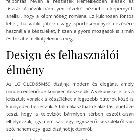
felbontás révén a részletek kiemelkedően élesek és
tiszták. A nézők bármilyen közelről nézhetik a képernyőt,
anélkül, hogy a képminőség romlana. Ez különösen fontos
lehet, ha valaki játékra vagy sportesemények nézésére
használja a készüléket, hiszen a gyors mozgások is simán
és torzítás nélkül jelennek meg.
Design és felhasználói
élmény
Az LG OLED65M59 dizájnja modern és elegáns, amely
minden enteriőrbe könnyen illeszkedik. A vékony keret és a
letisztult vonalak a készüléket a legszebb bútorok közé is
könnyedén beillesztik. A falra akasztható kialakítás lehetővé
teszi, hogy a televíziót bármilyen térben esztétikusan
elhelyezzük, így nemcsak egy egyszerű készülékről van
szó, hanem egy igazi dizájnobjektumról.