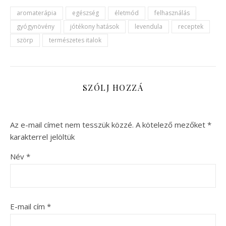
aromaterápia
egészség
életmód
felhasználás
gyógynövény
jótékony hatások
levendula
receptek
szörp
természetes italok
SZÓLJ HOZZÁ
Az e-mail címet nem tesszük közzé.
A kötelező mezőket
*
karakterrel jelöltük
Név
*
E-mail cím
*