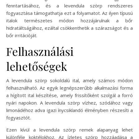
fenntartásához, és a levendula szörp rendszeres
fogyasztása támogathatja ezt a folyamatot. Az ilyen típusú
italok természetes módon hozzájárulnak a bőr
hidratáltságához, ezáltal csökkenthetik a szárazságot és a
bőr irritációját.
Felhasználási
lehetőségek
A levendula szörp sokoldalú ital, amely számos módon
felhasználható. Az egyik legnépszerűbb alkalmazási forma
a hígított ital készítése, amely frissítőként szolgál a forró
nyári napokon. A levendula szörp vízhez, szódához vagy
limonádéhoz adva igazi ínycsiklandó élményben részesíti a
fogyasztót.
Ezen kívül a levendula szörp remek alapanyag lehet
különféle koktélokhoz. Az ízletes szörp hozzáadása a