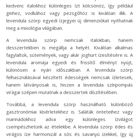
kedvenc italokhoz különleges ízt kölcsönöz, így például
ginhez, vodkához vagy pezsgőhöz is kiválóan illik. A
levendula szörp egyedi ízjegyei új dimenziókat nyithatnak
meg a mixológia világában.
A levendula szörp nemcsak italokban, hanem
desszertekben is megállja a helyét. Kiválóan alkalmas
fagylaltok, sütemények, vagy akár joghurt ízesítésére is. A
levendula aromája egyedi és frissítő élményt nyújt,
különösen a nyári időszakban. A levendula szörp
felhasználásával készített édességek nemcsak ízletesek,
hanem látványosak is, hiszen a levendula színpompás
virágai szépen mutatnak a desszertek díszítésében.
Továbbá, a levendula szörp használható különböző
gasztronómiai kísérletekhez is. Saláták önteteihez vagy
marinádokhoz adva egy különleges ízvilágot
csempészhetünk az ételekbe. A levendula szörp édes és
virágos íze harmonizál a sós és savanyú ízekkel, így új