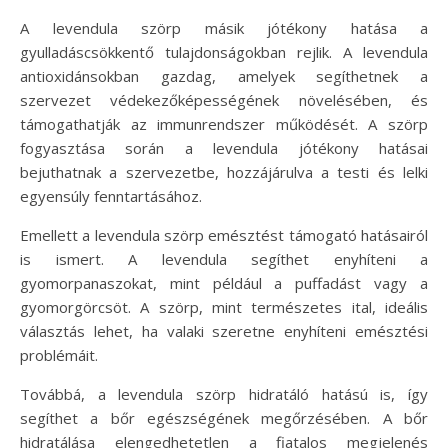
A levendula szörp másik jótékony hatása a
gyulladáscsökkentő tulajdonságokban rejlik. A levendula
antioxidánsokban gazdag, amelyek segíthetnek a
szervezet védekezőképességének növelésében, és
támogathatják az immunrendszer működését. A szörp
fogyasztása során a levendula jótékony hatásai
bejuthatnak a szervezetbe, hozzájárulva a testi és lelki
egyensúly fenntartásához.
Emellett a levendula szörp emésztést támogató hatásairól
is ismert. A levendula segíthet enyhíteni a
gyomorpanaszokat, mint például a puffadást vagy a
gyomorgörcsöt. A szörp, mint természetes ital, ideális
választás lehet, ha valaki szeretne enyhíteni emésztési
problémáit.
Továbbá, a levendula szörp hidratáló hatású is, így
segíthet a bőr egészségének megőrzésében. A bőr
hidratálása elengedhetetlen a fiatalos megjelenés