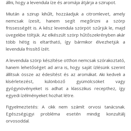
állni, hogy a levendula íze és aromája átjárja a szirupot.
Miután a szirup kihűlt, hozzáadjuk a citromlevet, amely
nemcsak ízesít, hanem segít megőrizni a szörp
frissességét is. A kész levendula szörpöt szűrjük le, majd
üvegekbe töltjük. Az elkészült szörp hűtőszekrényben akár
több hétig is eltartható, így bármikor élvezhetjük a
levendula frissítő ízét.
A levendula szörp készítése otthon nemcsak szórakoztató,
hanem lehetőséget ad arra is, hogy saját ízlésünk szerint
állítsuk össze az édesítést és az aromákat. Aki kedveli a
kísérletezést, különböző gyümölcsöket vagy
gyógynövényeket is adhat a klasszikus recepthez, így
egyedi ízélményeket hozhat létre.
Figyelmeztetés: A cikk nem számít orvosi tanácsnak.
Egészségügyi probléma esetén mindig konzultálj
orvosoddal.