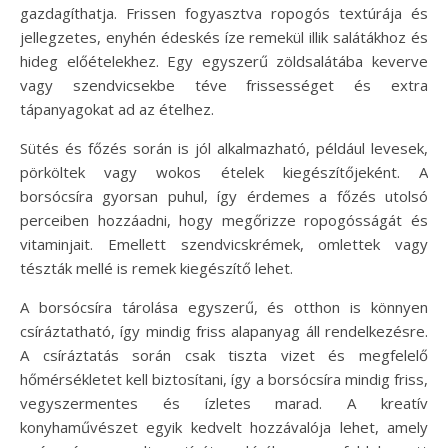
gazdagíthatja. Frissen fogyasztva ropogós textúrája és
jellegzetes, enyhén édeskés íze remekül illik salátákhoz és
hideg előételekhez. Egy egyszerű zöldsalátába keverve
vagy szendvicsekbe téve frissességet és extra
tápanyagokat ad az ételhez.
Sütés és főzés során is jól alkalmazható, például levesek,
pörköltek vagy wokos ételek kiegészítőjeként. A
borsócsíra gyorsan puhul, így érdemes a főzés utolsó
perceiben hozzáadni, hogy megőrizze ropogósságát és
vitaminjait. Emellett szendvicskrémek, omlettek vagy
tészták mellé is remek kiegészítő lehet.
A borsócsíra tárolása egyszerű, és otthon is könnyen
csíráztatható, így mindig friss alapanyag áll rendelkezésre.
A csíráztatás során csak tiszta vizet és megfelelő
hőmérsékletet kell biztosítani, így a borsócsíra mindig friss,
vegyszermentes és ízletes marad. A kreatív
konyhaművészet egyik kedvelt hozzávalója lehet, amely