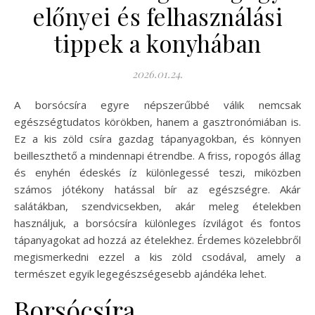
előnyei és felhasználási
tippek a konyhában
2026.01.24.
A borsócsíra egyre népszerűbbé válik nemcsak
egészségtudatos körökben, hanem a gasztronómiában is.
Ez a kis zöld csíra gazdag tápanyagokban, és könnyen
beilleszthető a mindennapi étrendbe. A friss, ropogós állag
és enyhén édeskés íz különlegessé teszi, miközben
számos jótékony hatással bír az egészségre. Akár
salátákban, szendvicsekben, akár meleg ételekben
használjuk, a borsócsíra különleges ízvilágot és fontos
tápanyagokat ad hozzá az ételekhez. Érdemes közelebbről
megismerkedni ezzel a kis zöld csodával, amely a
természet egyik legegészségesebb ajándéka lehet.
Borsócsíra