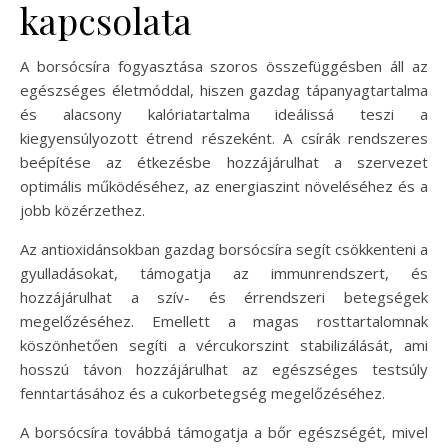
kapcsolata
A borsócsíra fogyasztása szoros összefüggésben áll az
egészséges életmóddal, hiszen gazdag tápanyagtartalma
és alacsony kalóriatartalma ideálissá teszi a
kiegyensúlyozott étrend részeként. A csírák rendszeres
beépítése az étkezésbe hozzájárulhat a szervezet
optimális működéséhez, az energiaszint növeléséhez és a
jobb közérzethez.
Az antioxidánsokban gazdag borsócsíra segít csökkenteni a
gyulladásokat, támogatja az immunrendszert, és
hozzájárulhat a szív- és érrendszeri betegségek
megelőzéséhez. Emellett a magas rosttartalomnak
köszönhetően segíti a vércukorszint stabilizálását, ami
hosszú távon hozzájárulhat az egészséges testsúly
fenntartásához és a cukorbetegség megelőzéséhez.
A borsócsíra továbbá támogatja a bőr egészségét, mivel