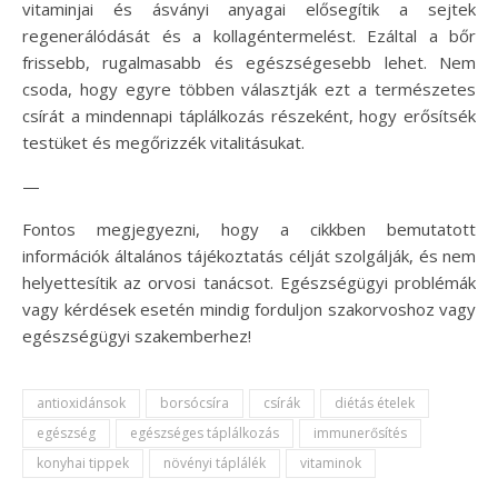
vitaminjai és ásványi anyagai elősegítik a sejtek
regenerálódását és a kollagéntermelést. Ezáltal a bőr
frissebb, rugalmasabb és egészségesebb lehet. Nem
csoda, hogy egyre többen választják ezt a természetes
csírát a mindennapi táplálkozás részeként, hogy erősítsék
testüket és megőrizzék vitalitásukat.
—
Fontos megjegyezni, hogy a cikkben bemutatott
információk általános tájékoztatás célját szolgálják, és nem
helyettesítik az orvosi tanácsot. Egészségügyi problémák
vagy kérdések esetén mindig forduljon szakorvoshoz vagy
egészségügyi szakemberhez!
antioxidánsok
borsócsíra
csírák
diétás ételek
egészség
egészséges táplálkozás
immunerősítés
konyhai tippek
növényi táplálék
vitaminok