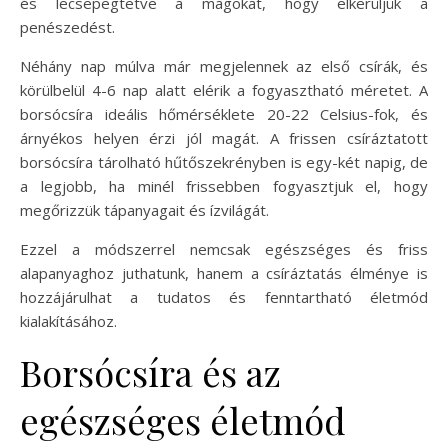
és lecsepegtetve a magokat, hogy elkerüljük a
penészedést.
Néhány nap múlva már megjelennek az első csírák, és
körülbelül 4-6 nap alatt elérik a fogyasztható méretet. A
borsócsíra ideális hőmérséklete 20-22 Celsius-fok, és
árnyékos helyen érzi jól magát. A frissen csíráztatott
borsócsíra tárolható hűtőszekrényben is egy-két napig, de
a legjobb, ha minél frissebben fogyasztjuk el, hogy
megőrizzük tápanyagait és ízvilágát.
Ezzel a módszerrel nemcsak egészséges és friss
alapanyaghoz juthatunk, hanem a csíráztatás élménye is
hozzájárulhat a tudatos és fenntartható életmód
kialakításához.
Borsócsíra és az
egészséges életmód