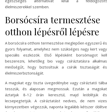
egészséges alternatívát kínál a feldolgozott
élelmiszerekkel szemben.
Borsócsíra termesztése
otthon lépésről lépésre
A borsócsíra otthoni termesztése meglepően egyszerű és
gyors folyamat, amelyhez nem szükséges nagy kert vagy
speciális eszközök. Első lépésként borsómagot kell
beszerezni, lehetőleg bio vagy csíráztatásra alkalmas
minőségűt, hogy biztosítsuk a csírák tisztaságát és
élelmiszerbiztonságát.
A magokat egy tiszta üvegedénybe vagy csíráztató tálba
tesszük, és alaposan megmossuk. Ezután a magokat
áztatjuk 8-12 órán keresztül, majd leöblítjük és
lecsepegtetjük. A csíráztatást nedves, de nem vizes
környezetben végezzük, naponta legalább kétszer öblítve