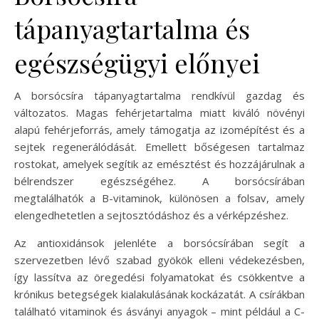
tápanyagtartalma és
egészségügyi előnyei
A borsócsíra tápanyagtartalma rendkívül gazdag és
változatos. Magas fehérjetartalma miatt kiváló növényi
alapú fehérjeforrás, amely támogatja az izomépítést és a
sejtek regenerálódását. Emellett bőségesen tartalmaz
rostokat, amelyek segítik az emésztést és hozzájárulnak a
bélrendszer egészségéhez. A borsócsírában
megtalálhatók a B-vitaminok, különösen a folsav, amely
elengedhetetlen a sejtosztódáshoz és a vérképzéshez.
Az antioxidánsok jelenléte a borsócsírában segít a
szervezetben lévő szabad gyökök elleni védekezésben,
így lassítva az öregedési folyamatokat és csökkentve a
krónikus betegségek kialakulásának kockázatát. A csírákban
található vitaminok és ásványi anyagok – mint például a C-