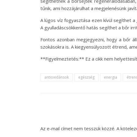
segíthetnek a bőrsejtek regenerálódásában, 
tűnik, ami hozzájárulhat a megjelenésünk javí
A lúgos víz fogyasztása ezen kívül segíthet 
A gyulladáscsökkentő hatás segíthet a bőr ir
Fontos azonban megjegyezni, hogy a bőr álla
szokásokra is. A kiegyensúlyozott étrend, am
**Figyelmeztetés:** Ez a cikk nem helyettesí
antioxidánsok
egészség
energia
étren
Az e-mail címet nem tesszük közzé.
A kötele