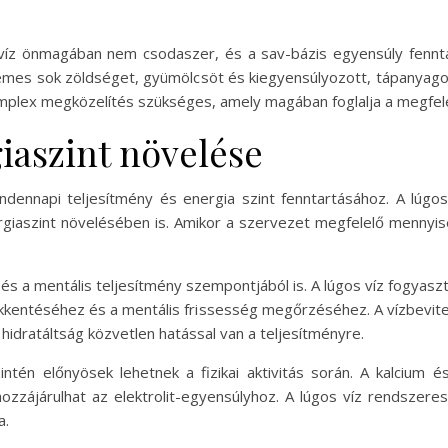
íz önmagában nem csodaszer, és a sav-bázis egyensúly fenntart
rdemes sok zöldséget, gyümölcsöt és kiegyensúlyozott, tápanyag
plex megközelítés szükséges, amely magában foglalja a megfelelő
iaszint növelése
ndennapi teljesítmény és energia szint fenntartásához. A lúgo
nergiaszint növelésében is. Amikor a szervezet megfelelő mennyi
 és a mentális teljesítmény szempontjából is. A lúgos víz fogyasz
ökkentéséhez és a mentális frissesség megőrzéséhez. A vízbevite
hidratáltság közvetlen hatással van a teljesítményre.
intén előnyösek lehetnek a fizikai aktivitás során. A kalcium
zzájárulhat az elektrolit-egyensúlyhoz. A lúgos víz rendszere
a.