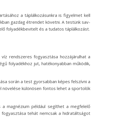
ásához a táplálkozásunkra is figyelmet kell
okban gazdag étrendet követni. A testünk sav-
 folyadékbevitelt és a tudatos táplálkozást.
s víz rendszeres fogyasztása hozzájárulhat a
ségű folyadékhoz jut, hatékonyabban működik,
tása során a test gyorsabban képes felszívni a
l növelése különösen fontos lehet a sportolók
 és a magnézium például segíthet a megfelelő
s fogyasztása tehát nemcsak a hidratáltságot