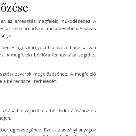
lőzése
etlen az emésztés megfelelő működéséhez. A
ban és az immunrendszer működésében. A savas
súlyát.
bélben. A lúgos környezet kedvező hatással van
. A megfelelő bélflóra fenntartása segíthet
mésztési zavarok megelőzéséhez. A megfelelő
ve a bélrendszer terhelését.
asztása hozzájárulhat a bőr hidratálásához és
djon.
k a bőr egészségéhez. Ezek az ásványi anyagok