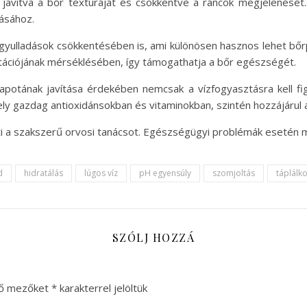
javítva a bőr textúráját és csökkentve a ráncok megjelenését.
tásához.
a gyulladások csökkentésében is, ami különösen hasznos lehet b
ritációjának mérséklésében, így támogathatja a bőr egészségét.
potának javítása érdekében nemcsak a vízfogyasztásra kell fig
ely gazdag antioxidánsokban és vitaminokban, szintén hozzájárul
ti a szakszerű orvosi tanácsot. Egészségügyi problémák esetén mi
d
hidratálás
lúgos víz
pH egyensúly
szomjoltás
táplálk
SZÓLJ HOZZÁ
ző mezőket
*
karakterrel jelöltük