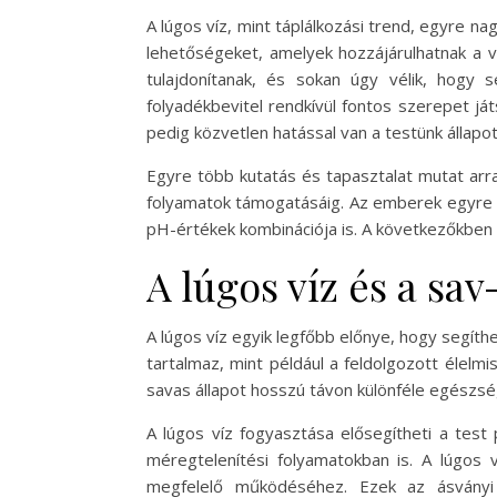
A lúgos víz, mint táplálkozási trend, egyre
lehetőségeket, amelyek hozzájárulhatnak a vi
tulajdonítanak, és sokan úgy vélik, hogy 
folyadékbevitel rendkívül fontos szerepet já
pedig közvetlen hatással van a testünk állapo
Egyre több kutatás és tapasztalat mutat arr
folyamatok támogatásáig. Az emberek egyre t
pH-értékek kombinációja is. A következőkben f
A lúgos víz és a sa
A lúgos víz egyik legfőbb előnye, hogy segít
tartalmaz, mint például a feldolgozott élelm
savas állapot hosszú távon különféle egészs
A lúgos víz fogyasztása elősegítheti a test
méregtelenítési folyamatokban is. A lúgos 
megfelelő működéséhez. Ezek az ásványi