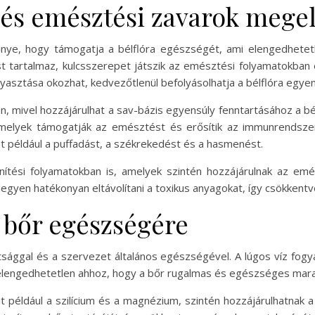
 és emésztési zavarok mege
lőnye, hogy támogatja a bélflóra egészségét, ami elengedhet
ust tartalmaz, kulcsszerepet játszik az emésztési folyamatok
yasztása okozhat, kedvezőtlenül befolyásolhatja a bélflóra egyen
ában, mivel hozzájárulhat a sav-bázis egyensúly fenntartásához a 
melyek támogatják az emésztést és erősítik az immunrendszert
t például a puffadást, a székrekedést és a hasmenést.
enítési folyamatokban is, amelyek szintén hozzájárulnak az e
 legyen hatékonyan eltávolítani a toxikus anyagokat, így csökkent
a bőr egészségére
tsággal és a szervezet általános egészségével. A lúgos víz fogy
 elengedhetetlen ahhoz, hogy a bőr rugalmas és egészséges mara
nt például a szilícium és a magnézium, szintén hozzájárulhatna