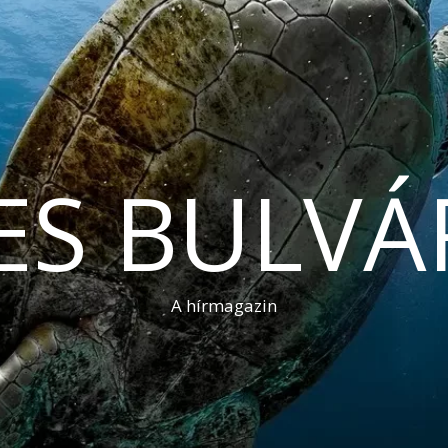
ES BULVÁ
A hírmagazin