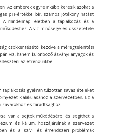
en. Az emberek egyre inkább keresik azokat a
magas pH-értékkel bír, számos jótékony hatást
n. A mindennapi életben a táplálkozás és a
lis működéshez. A víz minősége és összetétele
tság csökkentésétől kezdve a méregtelenítési
upán víz, hanem különböző ásványi anyagok és
illeszteni az étrendünkbe.
 táplálkozás gyakran túlzottan savas ételeket
környezet kialakulásához a szervezetben. Ez a
i zavarokhoz és fáradtsághoz.
ással van a sejtek működésére, és segíthet a
nézium és kálium, hozzájárulnak a szervezet
ben és a szív- és érrendszeri problémák