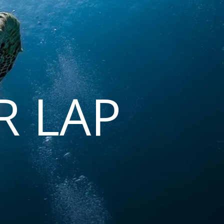
R LAP