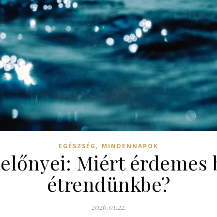
,
EGÉSZSÉG
MINDENNAPOK
 előnyei: Miért érdemes 
étrendünkbe?
2026.01.22.