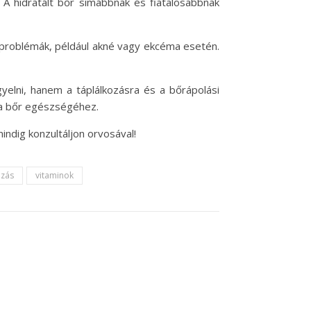
 A hidratált bőr simábbnak és fiatalosabbnak
őrproblémák, például akné vagy ekcéma esetén.
yelni, hanem a táplálkozásra és a bőrápolási
 a bőr egészségéhez.
ndig konzultáljon orvosával!
ozás
vitaminok