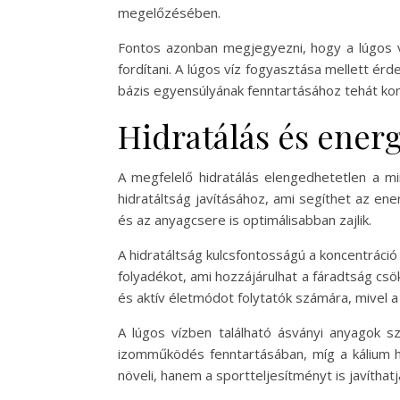
megelőzésében.
Fontos azonban megjegyezni, hogy a lúgos v
fordítani. A lúgos víz fogyasztása mellett é
bázis egyensúlyának fenntartásához tehát kom
Hidratálás és energ
A megfelelő hidratálás elengedhetetlen a mi
hidratáltság javításához, ami segíthet az e
és az anyagcsere is optimálisabban zajlik.
A hidratáltság kulcsfontosságú a koncentráció
folyadékot, ami hozzájárulhat a fáradtság cs
és aktív életmódot folytatók számára, mivel a 
A lúgos vízben található ásványi anyagok sz
izomműködés fenntartásában, míg a kálium ho
növeli, hanem a sportteljesítményt is javíthatj