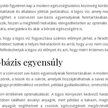
 nagyobb figyelmet kap a modern egészségtudatos közönség köréb
talitásuk és általános jólétük javításához. A lúgos víz, amely 
segíthet a szervezet sav-bázis egyensúlyának fenntartásába
tszik, hiszen a megfelelő hidratálás elengedhetetlen az optimá
tára, energiánkra és akár a bőrünk egészségére is.
a, hogy a lúgos víz fogyasztása számos előnnyel járhat, a fárad
öbbet tudnak a helyes hidratációról és arról, hogy a víz nem cs
elfedezhetjük a lúgos víz előnyeit és azt, hogy miért érdemes be
v-bázis egyensúly
het a szervezet sav-bázis egyensúlyának fenntartásában. A modern
iszerek, a húsok és a cukrok, amelyek hozzájárulhatnak a savas 
égügyi problémákhoz vezethet, például gyulladásokhoz, emésztés
 pH-értékének optimalizálását. A lúgos környezet kedvező hat
vízben található ásványi anyagok, mint például a kalcium, mag
 anyagok segíthetnek a csontok egészségének megőrzésé