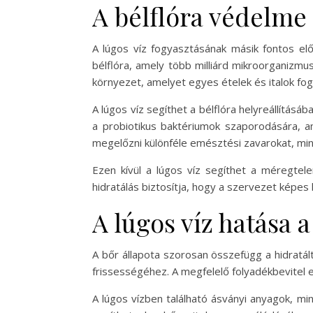
A bélflóra védelme
A lúgos víz fogyasztásának másik fontos e
bélflóra, amely több milliárd mikroorganizm
környezet, amelyet egyes ételek és italok fog
A lúgos víz segíthet a bélflóra helyreállítás
a probiotikus baktériumok szaporodására, a
megelőzni különféle emésztési zavarokat, min
Ezen kívül a lúgos víz segíthet a méregtel
hidratálás biztosítja, hogy a szervezet képes
A lúgos víz hatása 
A bőr állapota szorosan összefügg a hidratál
frissességéhez. A megfelelő folyadékbevitel
A lúgos vízben található ásványi anyagok, mi