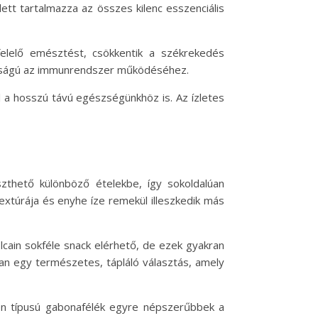
tt tartalmazza az összes kilenc esszenciális
elelő emésztést, csökkentik a székrekedés
tosságú az immunrendszer működéséhez.
l a hosszú távú egészségünkhöz is. Az ízletes
szthető különböző ételekbe, így sokoldalúan
extúrája és enyhe íze remekül illeszkedik más
olcain sokféle snack elérhető, de ezek gyakran
ban egy természetes, tápláló választás, amely
lyen típusú gabonafélék egyre népszerűbbek a