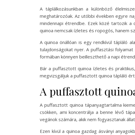
A táplálkozásunkban a különböző élelmisz
meghatározóak. Az utóbbi években egyre nag
mindennapi étrendbe. Ezek közé tartozik a q
quinoa nemcsak ízletes és ropogós, hanem sz
A quinoa önállóan is egy rendkívül tápláló 
tulajdonságokat nyer. A puffasztási folyamat 
formában könnyen beilleszthető a napi étrendb
Bár a puffasztott quinoa ízletes és praktik
megvizsgáljuk a puffasztott quinoa tápláló é
A puffasztott quin
A puffasztott quinoa tápanyagtartalma kiemel
csökken, ami koncentrálja a benne lévő táp
vegánok számára, akik nem fogyasztanak állat
Ezen kívül a quinoa gazdag ásványi anyagokb