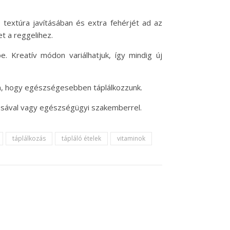
 textúra javításában és extra fehérjét ad az
t a reggelihez.
e. Kreatív módon variálhatjuk, így mindig új
ban, hogy egészségesebben táplálkozzunk.
vosával vagy egészségügyi szakemberrel.
táplálkozás
tápláló ételek
vitaminok