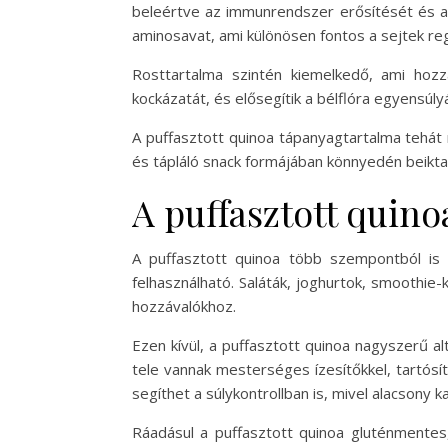
beleértve az immunrendszer erősítését és a 
aminosavat, ami különösen fontos a sejtek r
Rosttartalma szintén kiemelkedő, ami hoz
kockázatát, és elősegítik a bélflóra egyens
A puffasztott quinoa tápanyagtartalma tehát 
és tápláló snack formájában könnyedén beiktat
A puffasztott quino
A puffasztott quinoa több szempontból is e
felhasználható. Saláták, joghurtok, smoothie
hozzávalókhoz.
Ezen kívül, a puffasztott quinoa nagyszerű al
tele vannak mesterséges ízesítőkkel, tartósí
segíthet a súlykontrollban is, mivel alacsony
Ráadásul a puffasztott quinoa gluténmentes,