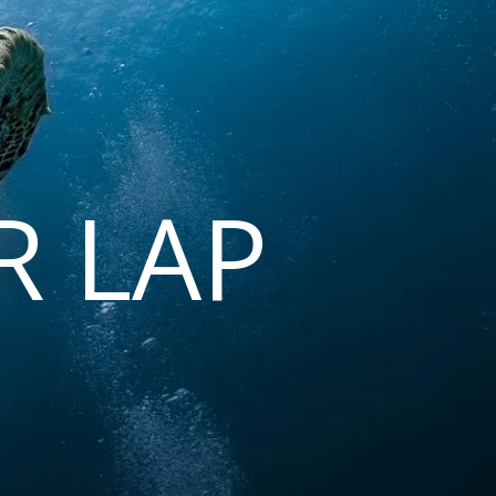
R LAP