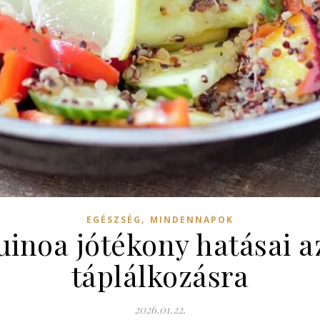
,
EGÉSZSÉG
MINDENNAPOK
quinoa jótékony hatásai a
táplálkozásra
2026.01.22.