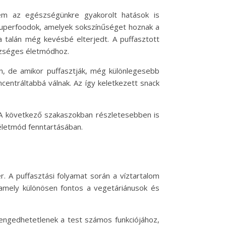
nem az egészségünkre gyakorolt hatások is
superfoodok, amelyek sokszínűséget hoznak a
a talán még kevésbé elterjedt. A puffasztott
szséges életmódhoz.
an, de amikor puffasztják, még különlegesebb
ncentráltabbá válnak. Az így keletkezett snack
. A következő szakaszokban részletesebben is
 életmód fenntartásában.
r. A puffasztási folyamat során a víztartalom
 amely különösen fontos a vegetáriánusok és
lengedhetetlenek a test számos funkciójához,