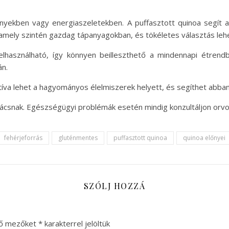
ényekben vagy energiaszeletekben. A puffasztott quinoa segít a
 amely szintén gazdag tápanyagokban, és tökéletes választás lehe
lhasználható, így könnyen beilleszthető a mindennapi étrendb
án.
rnatíva lehet a hagyományos élelmiszerek helyett, és segíthet ab
anácsnak. Egészségügyi problémák esetén mindig konzultáljon or
fehérjeforrás
gluténmentes
puffasztott quinoa
quinoa előnyei
SZÓLJ HOZZÁ
ző mezőket
*
karakterrel jelöltük