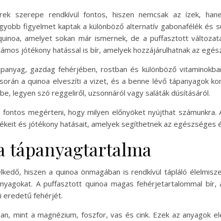
erek szerepe rendkívül fontos, hiszen nemcsak az ízek, ha
yobb figyelmet kaptak a különböző alternatív gabonafélék és 
uinoa, amelyet sokan már ismernek, de a puffasztott változat
ámos jótékony hatással is bír, amelyek hozzájárulhatnak az egé
alapanyag, gazdag fehérjében, rostban és különböző vitaminokb
során a quinoa elveszíti a vizet, és a benne lévő tápanyagok ko
e, legyen szó reggeliről, uzsonnáról vagy saláták dúsításáról.
us, fontos megérteni, hogy milyen előnyöket nyújthat számunkra
rtékeit és jótékony hatásait, amelyek segíthetnek az egészséges
oa tápanyagtartalma
kedő, hiszen a quinoa önmagában is rendkívül tápláló élelmisze
anyagokat. A puffasztott quinoa magas fehérjetartalommal bír,
i eredetű fehérjét.
an, mint a magnézium, foszfor, vas és cink. Ezek az anyagok e