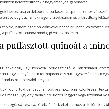
 könnyen helyettesíthetik a hagyományos gabonákat.
k biztosítása érdekében a puffasztott quinoa remek választás 
jelenléte segít az izmok regenerálódásában és a fáradtság leküz
és tápláló, hanem számos előnyével hozzájárulhat a változatos 
 a puffasztott quinoa mindig jó választás lehet.
a puffasztott quinoát a mi
ívül sokoldalú, így könnyen beilleszthető a mindennapi ét
például egy könnyű snack formájában esszük. Egyszerűen csak egy
lóriadús nassolnivalók helyett.
atjuk joghurtokhoz vagy smoothies-hoz, ami különleges text
 és mézzel, így egy tápláló és ízletes reggelit vagy uzsonnát kés
en ropogóssá teszi az ételt, és új ízeket ad hozzá. Különféle zö