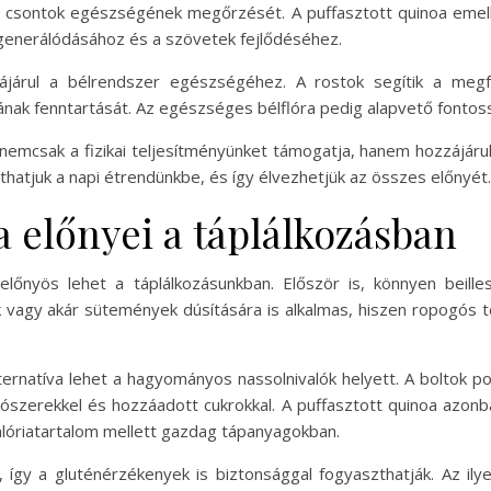
csontok egészségének megőrzését. A puffasztott quinoa emelle
egenerálódásához és a szövetek fejlődéséhez.
zájárul a bélrendszer egészségéhez. A rostok segítik a megf
úlyának fenntartását. Az egészséges bélflóra pedig alapvető fon
nemcsak a fizikai teljesítményünket támogatja, hanem hozzájáru
hatjuk a napi étrendünkbe, és így élvezhetjük az összes előnyét.
a előnyei a táplálkozásban
lőnyös lehet a táplálkozásunkban. Először is, könnyen beille
-k vagy akár sütemények dúsítására is alkalmas, hiszen ropogós t
ternatíva lehet a hagyományos nassolnivalók helyett. A boltok p
tószerekkel és hozzáadott cukrokkal. A puffasztott quinoa azon
 kalóriatartalom mellett gazdag tápanyagokban.
 így a gluténérzékenyek is biztonsággal fogyaszthatják. Az i