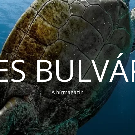
ES BULVÁ
A hírmagazin