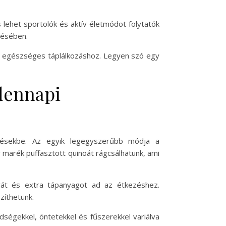
lehet sportolók és aktív életmódot folytatók
désében.
és egészséges táplálkozáshoz. Legyen szó egy
ndennapi
kezésekbe. Az egyik legegyszerűbb módja a
 marék puffasztott quinoát rágcsálhatunk, ami
úrát és extra tápanyagot ad az étkezéshez.
zíthetünk.
ldségekkel, öntetekkel és fűszerekkel variálva