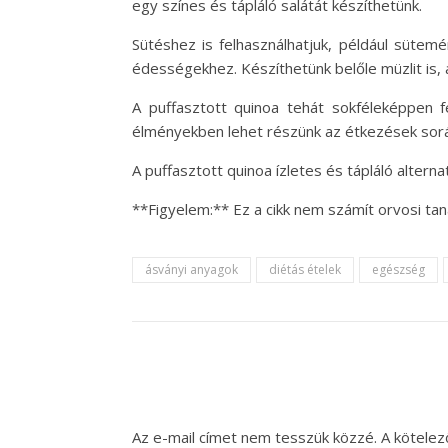
egy színes és tápláló salátát készíthetünk.
Sütéshez is felhasználhatjuk, például sütem
édességekhez. Készíthetünk belőle müzlit is,
A puffasztott quinoa tehát sokféleképpen fe
élményekben lehet részünk az étkezések sor
A puffasztott quinoa ízletes és tápláló alte
**Figyelem:** Ez a cikk nem számít orvosi t
ásványi anyagok
diétás ételek
egészség
Az e-mail címet nem tesszük közzé.
A kötele