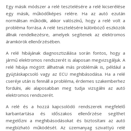
Egy másik módszer a relé tesztelésére a relé kicserélése
egy másik, működőképes relére. Ha az autó ezután
normálisan működik, akkor valószínű, hogy a relé volt a
probléma forrása. A relé tesztelésére különböző eszközök
állnak rendelkezésre, amelyek segítenek az elektromos
áramkörök ellenőrzésében.
A relé hibájának diagnosztizálása során fontos, hogy a
jármű elektromos rendszerét is alaposan megvizsgáljuk. A
relé hibája mögött állhatnak más problémák is, például a
gyújtáskapcsoló vagy az ECU meghibásodása. Ha a relé
cseréje után is fennáll a probléma, érdemes szakemberhez
fordulni, aki alaposabban meg tudja vizsgálni az autó
elektromos rendszerét.
A relé és a hozzá kapcsolódó rendszerek megfelelő
karbantartása és időszakos ellenőrzése segíthet
megelőzni a meghibásodásokat és biztosítani az autó
megbízható működését. Az üzemanyag szivattyú relé