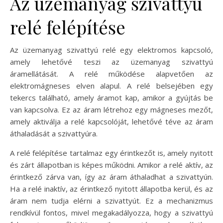
Az üzemanyag szivattyú
relé felépítése
Az üzemanyag szivattyú relé egy elektromos kapcsoló,
amely lehetővé teszi az üzemanyag szivattyú
áramellátását. A relé működése alapvetően az
elektromágneses elven alapul. A relé belsejében egy
tekercs található, amely áramot kap, amikor a gyújtás be
van kapcsolva. Ez az áram létrehoz egy mágneses mezőt,
amely aktiválja a relé kapcsolóját, lehetővé téve az áram
áthaladását a szivattyúra.
A relé felépítése tartalmaz egy érintkezőt is, amely nyitott
és zárt állapotban is képes működni. Amikor a relé aktív, az
érintkező zárva van, így az áram áthaladhat a szivattyún.
Ha a relé inaktív, az érintkező nyitott állapotba kerül, és az
áram nem tudja elérni a szivattyút. Ez a mechanizmus
rendkívül fontos, mivel megakadályozza, hogy a szivattyú