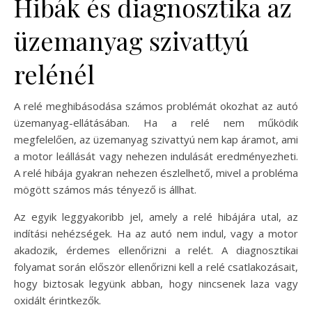
Hibák és diagnosztika az
üzemanyag szivattyú
relénél
A relé meghibásodása számos problémát okozhat az autó
üzemanyag-ellátásában. Ha a relé nem működik
megfelelően, az üzemanyag szivattyú nem kap áramot, ami
a motor leállását vagy nehezen indulását eredményezheti.
A relé hibája gyakran nehezen észlelhető, mivel a probléma
mögött számos más tényező is állhat.
Az egyik leggyakoribb jel, amely a relé hibájára utal, az
indítási nehézségek. Ha az autó nem indul, vagy a motor
akadozik, érdemes ellenőrizni a relét. A diagnosztikai
folyamat során először ellenőrizni kell a relé csatlakozásait,
hogy biztosak legyünk abban, hogy nincsenek laza vagy
oxidált érintkezők.