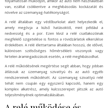
folyamatosan működjön, amikor az autó nem használatban
van, ezáltal csökkentve a meghibásodás kockázatát és
növelve az üzemanyag-hatékonyságot.
A relé általában egy védőburkolat alatt helyezkedik el,
amely megóvja a külső hatásoktól, mint például a
nedvesség és a por. Ezen kívül a relé csatlakozóinak
megfelelő szigetelése is fontos a rövidzárlatok elkerülése
érdekében. A relé élettartama általában hosszú, de idővel,
különösen szélsőséges hőmérsékleti viszonyok vagy
hirtelen áramingadozások esetén, a relé meghibásodhat.
A relé működésének megértése segít abban, hogy jobban
átlássuk az üzemanyag szivattyú és az autó egyéb
rendszereinek működését. Az üzemanyag szivattyú relé
tehát nem csupán egy egyszerű kapcsoló, hanem egy
komplex alkatrész, amely kulcsszerepet játszik az autó
teljesítményének optimalizálásában.
A relé működése és