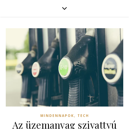
,
MINDENNAPOK
TECH
Az üzemanyag szivattyú