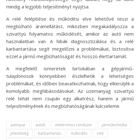
mindig a legjobb teljesítményt nyújtsa.
A relé felépítése és működési elve lehetővé teszi a
megbízható áramellátást, miközben megakadályozza a
szivattyú folyamatos működését, amikor az autó nem
használatban van. A hibák diagnosztizálása és a relé
karbantartása segít megelőzni a problémákat, biztosítva
ezzel a jármű megbízhatóságát és hosszú élettartamát.
A megfelelő ismeretek birtokában a gépjármű-
tulajdonosok könnyebben észlelhetik a lehetséges
problémákat, és időben beavatkozhatnak, hogy elkerüljék a
komolyabb meghibásodásokat. Az üzemanyag szivattyú
relé tehát nem csupán egy alkatrész, hanem a jármű
teljesítményének és megbízhatóságának kulcseleme.
autóipar
autók
elektromos rendszer
járműtechnika
jelentőség
karbantartás
működés
relé