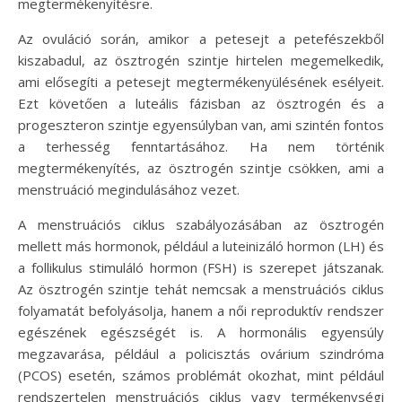
megtermékenyítésre.
Az ovuláció során, amikor a petesejt a petefészekből
kiszabadul, az ösztrogén szintje hirtelen megemelkedik,
ami elősegíti a petesejt megtermékenyülésének esélyeit.
Ezt követően a luteális fázisban az ösztrogén és a
progeszteron szintje egyensúlyban van, ami szintén fontos
a terhesség fenntartásához. Ha nem történik
megtermékenyítés, az ösztrogén szintje csökken, ami a
menstruáció megindulásához vezet.
A menstruációs ciklus szabályozásában az ösztrogén
mellett más hormonok, például a luteinizáló hormon (LH) és
a follikulus stimuláló hormon (FSH) is szerepet játszanak.
Az ösztrogén szintje tehát nemcsak a menstruációs ciklus
folyamatát befolyásolja, hanem a női reproduktív rendszer
egészének egészségét is. A hormonális egyensúly
megzavarása, például a policisztás ovárium szindróma
(PCOS) esetén, számos problémát okozhat, mint például
rendszertelen menstruációs ciklus vagy termékenységi