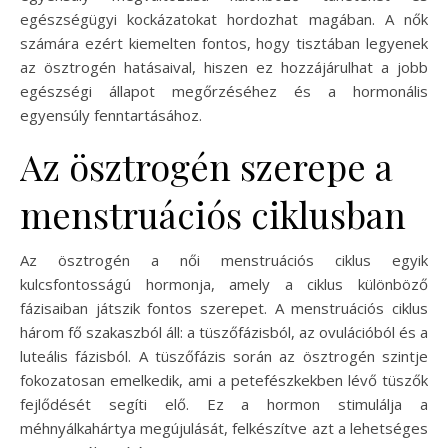
egészségügyi kockázatokat hordozhat magában. A nők
számára ezért kiemelten fontos, hogy tisztában legyenek
az ösztrogén hatásaival, hiszen ez hozzájárulhat a jobb
egészségi állapot megőrzéséhez és a hormonális
egyensúly fenntartásához.
Az ösztrogén szerepe a
menstruációs ciklusban
Az ösztrogén a női menstruációs ciklus egyik
kulcsfontosságú hormonja, amely a ciklus különböző
fázisaiban játszik fontos szerepet. A menstruációs ciklus
három fő szakaszból áll: a tüszőfázisból, az ovulációból és a
luteális fázisból. A tüszőfázis során az ösztrogén szintje
fokozatosan emelkedik, ami a petefészkekben lévő tüszők
fejlődését segíti elő. Ez a hormon stimulálja a
méhnyálkahártya megújulását, felkészítve azt a lehetséges