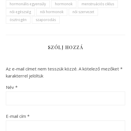
hormonális egyensúly
hormonok
menstruációs ciklus
női egészség
női hormonok
női szervezet
ösztrogén
szaporodás
SZÓLJ HOZZÁ
Az e-mail címet nem tesszük közzé.
A kötelező mezőket
*
karakterrel jelöltük
Név
*
E-mail cím
*