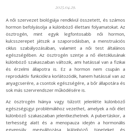
2025.04.29.
A női szervezet biológiája rendkívül összetett, és számos
hormon befolyásolja a különböző élettani folyamatokat. Az
ösztrogén, mint egyik legfontosabb női hormon,
kulcsszerepet játszik a szaporodásban, a menstruációs
ciklus szabályozásában, valamint a női test általános
egészségében. Az ösztrogén szintje a nő életciklusának
különböző szakaszaiban változik, ami hatással van a fizikai
és érzelmi állapotra is. Ez a hormon nem csupán a
reproduktív funkciókra korlátozódik, hanem hatással van az
anyagcserére, a csontok egészségére, a bőr állapotára és
sok más szervrendszer működésére is.
Az ösztrogén hiánya vagy túlzott jelenléte különböző
egészségügyi problémákhoz vezethet, amelyek a női élet
különböző szakaszaiban jelentkezhetnek. A pubertáskor, a
terhesség alatt és a menopauza idején a hormonális
egyensúly megváltozása különböző tüneteket és