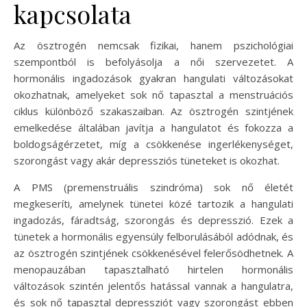
kapcsolata
Az ösztrogén nemcsak fizikai, hanem pszichológiai
szempontból is befolyásolja a női szervezetet. A
hormonális ingadozások gyakran hangulati változásokat
okozhatnak, amelyeket sok nő tapasztal a menstruációs
ciklus különböző szakaszaiban. Az ösztrogén szintjének
emelkedése általában javítja a hangulatot és fokozza a
boldogságérzetet, míg a csökkenése ingerlékenységet,
szorongást vagy akár depressziós tüneteket is okozhat.
A PMS (premenstruális szindróma) sok nő életét
megkeseríti, amelynek tünetei közé tartozik a hangulati
ingadozás, fáradtság, szorongás és depresszió. Ezek a
tünetek a hormonális egyensúly felborulásából adódnak, és
az ösztrogén szintjének csökkenésével felerősödhetnek. A
menopauzában tapasztalható hirtelen hormonális
változások szintén jelentős hatással vannak a hangulatra,
és sok nő tapasztal depressziót vagy szorongást ebben