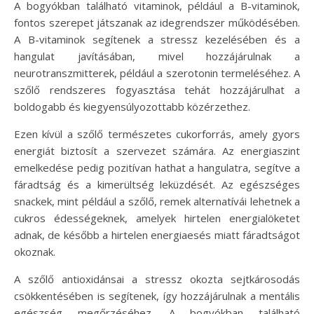
A bogyókban található vitaminok, például a B-vitaminok,
fontos szerepet játszanak az idegrendszer működésében.
A B-vitaminok segítenek a stressz kezelésében és a
hangulat javításában, mivel hozzájárulnak a
neurotranszmitterek, például a szerotonin termeléséhez. A
szőlő rendszeres fogyasztása tehát hozzájárulhat a
boldogabb és kiegyensúlyozottabb közérzethez.
Ezen kívül a szőlő természetes cukorforrás, amely gyors
energiát biztosít a szervezet számára. Az energiaszint
emelkedése pedig pozitívan hathat a hangulatra, segítve a
fáradtság és a kimerültség leküzdését. Az egészséges
snackek, mint például a szőlő, remek alternatívái lehetnek a
cukros édességeknek, amelyek hirtelen energialöketet
adnak, de később a hirtelen energiaesés miatt fáradtságot
okoznak.
A szőlő antioxidánsai a stressz okozta sejtkárosodás
csökkentésében is segítenek, így hozzájárulnak a mentális
egészség megőrzéséhez. A bogyókban található