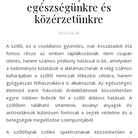
egészségünkre és
közérzetünkre
2025.04.29.
A szőlő, ez a csodálatos gyümölcs, már évszázadok óta
fontos része az emberi táplálkozásnak. Nem csupán
ízletes, hanem számos jótékony hatással is bír, amelyeket
a tudományos kutatások is alátámasztanak. A világ számos
kultúrájában a szőlőt nemcsak étkezési célokra, hanem
gyógyászati felhasználásra is alkalmazták. Az egészséges
életmód iránti fokozódó érdeklődésnek köszönhetően
egyre többen fedezik fel a szőlő áldásos hatásait. A
szőlőben található vitaminok, ásványi anyagok és
antioxidánsok különösen fontosak a sejtek védelme és a
betegségek megelőzése szempontjából.
A szőlőfajták széles spektrumának köszönhetően a