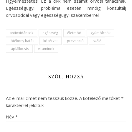
Figyelmeztetés: Ez a cikk nem számít orvosi tanácsnak.
Egészségügyi probléma esetén mindig konzultálj
orvosoddal vagy egészségügyi szakemberrel.
antioxidánsok
egészség
életmód
gyümölcsök
jótékony hatás
közérzet
prevenció
szőlő
táplálkozás
vitaminok
SZÓLJ HOZZÁ
Az e-mail címet nem tesszük közzé.
A kötelező mezőket
*
karakterrel jelöltük
Név
*