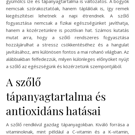
gyümölcs íze és tápanyagtartalma is változatos. A bogyók
nemcsak szórakoztatóak, hanem táplálóak is, így remek
kiegészítései lehetnek a napi étrendnek. A szőlő
fogyasztása nemcsak a fizikai egészségünket javíthatja,
hanem a közérzetünkre is pozitívan hat. Számos kutatás
mutat arra, hogy a szőlő rendszeres fogyasztása
hozzájárulhat a stressz csökkentéséhez és a hangulat
javításához, ami különösen fontos a mai rohanó világban. Az
alábbiakban felfedezzük, milyen különleges előnyöket nyújt
a szőlő az egészségünk és közérzetünk szempontjából.
A szőlő
tápanyagtartalma és
antioxidáns hatásai
A szőlő rendkívül gazdag tápanyagokban. Kiváló forrása a
vitaminoknak, mint például a C-vitamin és a K-vitamin,