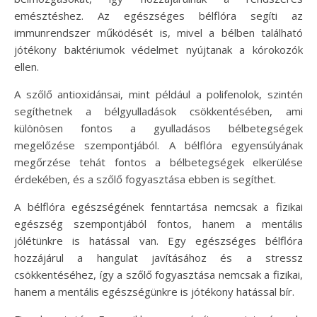
emésztéshez. Az egészséges bélflóra segíti az
immunrendszer működését is, mivel a bélben található
jótékony baktériumok védelmet nyújtanak a kórokozók
ellen.
A szőlő antioxidánsai, mint például a polifenolok, szintén
segíthetnek a bélgyulladások csökkentésében, ami
különösen fontos a gyulladásos bélbetegségek
megelőzése szempontjából. A bélflóra egyensúlyának
megőrzése tehát fontos a bélbetegségek elkerülése
érdekében, és a szőlő fogyasztása ebben is segíthet.
A bélflóra egészségének fenntartása nemcsak a fizikai
egészség szempontjából fontos, hanem a mentális
jólétünkre is hatással van. Egy egészséges bélflóra
hozzájárul a hangulat javításához és a stressz
csökkentéséhez, így a szőlő fogyasztása nemcsak a fizikai,
hanem a mentális egészségünkre is jótékony hatással bír.