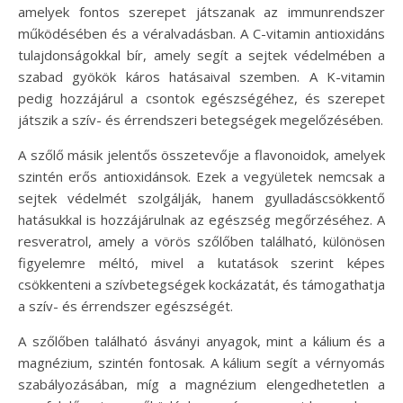
amelyek fontos szerepet játszanak az immunrendszer
működésében és a véralvadásban. A C-vitamin antioxidáns
tulajdonságokkal bír, amely segít a sejtek védelmében a
szabad gyökök káros hatásaival szemben. A K-vitamin
pedig hozzájárul a csontok egészségéhez, és szerepet
játszik a szív- és érrendszeri betegségek megelőzésében.
A szőlő másik jelentős összetevője a flavonoidok, amelyek
szintén erős antioxidánsok. Ezek a vegyületek nemcsak a
sejtek védelmét szolgálják, hanem gyulladáscsökkentő
hatásukkal is hozzájárulnak az egészség megőrzéséhez. A
resveratrol, amely a vörös szőlőben található, különösen
figyelemre méltó, mivel a kutatások szerint képes
csökkenteni a szívbetegségek kockázatát, és támogathatja
a szív- és érrendszer egészségét.
A szőlőben található ásványi anyagok, mint a kálium és a
magnézium, szintén fontosak. A kálium segít a vérnyomás
szabályozásában, míg a magnézium elengedhetetlen a