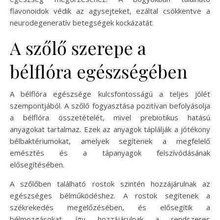
flavonoidok védik az agysejteket, ezáltal csökkentve a
neurodegeneratív betegségek kockázatát.
A szőlő szerepe a
bélflóra egészségében
A bélflóra egészsége kulcsfontosságú a teljes jólét
szempontjából. A szőlő fogyasztása pozitívan befolyásolja
a bélflóra összetételét, mivel prebiotikus hatású
anyagokat tartalmaz. Ezek az anyagok táplálják a jótékony
bélbaktériumokat, amelyek segítenek a megfelelő
emésztés és a tápanyagok felszívódásának
elősegítésében.
A szőlőben található rostok szintén hozzájárulnak az
egészséges bélműködéshez. A rostok segítenek a
székrekedés megelőzésében, és elősegítik a
bélmozgásokat, így hozzájárulnak a rendszeres