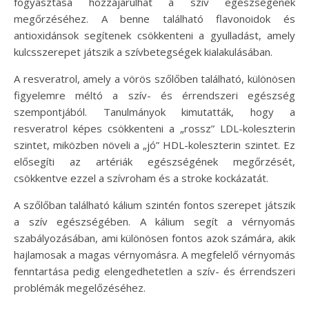
fogyasztása hozzájárulhat a szív egészségének
megőrzéséhez. A benne található flavonoidok és
antioxidánsok segítenek csökkenteni a gyulladást, amely
kulcsszerepet játszik a szívbetegségek kialakulásában.
A resveratrol, amely a vörös szőlőben található, különösen
figyelemre méltó a szív- és érrendszeri egészség
szempontjából. Tanulmányok kimutatták, hogy a
resveratrol képes csökkenteni a „rossz” LDL-koleszterin
szintet, miközben növeli a „jó” HDL-koleszterin szintet. Ez
elősegíti az artériák egészségének megőrzését,
csökkentve ezzel a szívroham és a stroke kockázatát.
A szőlőban található kálium szintén fontos szerepet játszik
a szív egészségében. A kálium segít a vérnyomás
szabályozásában, ami különösen fontos azok számára, akik
hajlamosak a magas vérnyomásra. A megfelelő vérnyomás
fenntartása pedig elengedhetetlen a szív- és érrendszeri
problémák megelőzéséhez.