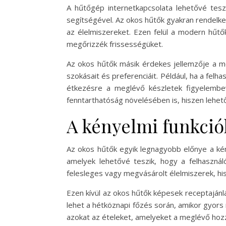
A hűtőgép internetkapcsolata lehetővé teszi
segítségével. Az okos hűtők gyakran rendelkez
az élelmiszereket. Ezen felül a modern hűtő
megőrizzék frissességüket.
Az okos hűtők másik érdekes jellemzője a mes
szokásait és preferenciáit. Például, ha a felh
étkezésre a meglévő készletek figyelembevé
fenntarthatóság növelésében is, hiszen lehet
A kényelmi funkció
Az okos hűtők egyik legnagyobb előnye a kén
amelyek lehetővé teszik, hogy a felhasználó
felesleges vagy megvásárolt élelmiszerek, his
Ezen kívül az okos hűtők képesek receptajánlá
lehet a hétköznapi főzés során, amikor gyors
azokat az ételeket, amelyeket a meglévő hozzá