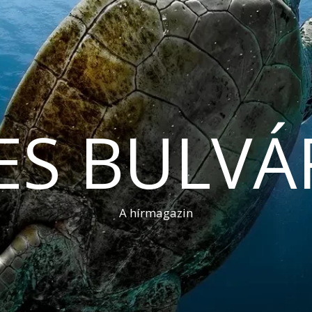
ES BULVÁ
A hírmagazin