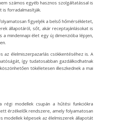
hanem számos egyéb hasznos szolgáltatással is
 is forradalmasítják.
 folyamatosan figyeljék a belső hőmérsékletet,
ek állapotáról, sőt, akár receptajánlásokat is
és a mindennapi élet egy új dimenzióba lépjen,
en.
s az élelmiszerpazarlás csökkentéséhez is. A
thatóságát, így tudatosabban gazdálkodhatnak
 köszönhetően tökéletesen illeszkednek a mai
 régi modellek csupán a hűtési funkciókra
ített érzékelők rendszere, amely folyamatosan
es modellek képesek az élelmiszerek állapotát