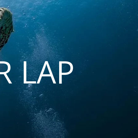
R LAP