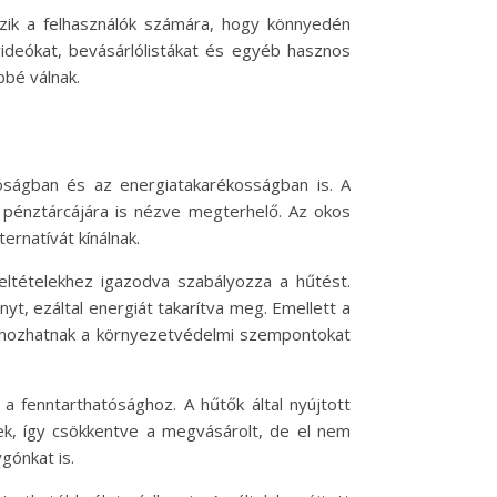
szik a felhasználók számára, hogy könnyedén
videókat, bevásárlólistákat és egyéb hasznos
bé válnak.
tóságban és az energiatakarékosságban is. A
pénztárcájára is nézve megterhelő. Az okos
rnatívát kínálnak.
eltételekhez igazodva szabályozza a hűtést.
yt, ezáltal energiát takarítva meg. Emellett a
et hozhatnak a környezetvédelmi szempontokat
 a fenntarthatósághoz. A hűtők által nyújtott
ek, így csökkentve a megvásárolt, de el nem
gónkat is.