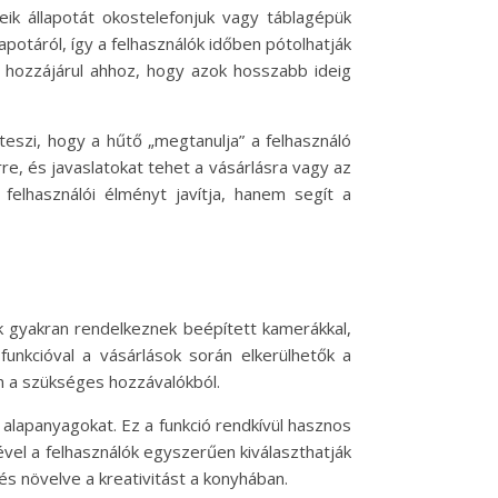
eik állapotát okostelefonjuk vagy táblagépük
potáról, így a felhasználók időben pótolhatják
i hozzájárul ahhoz, hogy azok hosszabb ideig
teszi, hogy a hűtő „megtanulja” a felhasználó
rre, és javaslatokat tehet a vásárlásra vagy az
felhasználói élményt javítja, hanem segít a
k gyakran rendelkeznek beépített kamerákkal,
funkcióval a vásárlások során elkerülhetők a
on a szükséges hozzávalókból.
 alapanyagokat. Ez a funkció rendkívül hasznos
vel a felhasználók egyszerűen kiválaszthatják
s növelve a kreativitást a konyhában.