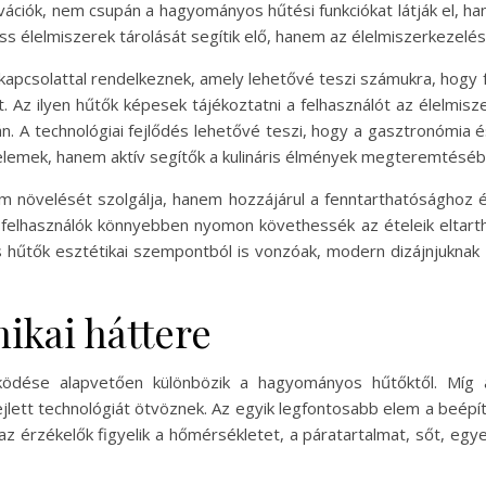
ovációk, nem csupán a hagyományos hűtési funkciókat látják el, 
s élelmiszerek tárolását segítik elő, hanem az élelmiszerkezelést
tkapcsolattal rendelkeznek, amely lehetővé teszi számukra, hogy
. Az ilyen hűtők képesek tájékoztatni a felhasználót az élelmiszer
n. A technológiai fejlődés lehetővé teszi, hogy a gasztronómia 
elemek, hanem aktív segítők a kulináris élmények megteremtéséb
 növelését szolgálja, hanem hozzájárul a fenntarthatósághoz é
a felhasználók könnyebben nyomon követhessék az ételeik eltar
os hűtők esztétikai szempontból is vonzóak, modern dizájnjuknak
ikai háttere
ködése alapvetően különbözik a hagyományos hűtőktől. Míg a
jlett technológiát ötvöznek. Az egyik legfontosabb elem a beép
z érzékelők figyelik a hőmérsékletet, a páratartalmat, sőt, egy