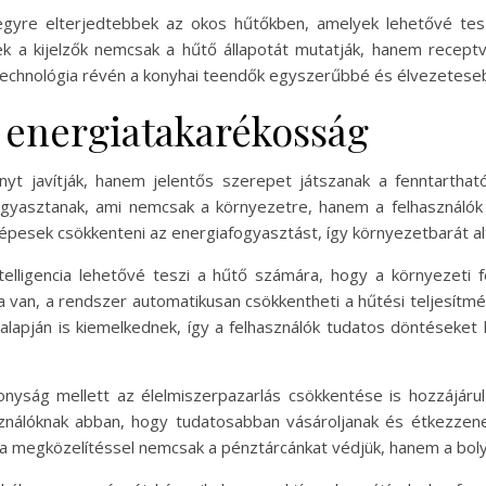
én egyre elterjedtebbek az okos hűtőkben, amelyek lehetővé te
zek a kijelzők nemcsak a hűtő állapotát mutatják, hanem recept
 technológia révén a konyhai teendők egyszerűbbé és élvezeteseb
 energiatakarékosság
yt javítják, hanem jelentős szerepet játszanak a fenntartha
gyasztanak, ami nemcsak a környezetre, hanem a felhasználók 
pesek csökkenteni az energiafogyasztást, így környezetbarát alte
elligencia lehetővé teszi a hűtő számára, hogy a környezeti f
va van, a rendszer automatikusan csökkentheti a hűtési teljesítmén
alapján is kiemelkednek, így a felhasználók tudatos döntések
onyság mellett az élelmiszerpazarlás csökkentése is hozzájárul
asználóknak abban, hogy tudatosabban vásároljanak és étkezzen
a megközelítéssel nemcsak a pénztárcánkat védjük, hanem a boly