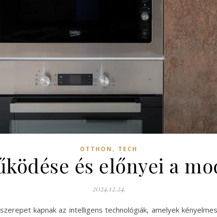
,
OTTHON
TECH
űködése és előnyei a m
2024.12.24.
zerepet kapnak az intelligens technológiák, amelyek kényelme