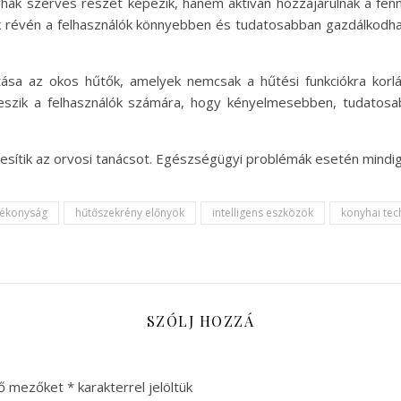
k szerves részét képezik, hanem aktívan hozzájárulnak a fennt
ók révén a felhasználók könnyebben és tudatosabban gazdálkodha
tása az okos hűtők, amelyek nemcsak a hűtési funkciókra kor
teszik a felhasználók számára, hogy kényelmesebben, tudatos
esítik az orvosi tanácsot. Egészségügyi problémák esetén mindig 
tékonyság
hűtőszekrény előnyök
intelligens eszközök
konyhai tec
SZÓLJ HOZZÁ
ző mezőket
*
karakterrel jelöltük