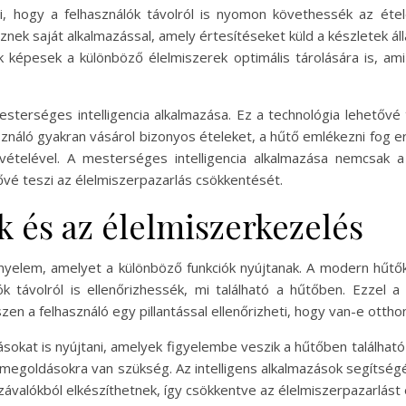
, hogy a felhasználók távolról is nyomon követhessék az étel
nek saját alkalmazással, amely értesítéseket küld a készletek álla
k képesek a különböző élelmiszerek optimális tárolására is, am
terséges intelligencia alkalmazása. Ez a technológia lehetővé 
asználó gyakran vásárol bizonyos ételeket, a hűtő emlékezni fog e
telével. A mesterséges intelligencia alkalmazása nemcsak a 
ővé teszi az élelmiszerpazarlás csökkentését.
k és az élelmiszerkezelés
yelem, amelyet a különböző funkciók nyújtanak. A modern hűtő
k távolról is ellenőrizhessék, mi található a hűtőben. Ezzel a 
zen a felhasználó egy pillantással ellenőrizheti, hogy van-e otth
sokat is nyújtani, amelyek figyelembe veszik a hűtőben található
 megoldásokra van szükség. Az intelligens alkalmazások segítségé
valókból elkészíthetnek, így csökkentve az élelmiszerpazarlást é