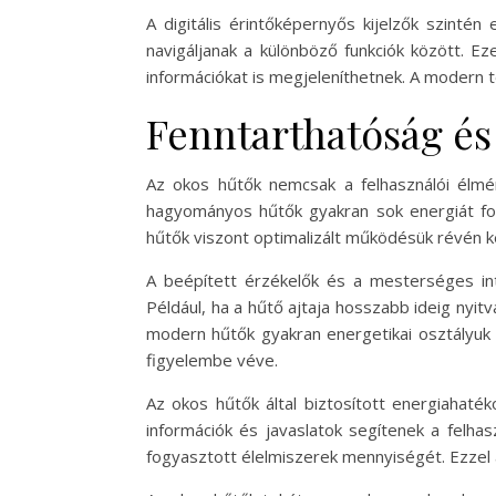
A digitális érintőképernyős kijelzők szint
navigáljanak a különböző funkciók között. E
információkat is megjeleníthetnek. A modern
Fenntarthatóság és
Az okos hűtők nemcsak a felhasználói élmén
hagyományos hűtők gyakran sok energiát fo
hűtők viszont optimalizált működésük révén ké
A beépített érzékelők és a mesterséges int
Például, ha a hűtő ajtaja hosszabb ideig nyit
modern hűtők gyakran energetikai osztályuk 
figyelembe véve.
Az okos hűtők által biztosított energiahaték
információk és javaslatok segítenek a felh
fogyasztott élelmiszerek mennyiségét. Ezzel 