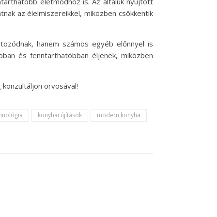
arthatóbb életmódhoz is. Az általuk nyújtott
tnak az élelmiszereikkel, miközben csökkentik
látozódnak, hanem számos egyéb előnnyel is
abban és fenntarthatóbban éljenek, miközben
konzultáljon orvosával!
hnológia
konyhai újítások
modern konyha