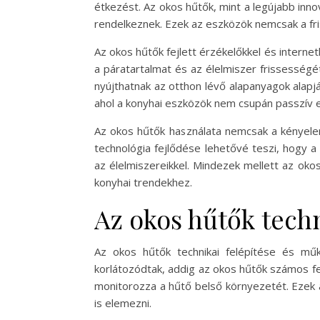
étkezést. Az okos hűtők, mint a legújabb inn
rendelkeznek. Ezek az eszközök nemcsak a fris
Az okos hűtők fejlett érzékelőkkel és interne
a páratartalmat és az élelmiszer frissességét
nyújthatnak az otthon lévő alapanyagok alapjá
ahol a konyhai eszközök nem csupán passzív 
Az okos hűtők használata nemcsak a kényelem
technológia fejlődése lehetővé teszi, hogy 
az élelmiszereikkel. Mindezek mellett az ok
konyhai trendekhez.
Az okos hűtők techn
Az okos hűtők technikai felépítése és mű
korlátozódtak, addig az okos hűtők számos fe
monitorozza a hűtő belső környezetét. Ezek a
is elemezni.