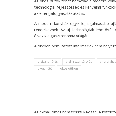
Az okos hűtők tehát nemcsak a modern konyhá
technológiai fejlesztések és kényelmi funkci
az energiafogyasztásukat is.
A modern konyhák egyik legizgalmasabb újí
rendelkeznek. Az új technológiák lehetővé 
élvezik a gasztronómia világát.
A cikkben bemutatott információk nem helyett
digitális hűtés
élelmiszer tárolás
energiaha
okos hűtő
okos otthon
Az e-mail címet nem tesszük közzé.
A kötele