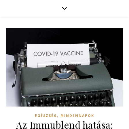
,
EGÉSZSÉG
MINDENNAPOK
Az Immublend hatása: