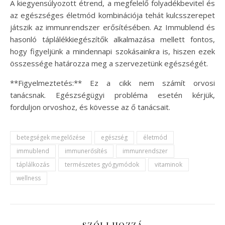
A kiegyensúlyozott étrend, a megfelelő folyadékbevitel és
az egészséges életmód kombinációja tehát kulcsszerepet
játszik az immunrendszer erősítésében. Az Immublend és
hasonló táplálékkiegészítők alkalmazása mellett fontos,
hogy figyeljünk a mindennapi szokásainkra is, hiszen ezek
összessége határozza meg a szervezetünk egészségét.
**Figyelmeztetés:** Ez a cikk nem számít orvosi
tanácsnak. Egészségügyi probléma esetén kérjük,
forduljon orvoshoz, és kövesse az ő tanácsait.
betegségek megelőzése
egészség
életmód
immublend
immunerősítés
immunrendszer
táplálkozás
természetes gyógymódok
vitaminok
wellness