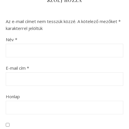
SZÓLJ HOZZÁ
Az e-mail címet nem tesszük közzé.
A kötelező mezőket
*
karakterrel jelöltük
Név
*
E-mail cím
*
Honlap