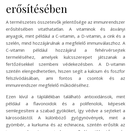
erősítésében
A természetes összetevők jelentősége az immunrendszer
erősítésében vitathatatlan. A vitaminok és ásványi
anyagok, mint például a C-vitamin, a D-vitamin, a cink és a
szelén, mind hozzájárulnak a megfelelő immunválaszhoz. A
C-vitamin például hozzájárul a fehérvérsejtek
termeléséhez, amelyek kulcsszerepet játszanak a
fertőzésekkel szembeni védekezésben. A D-vitamin
szintén elengedhetetlen, hiszen segít a kalcium és foszfor
felszívódásában, ami fontos a csontok és az
immunrendszer megfelelő működéséhez.
Ezen kívül a táplálékban található antioxidánsok, mint
például a flavonoidok és a polifenolok, képesek
semlegesíteni a szabad gyököket, így védve a sejteket a
károsodástól. A különböző gyógynövények, mint a
gyömbér, a kurkuma és az echinacea, szintén erősítik az