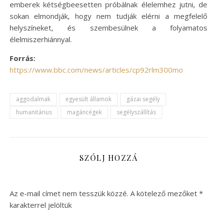
emberek kétségbeesetten próbálnak élelemhez jutni, de
sokan elmondják, hogy nem tudják elérni a megfelelő
helyszíneket, és szembesülnek a folyamatos
élelmiszerhiánnyal.
Forrás:
https://www.bbc.com/news/articles/cp92rlm300mo
aggodalmak
egyesült államok
gázai segély
humanitárius
magáncégek
segélyszállítás
SZÓLJ HOZZÁ
Az e-mail címet nem tesszük közzé.
A kötelező mezőket
*
karakterrel jelöltük