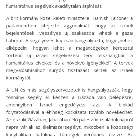
humanitárius segélyek akadálytalan átjárását.
A brit kormány közel-keleti minisztere, Hamish Falconer a
parlamentben kifejezte aggodalmát, hogy az izraeli
bejelentések „veszélyes új szakaszba” vihetik a gázai
háborút. A segélyezés kapcsán hangsúlyozta, hogy „nehéz
elképzelni, hogyan lehet a magáncégeken keresztül
történő új izraeli segélyezési terv összhangban a
humanitárius elvekkel és a növekvő igényekkel”. A tervek
megvalósításához sürgős tisztázást kértek az izraeli
kormánytól.
A UN és más segélyszervezetek is hangsúlyozzák, hogy
tonnányi segély áll készen a Gázába való belépésre,
amennyiben Izrael engedélyezi azt. A blokád
folytatódásával a éhínség kockázata tovább növekedhet.
Az északi Gázában, Jabaliában élő palesztin családok napról
napra várják az élelmiszersegélyt, miközben a közösségi
konyhákban hatalmas tömegek verődnek össze. Az