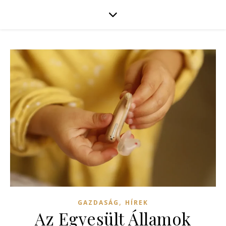
,
GAZDASÁG
HÍREK
Az Egyesült Államok