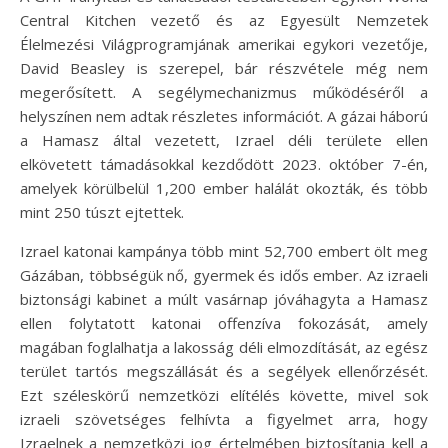
Central Kitchen vezető és az Egyesült Nemzetek
Élelmezési Világprogramjának amerikai egykori vezetője,
David Beasley is szerepel, bár részvétele még nem
megerősített. A segélymechanizmus működéséről a
helyszínen nem adtak részletes információt. A gázai háború
a Hamasz által vezetett, Izrael déli területe ellen
elkövetett támadásokkal kezdődött 2023. október 7-én,
amelyek körülbelül 1,200 ember halálát okozták, és több
mint 250 túszt ejtettek.
Izrael katonai kampánya több mint 52,700 embert ölt meg
Gázában, többségük nő, gyermek és idős ember. Az izraeli
biztonsági kabinet a múlt vasárnap jóváhagyta a Hamasz
ellen folytatott katonai offenzíva fokozását, amely
magában foglalhatja a lakosság déli elmozdítását, az egész
terület tartós megszállását és a segélyek ellenőrzését.
Ezt széleskörű nemzetközi elítélés követte, mivel sok
izraeli szövetséges felhívta a figyelmet arra, hogy
Izraelnek a nemzetközi jog értelmében biztosítania kell a