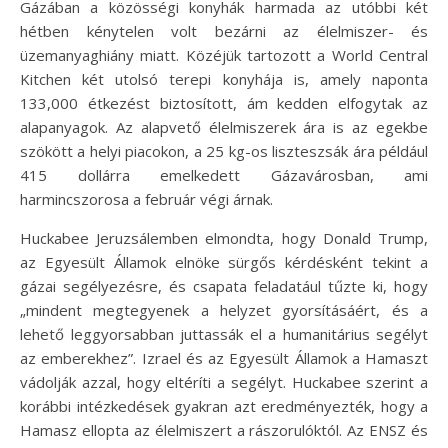
Gázában a közösségi konyhák harmada az utóbbi két
hétben kénytelen volt bezárni az élelmiszer- és
üzemanyaghiány miatt. Közéjük tartozott a World Central
Kitchen két utolsó terepi konyhája is, amely naponta
133,000 étkezést biztosított, ám kedden elfogytak az
alapanyagok. Az alapvető élelmiszerek ára is az egekbe
szökött a helyi piacokon, a 25 kg-os liszteszsák ára például
415 dollárra emelkedett Gázavárosban, ami
harmincszorosa a február végi árnak.
Huckabee Jeruzsálemben elmondta, hogy Donald Trump,
az Egyesült Államok elnöke sürgős kérdésként tekint a
gázai segélyezésre, és csapata feladatául tűzte ki, hogy
„mindent megtegyenek a helyzet gyorsításáért, és a
lehető leggyorsabban juttassák el a humanitárius segélyt
az emberekhez”. Izrael és az Egyesült Államok a Hamaszt
vádolják azzal, hogy eltéríti a segélyt. Huckabee szerint a
korábbi intézkedések gyakran azt eredményezték, hogy a
Hamasz ellopta az élelmiszert a rászorulóktól. Az ENSZ és