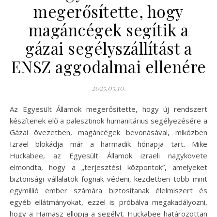
megerősítette, hogy
magáncégek segítik a
gázai segélyszállítást a
ENSZ aggodalmai ellenére
2025.05.10.
Az Egyesült Államok megerősítette, hogy új rendszert
készítenek elő a palesztinok humanitárius segélyezésére a
Gázai övezetben, magáncégek bevonásával, miközben
Izrael blokádja már a harmadik hónapja tart. Mike
Huckabee, az Egyesült Államok izraeli nagykövete
elmondta, hogy a „terjesztési központok”, amelyeket
biztonsági vállalatok fognak védeni, kezdetben több mint
egymillió ember számára biztosítanak élelmiszert és
egyéb ellátmányokat, ezzel is próbálva megakadályozni,
hogy a Hamasz ellopja a segélyt. Huckabee határozottan