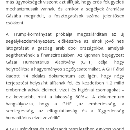
más ügynökségek viszont azt állítják, hogy erős felügyeleti
mechanizmusaik vannak, és amikor a segélyek áramlása
Gázába megindult, a fosztogatások száma jelentősen
csökkent.
A Trump-kormányzat próbálja megszilárdítani az új
segélykezdeményezést, előkészítve az elnök jövő heti
látogatását a gazdag arab öböl országokba, amelyek
segíthetnének a finanszírozásban. Az újonnan bejegyzett
Gázai Humanitárius Alapítvány (GHF) célja, hogy
helyreállítsa a hagyományos segélycsatornákat. A GHF által
kiadott 14 oldalas dokumentum azt ígéri, hogy négy
terjesztési helyszínt állítanak fel, és kezdetben 1,2 millió
embernek adnak élelmet, vizet és higiéniai csomagokat –
ez kevesebb, mint a lakosság 60%-a. A dokumentum
hangsúlyozza, hogy a GHF „az emberiesség, a
semlegesség, az elfogulatlanság és a függetlenség
humanitárius elvei vezérlik”.
A GHF irányítási és tanácsadói testületében egykori World