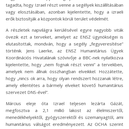
tagadta, hogy Izrael részt venne a segélyek kiszállításában
vagy elosztásában, azonban kijelentette, hogy a izraeli
erők biztosítják a központok körüli terület védelmét.
A részletek napvilágra kerülésével egyre nagyobb viták
övezik ezt a terveket, amelyet az ENSZ ügynökségei is
elutasítottak, mondván, hogy a segély „fegyveresítése”
történik. Jens Laerke, az ENSZ Humanitárius Ügyek
Koordinációs Hivatalának szóvivője a BBC-nek nyilatkozva
kijelentette, hogy „nem fognak részt venni” a tervekben,
amelyek nem állnak összhangban elveikkel. Hozzátette,
hogy „nincs ok arra, hogy olyan rendszert hozzanak létre,
amely ellentétes a bármely elveket követő humanitárius
szervezet DNS-ével”.
Március eleje óta Izrael teljesen lezárta Gázát,
megfosztva a 2,1 millió lakost az élelmiszertől,
menedékhelyektől, gyógyszerektől és üzemanyagtól, ami
humanitárius válságot eredményezett. Az OCHA szerint