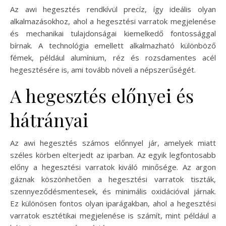
Az awi hegesztés rendkívül precíz, így ideális olyan
alkalmazásokhoz, ahol a hegesztési varratok megjelenése
és mechanikai tulajdonságai kiemelkedő fontossággal
bírnak. A technológia emellett alkalmazható különböző
fémek, például alumínium, réz és rozsdamentes acél
hegesztésére is, ami tovább növeli a népszerűségét.
A hegesztés előnyei és
hátrányai
Az awi hegesztés számos előnnyel jár, amelyek miatt
széles körben elterjedt az iparban. Az egyik legfontosabb
előny a hegesztési varratok kiváló minősége. Az argon
gáznak köszönhetően a hegesztési varratok tiszták,
szennyeződésmentesek, és minimális oxidációval járnak.
Ez különösen fontos olyan iparágakban, ahol a hegesztési
varratok esztétikai megjelenése is számít, mint például a