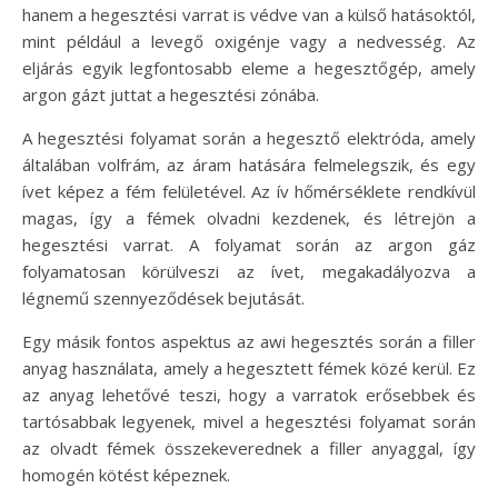
hanem a hegesztési varrat is védve van a külső hatásoktól,
mint például a levegő oxigénje vagy a nedvesség. Az
eljárás egyik legfontosabb eleme a hegesztőgép, amely
argon gázt juttat a hegesztési zónába.
A hegesztési folyamat során a hegesztő elektróda, amely
általában volfrám, az áram hatására felmelegszik, és egy
ívet képez a fém felületével. Az ív hőmérséklete rendkívül
magas, így a fémek olvadni kezdenek, és létrejön a
hegesztési varrat. A folyamat során az argon gáz
folyamatosan körülveszi az ívet, megakadályozva a
légnemű szennyeződések bejutását.
Egy másik fontos aspektus az awi hegesztés során a filler
anyag használata, amely a hegesztett fémek közé kerül. Ez
az anyag lehetővé teszi, hogy a varratok erősebbek és
tartósabbak legyenek, mivel a hegesztési folyamat során
az olvadt fémek összekeverednek a filler anyaggal, így
homogén kötést képeznek.