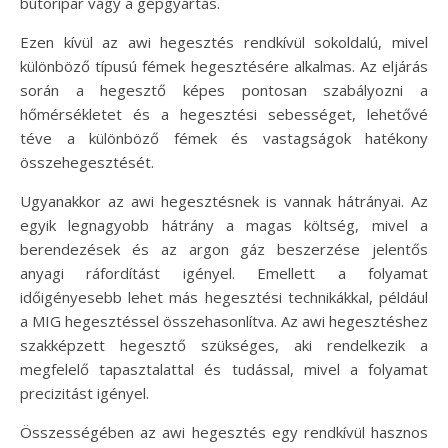
bútoripar vagy a gépgyártás.
Ezen kívül az awi hegesztés rendkívül sokoldalú, mivel
különböző típusú fémek hegesztésére alkalmas. Az eljárás
során a hegesztő képes pontosan szabályozni a
hőmérsékletet és a hegesztési sebességet, lehetővé
téve a különböző fémek és vastagságok hatékony
összehegesztését.
Ugyanakkor az awi hegesztésnek is vannak hátrányai. Az
egyik legnagyobb hátrány a magas költség, mivel a
berendezések és az argon gáz beszerzése jelentős
anyagi ráfordítást igényel. Emellett a folyamat
időigényesebb lehet más hegesztési technikákkal, például
a MIG hegesztéssel összehasonlítva. Az awi hegesztéshez
szakképzett hegesztő szükséges, aki rendelkezik a
megfelelő tapasztalattal és tudással, mivel a folyamat
precizitást igényel.
Összességében az awi hegesztés egy rendkívül hasznos