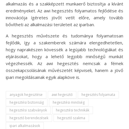
alkalmazás és a szakképzett munkaerő biztosítja a kívánt
eredményeket. Az awi hegesztés folyamatos fejlődése és
innovációja ígéretes jövőt vetít előre, amely tovább
bővítheti az alkalmazási területeit az iparban.
A hegesztés művészete és tudománya folyamatosan
fejlődik, így a szakemberek számára elengedhetetlen,
hogy naprakészen kövessék a legújabb technológiákat és
eljárásokat, hogy a lehető legjobb minőségű munkát
végezhessék. Az awi hegesztés nemcsak a fémek
összekapcsolásának művészetét képviseli, hanem a jövő
ipari megoldásainak egyik alapköve is.
anyagok hegesztése
awi hegesztő
hegesztés folyamata
hegesztési biztonság
hegesztési minőség
hegesztési szabványok
hegesztési technikák
hegesztő berendezések
hegesztő szakma
ipari alkalmazások