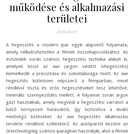
működése és alkalmazási
területei
2025.05.07.
A hegesztés a modern ipar egyik alapvető folyamata,
amely nélkülözhetetlen a fémek összekapcsolásához. Az
évtizedek során számos hegesztési technika alakult ki,
amelyek közül az awi (argon védett ívhegesztés)
kiemelkedik a precizitása és sokoldalúsága miatt. Az awi
hegesztés különösen népszerű a fémiparban, mivel
rendkívül tiszta és erős hegesztéseket tesz lehetővé,
minimális szennyeződés mellett. A folyamat során argon
gázt használnak, amely megvédi a hegesztési varratot a
külső környezeti hatásoktól, így biztosítva a kiváló
minőségű kötéseket. Az awi hegesztés alkalmazási
területe rendkívül széleskörű. Az autóipartól kezdve az
űrtechnológiáig számos iparágban használják, ahol a fémek