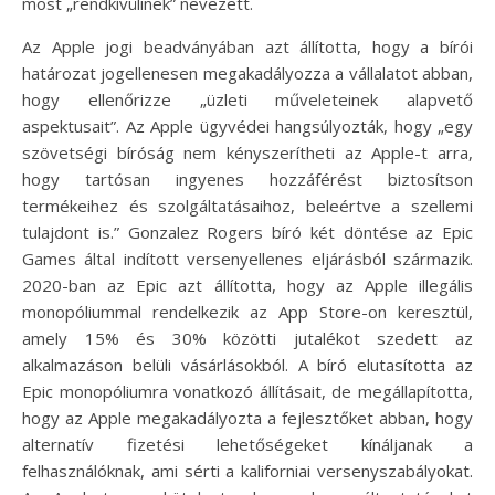
most „rendkívülinek” nevezett.
Az Apple jogi beadványában azt állította, hogy a bírói
határozat jogellenesen megakadályozza a vállalatot abban,
hogy ellenőrizze „üzleti műveleteinek alapvető
aspektusait”. Az Apple ügyvédei hangsúlyozták, hogy „egy
szövetségi bíróság nem kényszerítheti az Apple-t arra,
hogy tartósan ingyenes hozzáférést biztosítson
termékeihez és szolgáltatásaihoz, beleértve a szellemi
tulajdont is.” Gonzalez Rogers bíró két döntése az Epic
Games által indított versenyellenes eljárásból származik.
2020-ban az Epic azt állította, hogy az Apple illegális
monopóliummal rendelkezik az App Store-on keresztül,
amely 15% és 30% közötti jutalékot szedett az
alkalmazáson belüli vásárlásokból. A bíró elutasította az
Epic monopóliumra vonatkozó állításait, de megállapította,
hogy az Apple megakadályozta a fejlesztőket abban, hogy
alternatív fizetési lehetőségeket kínáljanak a
felhasználóknak, ami sérti a kaliforniai versenyszabályokat.