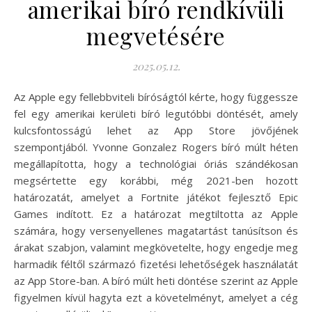
amerikai bíró rendkívüli
megvetésére
2025.05.12.
Az Apple egy fellebbviteli bíróságtól kérte, hogy függessze
fel egy amerikai kerületi bíró legutóbbi döntését, amely
kulcsfontosságú lehet az App Store jövőjének
szempontjából. Yvonne Gonzalez Rogers bíró múlt héten
megállapította, hogy a technológiai óriás szándékosan
megsértette egy korábbi, még 2021-ben hozott
határozatát, amelyet a Fortnite játékot fejlesztő Epic
Games indított. Ez a határozat megtiltotta az Apple
számára, hogy versenyellenes magatartást tanúsítson és
árakat szabjon, valamint megkövetelte, hogy engedje meg
harmadik féltől származó fizetési lehetőségek használatát
az App Store-ban. A bíró múlt heti döntése szerint az Apple
figyelmen kívül hagyta ezt a követelményt, amelyet a cég