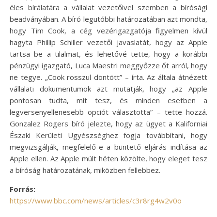
éles bírálatára a vállalat vezetőivel szemben a bírósági
beadványában. A bíró legutóbbi határozatában azt mondta,
hogy Tim Cook, a cég vezérigazgatója figyelmen kívül
hagyta Phillip Schiller vezetői javaslatát, hogy az Apple
tartsa be a tilalmat, és lehetővé tette, hogy a korábbi
pénzügyi igazgató, Luca Maestri meggyőzze őt arról, hogy
ne tegye. „Cook rosszul döntött” – írta. Az általa átnézett
vállalati dokumentumok azt mutatják, hogy „az Apple
pontosan tudta, mit tesz, és minden esetben a
legversenyellenesebb opciót választotta” – tette hozzá.
Gonzalez Rogers bíró jelezte, hogy az ügyet a Kaliforniai
Északi Kerületi Ügyészséghez fogja továbbítani, hogy
megvizsgálják, megfelelő-e a büntető eljárás indítása az
Apple ellen. Az Apple múlt héten közölte, hogy eleget tesz
a bíróság határozatának, miközben fellebbez.
Forrás:
https://www.bbc.com/news/articles/c3r8rg4w2v0o