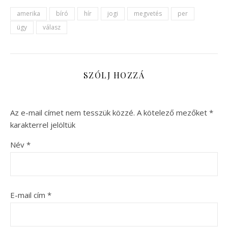
amerika
bíró
hír
jogi
megvetés
per
ügy
válasz
SZÓLJ HOZZÁ
Az e-mail címet nem tesszük közzé.
A kötelező mezőket
*
karakterrel jelöltük
Név
*
E-mail cím
*