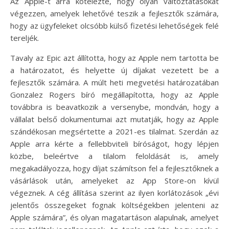
Az Apple-t arra kötelezte, hogy olyan változtatásokat
végezzen, amelyek lehetővé teszik a fejlesztők számára,
hogy az ügyfeleket olcsóbb külső fizetési lehetőségek felé
tereljék.
Tavaly az Epic azt állította, hogy az Apple nem tartotta be
a határozatot, és helyette új díjakat vezetett be a
fejlesztők számára. A múlt heti megvetési határozatában
Gonzalez Rogers bíró megállapította, hogy az Apple
továbbra is beavatkozik a versenybe, mondván, hogy a
vállalat belső dokumentumai azt mutatják, hogy az Apple
szándékosan megsértette a 2021-es tilalmat. Szerdán az
Apple arra kérte a fellebbviteli bíróságot, hogy lépjen
közbe, beleértve a tilalom feloldását is, amely
megakadályozza, hogy díjat számítson fel a fejlesztőknek a
vásárlások után, amelyeket az App Store-on kívül
végeznek. A cég állítása szerint az ilyen korlátozások „évi
jelentős összegeket fognak költségekben jelenteni az
Apple számára”, és olyan magatartáson alapulnak, amelyet