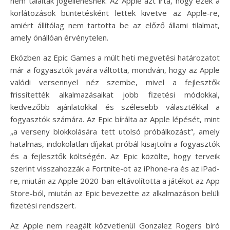
nem találtak jogellenesnek. Az Apple azt írta, hogy ezek a
korlátozások büntetésként lettek kivetve az Apple-re,
amiért állítólag nem tartotta be az előző állami tilalmat,
amely önállóan érvénytelen.
Eközben az Epic Games a múlt heti megvetési határozatot
már a fogyasztók javára váltotta, mondván, hogy az Apple
valódi versennyel néz szembe, mivel a fejlesztők
frissítették alkalmazásaikat jobb fizetési módokkal,
kedvezőbb ajánlatokkal és szélesebb választékkal a
fogyasztók számára. Az Epic bírálta az Apple lépését, mint
„a verseny blokkolására tett utolsó próbálkozást”, amely
hatalmas, indokolatlan díjakat próbál kisajtolni a fogyasztók
és a fejlesztők költségén. Az Epic közölte, hogy terveik
szerint visszahozzák a Fortnite-ot az iPhone-ra és az iPad-
re, miután az Apple 2020-ban eltávolította a játékot az App
Store-ból, miután az Epic bevezette az alkalmazáson belüli
fizetési rendszert.
Az Apple nem reagált közvetlenül Gonzalez Rogers bíró