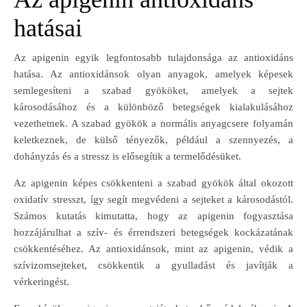
hatásai
Az apigenin egyik legfontosabb tulajdonsága az antioxidáns
hatása. Az antioxidánsok olyan anyagok, amelyek képesek
semlegesíteni a szabad gyököket, amelyek a sejtek
károsodásához és a különböző betegségek kialakulásához
vezethetnek. A szabad gyökök a normális anyagcsere folyamán
keletkeznek, de külső tényezők, például a szennyezés, a
dohányzás és a stressz is elősegítik a termelődésüket.
Az apigenin képes csökkenteni a szabad gyökök által okozott
oxidatív stresszt, így segít megvédeni a sejteket a károsodástól.
Számos kutatás kimutatta, hogy az apigenin fogyasztása
hozzájárulhat a szív- és érrendszeri betegségek kockázatának
csökkentéséhez. Az antioxidánsok, mint az apigenin, védik a
szívizomsejteket, csökkentik a gyulladást és javítják a
vérkeringést.