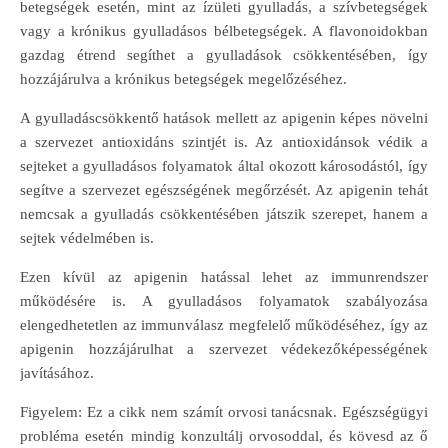
betegségek esetén, mint az ízületi gyulladás, a szívbetegségek
vagy a krónikus gyulladásos bélbetegségek. A flavonoidokban
gazdag étrend segíthet a gyulladások csökkentésében, így
hozzájárulva a krónikus betegségek megelőzéséhez.
A gyulladáscsökkentő hatások mellett az apigenin képes növelni
a szervezet antioxidáns szintjét is. Az antioxidánsok védik a
sejteket a gyulladásos folyamatok által okozott károsodástól, így
segítve a szervezet egészségének megőrzését. Az apigenin tehát
nemcsak a gyulladás csökkentésében játszik szerepet, hanem a
sejtek védelmében is.
Ezen kívül az apigenin hatással lehet az immunrendszer
működésére is. A gyulladásos folyamatok szabályozása
elengedhetetlen az immunválasz megfelelő működéséhez, így az
apigenin hozzájárulhat a szervezet védekezőképességének
javításához.
Figyelem: Ez a cikk nem számít orvosi tanácsnak. Egészségügyi
probléma esetén mindig konzultálj orvosoddal, és kövesd az ő