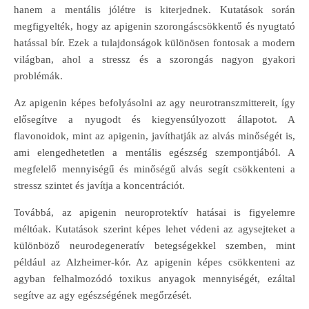
hanem a mentális jólétre is kiterjednek. Kutatások során
megfigyelték, hogy az apigenin szorongáscsökkentő és nyugtató
hatással bír. Ezek a tulajdonságok különösen fontosak a modern
világban, ahol a stressz és a szorongás nagyon gyakori
problémák.
Az apigenin képes befolyásolni az agy neurotranszmittereit, így
elősegítve a nyugodt és kiegyensúlyozott állapotot. A
flavonoidok, mint az apigenin, javíthatják az alvás minőségét is,
ami elengedhetetlen a mentális egészség szempontjából. A
megfelelő mennyiségű és minőségű alvás segít csökkenteni a
stressz szintet és javítja a koncentrációt.
Továbbá, az apigenin neuroprotektív hatásai is figyelemre
méltóak. Kutatások szerint képes lehet védeni az agysejteket a
különböző neurodegeneratív betegségekkel szemben, mint
például az Alzheimer-kór. Az apigenin képes csökkenteni az
agyban felhalmozódó toxikus anyagok mennyiségét, ezáltal
segítve az agy egészségének megőrzését.