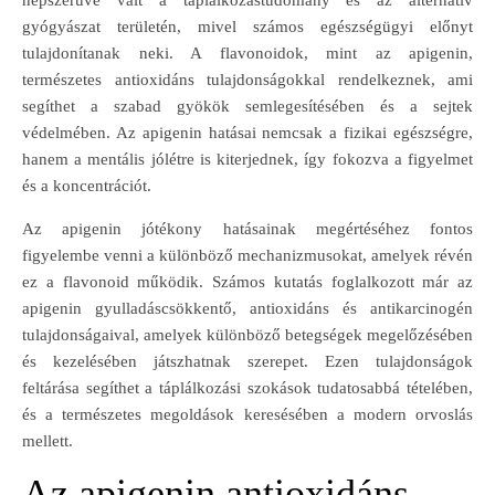
gyógyászat területén, mivel számos egészségügyi előnyt
tulajdonítanak neki. A flavonoidok, mint az apigenin,
természetes antioxidáns tulajdonságokkal rendelkeznek, ami
segíthet a szabad gyökök semlegesítésében és a sejtek
védelmében. Az apigenin hatásai nemcsak a fizikai egészségre,
hanem a mentális jólétre is kiterjednek, így fokozva a figyelmet
és a koncentrációt.
Az apigenin jótékony hatásainak megértéséhez fontos
figyelembe venni a különböző mechanizmusokat, amelyek révén
ez a flavonoid működik. Számos kutatás foglalkozott már az
apigenin gyulladáscsökkentő, antioxidáns és antikarcinogén
tulajdonságaival, amelyek különböző betegségek megelőzésében
és kezelésében játszhatnak szerepet. Ezen tulajdonságok
feltárása segíthet a táplálkozási szokások tudatosabbá tételében,
és a természetes megoldások keresésében a modern orvoslás
mellett.
Az apigenin antioxidáns