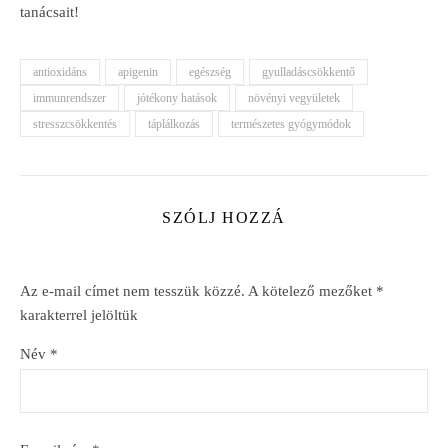
tanácsait!
antioxidáns
apigenin
egészség
gyulladáscsökkentő
immunrendszer
jótékony hatások
növényi vegyületek
stresszcsökkentés
táplálkozás
természetes gyógymódok
SZÓLJ HOZZÁ
Az e-mail címet nem tesszük közzé.
A kötelező mezőket
*
karakterrel jelöltük
Név
*