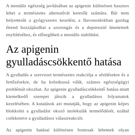
A mentális egészség javításában az apigenin különösen hasznos
lehet a természetes alternatívát keresők számára. Bár nem
helyettesíti a gyógyszeres kezelést, a flavonoidokban gazdag
étrend hozzájárulhat a szorongás és a depresszió tüneteinek
enyhítéséhez, és elősegítheti a mentális stabilitást.
Az apigenin
gyulladáscsökkentő hatása
A gyulladás a szervezet természetes reakciója a sérülésekre és a
fertőzésekre, de ha krónikussá válik, számos egészségügyi
problémát okozhat. Az apigenin gyulladáscsökkentő hatása miatt
kiemelkedő szerepet játszik a gyulladásos folyamatok
kezelésében. A kutatások azt mutatják, hogy az apigenin képes
blokkolni a gyulladást okozó molekulák termelődését, ezáltal
csökkentve a gyulladásos válaszreakciót.
Az apigenin hatásai különösen fontosak lehetnek olyan