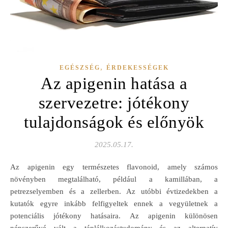
,
EGÉSZSÉG
ÉRDEKESSÉGEK
Az apigenin hatása a
szervezetre: jótékony
tulajdonságok és előnyök
2025.05.17.
Az apigenin egy természetes flavonoid, amely számos
növényben megtalálható, például a kamillában, a
petrezselyemben és a zellerben. Az utóbbi évtizedekben a
kutatók egyre inkább felfigyeltek ennek a vegyületnek a
potenciális jótékony hatásaira. Az apigenin különösen
népszerűvé vált a táplálkozástudomány és az alternatív