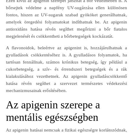
Ezen kívül az apigenin szerepet játszhat a bőr védelmében is. A
bőrsejtek védelme a napfény UV-sugárzása ellen különösen
fontos, hiszen az UV-sugarak szabad gyököket generálhatnak,
amelyek öregedési folyamatokat indíthatnak be. Az apigenin
antioxidáns hatása révén segíthet megőrizni a bőr fiatalos
megjelenését és csökkentheti a bőrbetegségek kockázatát.
A flavonoidok, beleértve az apigenint is, hozzájárulhatnak a
gyulladások csökkentéséhez is. A gyulladásos folyamatok, ha
tartósan fennállnak, számos krónikus betegség, így például a
cukorbetegség, a szív- és érrendszeri betegségek és a rák
kialakulásához vezethetnek. Az apigenin gyulladáscsökkentő
hatása révén segíthet a szervezet természetes védekezési
mechanizmusainak erősítésében.
Az apigenin szerepe a
mentális egészségben
Az apigenin hatásai nemcsak a fizikai egészségre korlátozódnak,