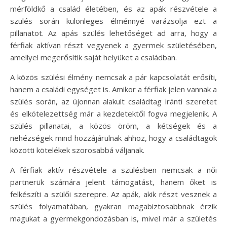
mérföldkő a család életében, és az apák részvétele a
szülés során különleges élménnyé varázsolja ezt a
pillanatot. Az apás szülés lehetőséget ad arra, hogy a
férfiak aktívan részt vegyenek a gyermek születésében,
amellyel megerősítik saját helyüket a családban.
A közös szülési élmény nemcsak a pár kapcsolatát erősíti,
hanem a családi egységet is. Amikor a férfiak jelen vannak a
szülés során, az újonnan alakult családtag iránti szeretet
és elkötelezettség már a kezdetektől fogva megjelenik. A
szülés pillanatai, a közös öröm, a kétségek és a
nehézségek mind hozzájárulnak ahhoz, hogy a családtagok
közötti kötelékek szorosabbá váljanak.
A férfiak aktív részvétele a szülésben nemcsak a női
partnerük számára jelent támogatást, hanem őket is
felkészíti a szülői szerepre. Az apák, akik részt vesznek a
szülés folyamatában, gyakran magabiztosabbnak érzik
magukat a gyermekgondozásban is, mivel már a születés