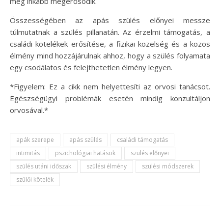
még inkább megerősödik.
Összességében az apás szülés előnyei messze
túlmutatnak a szülés pillanatán. Az érzelmi támogatás, a
családi kötelékek erősítése, a fizikai közelség és a közös
élmény mind hozzájárulnak ahhoz, hogy a szülés folyamata
egy csodálatos és felejthetetlen élmény legyen.
*Figyelem: Ez a cikk nem helyettesíti az orvosi tanácsot.
Egészségügyi problémák esetén mindig konzultáljon
orvosával.*
apák szerepe
apás szülés
családi támogatás
intimitás
pszichológiai hatások
szülés előnyei
szülés utáni időszak
szülési élmény
szülési módszerek
szülői kötelék