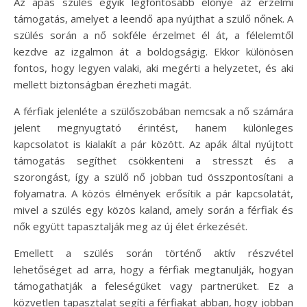
Az apás szülés egyik legfontosabb előnye az érzelmi
támogatás, amelyet a leendő apa nyújthat a szülő nőnek. A
szülés során a nő sokféle érzelmet él át, a félelemtől
kezdve az izgalmon át a boldogságig. Ekkor különösen
fontos, hogy legyen valaki, aki megérti a helyzetet, és aki
mellett biztonságban érezheti magát.
A férfiak jelenléte a szülőszobában nemcsak a nő számára
jelent megnyugtató érintést, hanem különleges
kapcsolatot is kialakít a pár között. Az apák által nyújtott
támogatás segíthet csökkenteni a stresszt és a
szorongást, így a szülő nő jobban tud összpontosítani a
folyamatra. A közös élmények erősítik a pár kapcsolatát,
mivel a szülés egy közös kaland, amely során a férfiak és
nők együtt tapasztalják meg az új élet érkezését.
Emellett a szülés során történő aktív részvétel
lehetőséget ad arra, hogy a férfiak megtanulják, hogyan
támogathatják a feleségüket vagy partnerüket. Ez a
közvetlen tapasztalat segíti a férfiakat abban, hogy jobban