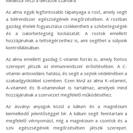
ideálissá teszi a diétázók számára.
Az alma egyik legfontosabb tápanyaga a rost, amely segít
a bélrendszer egészségének megőrzésében. A rostban
gazdag ételek fogyasztása csökkentheti a szívbetegségek
és a cukorbetegség kockázatát. A rostok emellett
hozzájárulnak a teltségérzethez is, ami segíthet a súlyunk
kontrollálásában.
Az alma emellett gazdag C-vitamin forrás is, amely fontos
szerepet játszik az immunrendszer erősítésében. A C-
vitamin antioxidáns hatású, és segít a sejtek védelmében a
szabadgyökökkel szemben. Ezen kívül az alma K-vitamint,
A-vitamint és B-vitaminokat is tartalmaz, amelyek mind
hozzájárulnak a szervezet megfelelő működéséhez.
Az ásványi anyagok közül a kálium és a magnézium
kiemelkedő jelentőséggel bír. A kálium segít fenntartani a
megfelelő vérnyomást, míg a magnézium a csontok és a
szív egészségének megőrzésében játszik szerepet.