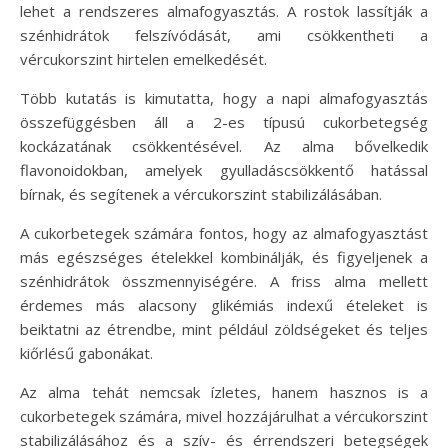
lehet a rendszeres almafogyasztás. A rostok lassítják a
szénhidrátok felszívódását, ami csökkentheti a
vércukorszint hirtelen emelkedését.
Több kutatás is kimutatta, hogy a napi almafogyasztás
összefüggésben áll a 2-es típusú cukorbetegség
kockázatának csökkentésével. Az alma bővelkedik
flavonoidokban, amelyek gyulladáscsökkentő hatással
bírnak, és segítenek a vércukorszint stabilizálásában.
A cukorbetegek számára fontos, hogy az almafogyasztást
más egészséges ételekkel kombinálják, és figyeljenek a
szénhidrátok összmennyiségére. A friss alma mellett
érdemes más alacsony glikémiás indexű ételeket is
beiktatni az étrendbe, mint például zöldségeket és teljes
kiőrlésű gabonákat.
Az alma tehát nemcsak ízletes, hanem hasznos is a
cukorbetegek számára, mivel hozzájárulhat a vércukorszint
stabilizálásához és a szív- és érrendszeri betegségek