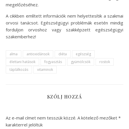
megelőzéséhez.
A cikkben említett információk nem helyettesítik a szakmai
orvosi tanácsot. Egészségügyi problémák esetén mindig
forduljon orvoshoz vagy szakképzett egészségügyi
szakemberhez!
alma
antioxidánsok
diéta
egészség
élettani hatások
fogyasztás
gyümölcsök
rostok
táplálkozás
vitaminok
SZÓLJ HOZZÁ
Az e-mail címet nem tesszük közzé.
A kötelező mezőket
*
karakterrel jelöltük