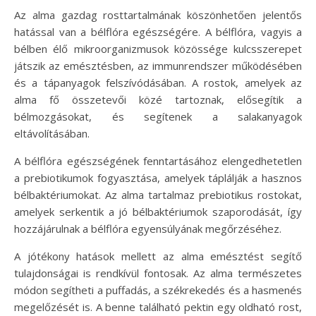
Az alma gazdag rosttartalmának köszönhetően jelentős
hatással van a bélflóra egészségére. A bélflóra, vagyis a
bélben élő mikroorganizmusok közössége kulcsszerepet
játszik az emésztésben, az immunrendszer működésében
és a tápanyagok felszívódásában. A rostok, amelyek az
alma fő összetevői közé tartoznak, elősegítik a
bélmozgásokat, és segítenek a salakanyagok
eltávolításában.
A bélflóra egészségének fenntartásához elengedhetetlen
a prebiotikumok fogyasztása, amelyek táplálják a hasznos
bélbaktériumokat. Az alma tartalmaz prebiotikus rostokat,
amelyek serkentik a jó bélbaktériumok szaporodását, így
hozzájárulnak a bélflóra egyensúlyának megőrzéséhez.
A jótékony hatások mellett az alma emésztést segítő
tulajdonságai is rendkívül fontosak. Az alma természetes
módon segítheti a puffadás, a székrekedés és a hasmenés
megelőzését is. A benne található pektin egy oldható rost,