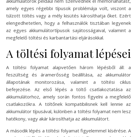
akkumulátorok például nem szenvednek el memóriahatást,
amely egyes régebbi típusok problémája volt, viszont a
túlzott töltés vagy a mély kisütés károsíthatja őket. Ezért
elengedhetetlen, hogy a felhasználók tisztában legyenek
az egyes akkumulátortípusok sajátosságaival, valamint a
megfelelő töltési és karbantartási eljárásokkal.
A töltési folyamat lépései
A töltési folyamat alapvetően három lépésből áll: a
feszültség és áramerősség beállítása, az akkumulátor
állapotának monitorozása, valamint a töltési ciklus
befejezése. Az első lépés a töltő csatlakoztatása az
akkumulátorhoz, amely során fontos figyelni a megfelelő
csatlakozókra. A töltőnek kompatibilisnek kell lennie az
akkumulátor típusával, különben a töltési folyamat nem lesz
hatékony, vagy akár károsíthatja az akkumulátort.
A második lépés a töltési folyamat figyelemmel kísérése. A