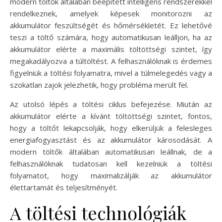
modern töltők általában beépített intelligens rendszerekkel
rendelkeznek, amelyek képesek monitorozni az
akkumulátor feszültségét és hőmérsékletét. Ez lehetővé
teszi a töltő számára, hogy automatikusan leálljon, ha az
akkumulátor elérte a maximális töltöttségi szintet, így
megakadályozva a túltöltést. A felhasználóknak is érdemes
figyelniük a töltési folyamatra, mivel a túlmelegedés vagy a
szokatlan zajok jelezhetik, hogy probléma merült fel.
Az utolsó lépés a töltési ciklus befejezése. Miután az
akkumulátor elérte a kívánt töltöttségi szintet, fontos,
hogy a töltőt lekapcsolják, hogy elkerüljük a felesleges
energiafogyasztást és az akkumulátor károsodását. A
modern töltők általában automatikusan leállnak, de a
felhasználóknak tudatosan kell kezelniük a töltési
folyamatot, hogy maximalizálják az akkumulátor
élettartamát és teljesítményét.
A töltési technológiák