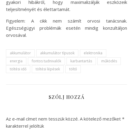
gyakori hibákról, hogy maximalizálják eszközeik
teljesítményét és élettartamát.
Figyelem: A cikk nem számít orvosi tanácsnak.
Egészségügyi problémák esetén mindig konzultáljon
orvosával.
akkumulátor
akkumulátor típusok
elektronika
energia
fontos tudnivalók
karbantartás
működés
töltési idő
töltési lépések
töltő
SZÓLJ HOZZÁ
Az e-mail címet nem tesszük közzé.
A kötelező mezőket
*
karakterrel jelöltük