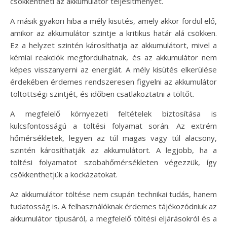
csökkentheti az akkumulátor teljesítményét.
A másik gyakori hiba a mély kisütés, amely akkor fordul elő,
amikor az akkumulátor szintje a kritikus határ alá csökken.
Ez a helyzet szintén károsíthatja az akkumulátort, mivel a
kémiai reakciók megfordulhatnak, és az akkumulátor nem
képes visszanyerni az energiát. A mély kisütés elkerülése
érdekében érdemes rendszeresen figyelni az akkumulátor
töltöttségi szintjét, és időben csatlakoztatni a töltőt.
A megfelelő környezeti feltételek biztosítása is
kulcsfontosságú a töltési folyamat során. Az extrém
hőmérsékletek, legyen az túl magas vagy túl alacsony,
szintén károsíthatják az akkumulátort. A legjobb, ha a
töltési folyamatot szobahőmérsékleten végezzük, így
csökkenthetjük a kockázatokat.
Az akkumulátor töltése nem csupán technikai tudás, hanem
tudatosság is. A felhasználóknak érdemes tájékozódniuk az
akkumulátor típusáról, a megfelelő töltési eljárásokról és a