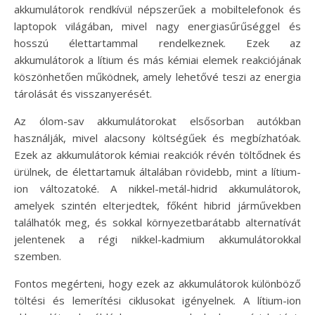
akkumulátorok rendkívül népszerűek a mobiltelefonok és
laptopok világában, mivel nagy energiasűrűséggel és
hosszú élettartammal rendelkeznek. Ezek az
akkumulátorok a lítium és más kémiai elemek reakciójának
köszönhetően működnek, amely lehetővé teszi az energia
tárolását és visszanyerését.
Az ólom-sav akkumulátorokat elsősorban autókban
használják, mivel alacsony költségűek és megbízhatóak.
Ezek az akkumulátorok kémiai reakciók révén töltődnek és
ürülnek, de élettartamuk általában rövidebb, mint a lítium-
ion változatoké. A nikkel-metál-hidrid akkumulátorok,
amelyek szintén elterjedtek, főként hibrid járművekben
találhatók meg, és sokkal környezetbarátabb alternatívát
jelentenek a régi nikkel-kadmium akkumulátorokkal
szemben.
Fontos megérteni, hogy ezek az akkumulátorok különböző
töltési és lemerítési ciklusokat igényelnek. A lítium-ion