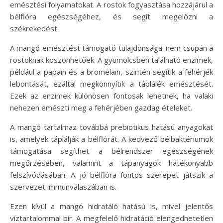
emésztési folyamatokat. A rostok fogyasztása hozzájárul a
bélflóra egészségéhez, és segít megelőzni a
székrekedést.
A mangó emésztést támogató tulajdonságai nem csupán a
rostoknak köszönhetőek. A gyümölcsben található enzimek,
például a papain és a bromelain, szintén segítik a fehérjék
lebontását, ezáltal megkönnyítik a táplálék emésztését.
Ezek az enzimek különösen fontosak lehetnek, ha valaki
nehezen emészti meg a fehérjében gazdag ételeket.
A mangó tartalmaz továbbá prebiotikus hatású anyagokat
is, amelyek táplálják a bélflórát. A kedvező bélbaktériumok
támogatása segíthet a bélrendszer egészségének
megőrzésében, valamint a tápanyagok hatékonyabb
felszívódásában. A jó bélflóra fontos szerepet játszik a
szervezet immunválaszában is.
Ezen kívül a mangó hidratáló hatású is, mivel jelentős
víztartalommal bír. A megfelelő hidratáció elengedhetetlen