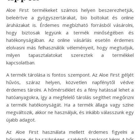
Aloe First termékeket számos helyen beszerezhetjük,
beleértve a gyógyszertárakat, bio boltokat és online
áruházakat is. Érdemes megbízható forrásból vásárolni,
hogy biztosak legyünk a termék minőségében és
hatékonyságában. Az online vásárlás esetén érdemes
elolvasni más felhasználók véleményeit, hogy megtudjuk,
milyen tapasztalatokat szereztek a termékkel
kapcsolatban.
A termék tárolása is fontos szempont. Az Aloe First géljét
hűvös, száraz helyen, közvetlen napfénytől védve
érdemes tárolni. A hőmérséklet és a fény hatással lehet a
hatóanyagokra, így a megfelelő tárolás segíthet megőrizni
a termék hatékonyságát. Ha a termék állaga vagy színe
megváltozik, akkor ne használjuk, és inkább válasszunk egy
újabb adagot.
Az Aloe First használata mellett érdemes figyelni a
bőrünkre, és ha szükséges, szakértői tanácsot kérni. A bőr