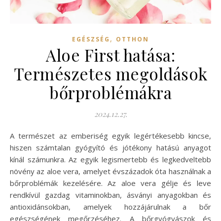
,
EGÉSZSÉG
OTTHON
Aloe First hatása:
Természetes megoldások
bőrproblémákra
2024.12.27.
A természet az emberiség egyik legértékesebb kincse,
hiszen számtalan gyógyító és jótékony hatású anyagot
kínál számunkra. Az egyik legismertebb és legkedveltebb
növény az aloe vera, amelyet évszázadok óta használnak a
bőrproblémák kezelésére. Az aloe vera gélje és leve
rendkívül gazdag vitaminokban, ásványi anyagokban és
antioxidánsokban, amelyek hozzájárulnak a bőr
egészségének megőrzéséhez. A bőrgyógyászok és