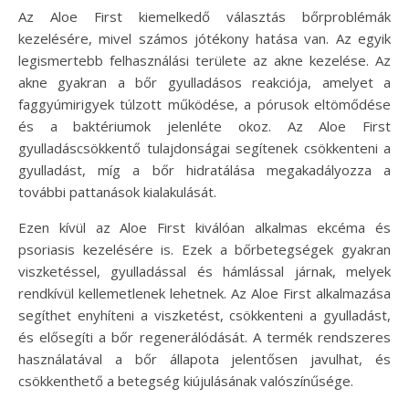
Az Aloe First kiemelkedő választás bőrproblémák
kezelésére, mivel számos jótékony hatása van. Az egyik
legismertebb felhasználási területe az akne kezelése. Az
akne gyakran a bőr gyulladásos reakciója, amelyet a
faggyúmirigyek túlzott működése, a pórusok eltömődése
és a baktériumok jelenléte okoz. Az Aloe First
gyulladáscsökkentő tulajdonságai segítenek csökkenteni a
gyulladást, míg a bőr hidratálása megakadályozza a
további pattanások kialakulását.
Ezen kívül az Aloe First kiválóan alkalmas ekcéma és
psoriasis kezelésére is. Ezek a bőrbetegségek gyakran
viszketéssel, gyulladással és hámlással járnak, melyek
rendkívül kellemetlenek lehetnek. Az Aloe First alkalmazása
segíthet enyhíteni a viszketést, csökkenteni a gyulladást,
és elősegíti a bőr regenerálódását. A termék rendszeres
használatával a bőr állapota jelentősen javulhat, és
csökkenthető a betegség kiújulásának valószínűsége.