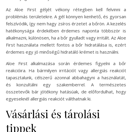
Az Aloe First géljét vékony rétegben kell felvinni a
problémás területekre. A gél könnyen kenhető, és gyorsan
felszívódik, így nem hagy zsíros érzetet a bőrön. A kezelés
hatékonysága érdekében érdemes naponta többször is
alkalmazni, különösen, ha a bőr gyulladt vagy irritált. Az Aloe
First használata mellett fontos a bőr hidratálása is, ezért
érdemes egy jó minőségű hidratáló krémet is használni.
Aloe First alkalmazása során érdemes figyelni a bőr
reakcióira. Ha bármilyen irritációt vagy allergiás reakciót
tapasztalunk, célszerű azonnal abbahagyni a használatát,
és konzultálni egy szakemberrel. A természetes
összetevők bár jótékony hatásúak, de előfordulhat, hogy
egyeseknél allergiás reakciót válthatnak ki.
Vásárlási és tárolási
tippek