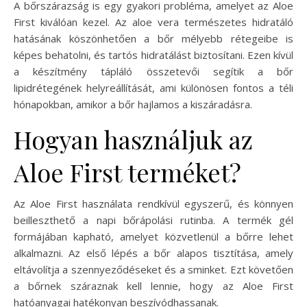
A bőrszárazság is egy gyakori probléma, amelyet az Aloe
First kiválóan kezel. Az aloe vera természetes hidratáló
hatásának köszönhetően a bőr mélyebb rétegeibe is
képes behatolni, és tartós hidratálást biztosítani. Ezen kívül
a készítmény tápláló összetevői segítik a bőr
lipidrétegének helyreállítását, ami különösen fontos a téli
hónapokban, amikor a bőr hajlamos a kiszáradásra.
Hogyan használjuk az
Aloe First terméket?
Az Aloe First használata rendkívül egyszerű, és könnyen
beilleszthető a napi bőrápolási rutinba. A termék gél
formájában kapható, amelyet közvetlenül a bőrre lehet
alkalmazni. Az első lépés a bőr alapos tisztítása, amely
eltávolítja a szennyeződéseket és a sminket. Ezt követően
a bőrnek száraznak kell lennie, hogy az Aloe First
hatóanyagai hatékonyan beszívódhassanak.