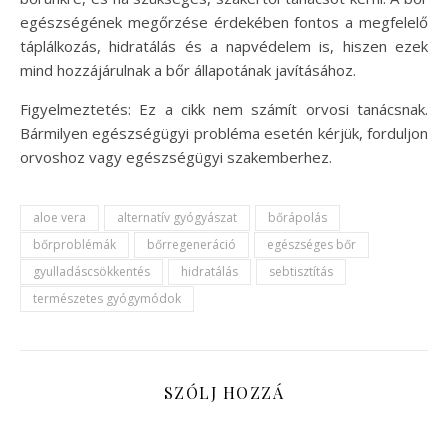
egészségének megőrzése érdekében fontos a megfelelő
táplálkozás, hidratálás és a napvédelem is, hiszen ezek
mind hozzájárulnak a bőr állapotának javításához.
Figyelmeztetés: Ez a cikk nem számít orvosi tanácsnak.
Bármilyen egészségügyi probléma esetén kérjük, forduljon
orvoshoz vagy egészségügyi szakemberhez.
aloe vera
alternatív gyógyászat
bőrápolás
bőrproblémák
bőrregeneráció
egészséges bőr
gyulladáscsökkentés
hidratálás
sebtisztítás
természetes gyógymódok
SZÓLJ HOZZÁ