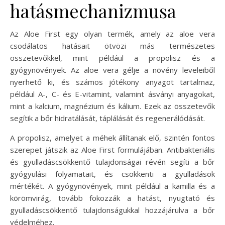
hatásmechanizmusa
Az Aloe First egy olyan termék, amely az aloe vera
csodálatos hatásait ötvözi más természetes
összetevőkkel, mint például a propolisz és a
gyógynövények. Az aloe vera gélje a növény leveleiből
nyerhető ki, és számos jótékony anyagot tartalmaz,
például A-, C- és E-vitamint, valamint ásványi anyagokat,
mint a kalcium, magnézium és kálium. Ezek az összetevők
segítik a bőr hidratálását, táplálását és regenerálódását.
A propolisz, amelyet a méhek állítanak elő, szintén fontos
szerepet játszik az Aloe First formulájában. Antibakteriális
és gyulladáscsökkentő tulajdonságai révén segíti a bőr
gyógyulási folyamatait, és csökkenti a gyulladások
mértékét. A gyógynövények, mint például a kamilla és a
körömvirág, tovább fokozzák a hatást, nyugtató és
gyulladáscsökkentő tulajdonságukkal hozzájárulva a bőr
védelméhez.