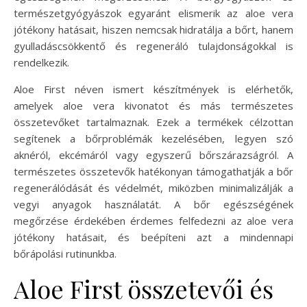
természetgyógyászok egyaránt elismerik az aloe vera
jótékony hatásait, hiszen nemcsak hidratálja a bőrt, hanem
gyulladáscsökkentő és regeneráló tulajdonságokkal is
rendelkezik.
Aloe First néven ismert készítmények is elérhetők,
amelyek aloe vera kivonatot és más természetes
összetevőket tartalmaznak. Ezek a termékek célzottan
segítenek a bőrproblémák kezelésében, legyen szó
aknéról, ekcémáról vagy egyszerű bőrszárazságról. A
természetes összetevők hatékonyan támogathatják a bőr
regenerálódását és védelmét, miközben minimalizálják a
vegyi anyagok használatát. A bőr egészségének
megőrzése érdekében érdemes felfedezni az aloe vera
jótékony hatásait, és beépíteni azt a mindennapi
bőrápolási rutinunkba.
Aloe First összetevői és